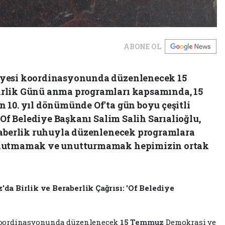
ABONE OL
iyesi koordinasyonunda düzenlenecek 15
rlik Günü anma programları kapsamında, 15
 10. yıl dönümünde Of'ta gün boyu çeşitli
 Of Belediye Başkanı Salim Salih Sarıalioğlu,
raberlik ruhuyla düzenlenecek programlara
unutmamak ve unutturmamak hepimizin ortak
a Birlik ve Beraberlik Çağrısı: 'Of Belediye
oordinasyonunda düzenlenecek
15 Temmuz
Demokrasi ve