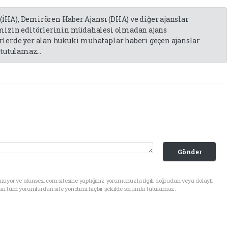
 (İHA), Demirören Haber Ajansı (DHA) ve diğer ajanslar
emizin editörlerinin müdahalesi olmadan ajans
lerde yer alan hukuki muhataplar haberi geçen ajanslar
tutulamaz...
Gönder
uyor ve ofunsesi.com sitesine yaptığınız yorumunuzla ilgili doğrudan veya dolaylı
an tüm yorumlardan site yönetimi hiçbir şekilde sorumlu tutulamaz.