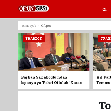
Of
Anasayfa
Ofspor
TRABZON
TRAB
Başkan Sarıalioğlu'ndan
AK Part
İspanya'ya 'Fahri Ofluluk' Kararı
Temmuz'
Birlik 
To