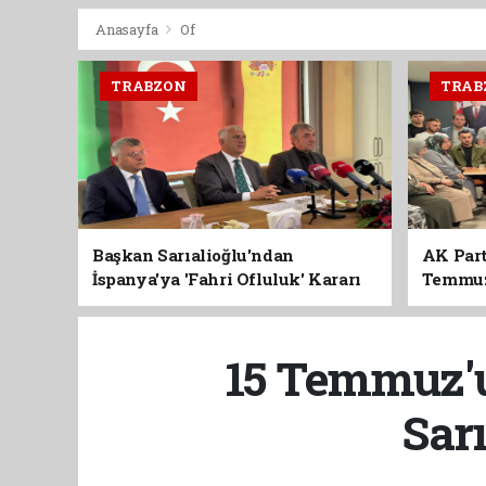
Anasayfa
Of
TRABZON
TRAB
Başkan Sarıalioğlu'ndan
AK Part
İspanya'ya 'Fahri Ofluluk' Kararı
Temmuz'
Birlik 
15 Temmuz'u
Sar