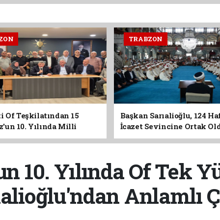
ZON
TRABZON
i Of Teşkilatından 15
Başkan Sarıalioğlu, 124 Ha
un 10. Yılında Milli
İcazet Sevincine Ortak Ol
Vurgusu
n 10. Yılında Of Tek Y
ıalioğlu'ndan Anlamlı Ç