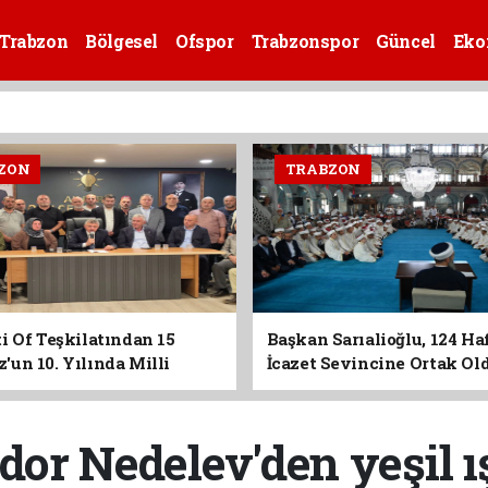
Trabzon
Bölgesel
Ofspor
Trabzonspor
Güncel
Eko
ZON
TRABZON
i Of Teşkilatından 15
Başkan Sarıalioğlu, 124 Ha
un 10. Yılında Milli
İcazet Sevincine Ortak Ol
Vurgusu
dor Nedelev'den yeşil ı