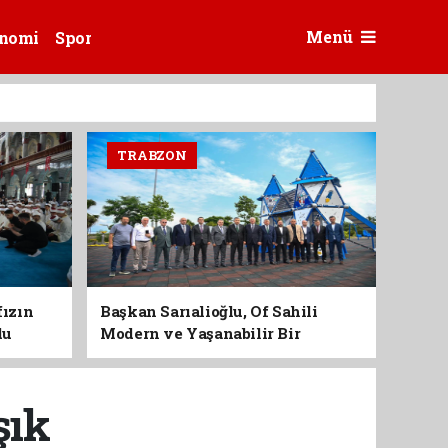
Menü
nomi
Spor
TRABZON
fızın
Başkan Sarıalioğlu, Of Sahili
du
Modern ve Yaşanabilir Bir
Kimliğe Kavuşuyor
şık