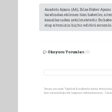
Anadolu Ajansı (AA), İhlas Haber Ajansı
tarafından eklenen tüm haberler, sit
kanallarından çekilmektedir. Bu haber
olup sitemizin hiç bir editörü sorumlu 
Okuyucu Yorumları
(0)
Yorum yazarak Topluluk Kuralları’nı kabul etmiş bulun
tüm sorumluluğu tek başınıza üstleniyorsunuz. Yazıl