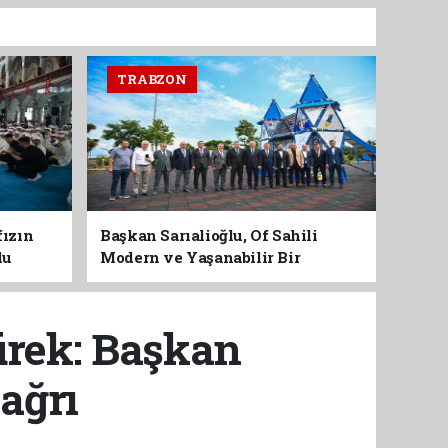
TRABZON
fızın
Başkan Sarıalioğlu, Of Sahili
du
Modern ve Yaşanabilir Bir
Kimliğe Kavuşuyor
ürek: Başkan
ağrı