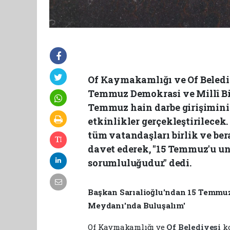
Of Kaymakamlığı ve Of Beled
Temmuz Demokrasi ve Millî Bi
Temmuz hain darbe girişiminin
etkinlikler gerçekleştirilecek.
tüm vatandaşları birlik ve be
davet ederek, "15 Temmuz'u 
sorumluluğudur." dedi.
Başkan Sarıalioğlu'ndan 15 Temmuz'd
Meydanı'nda Buluşalım'
Of Kaymakamlığı ve
Of Belediyesi
k