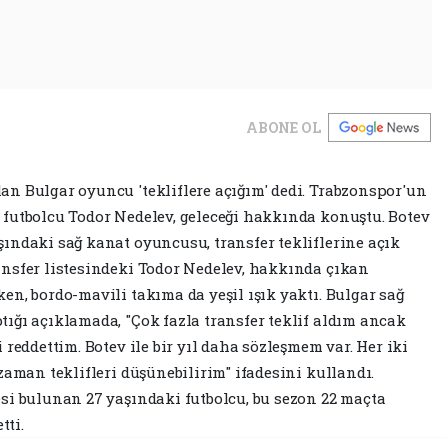
ABONE OL
n Bulgar oyuncu 'tekliflere açığım' dedi. Trabzonspor'un
futbolcu Todor Nedelev, geleceği hakkında konuştu. Botev
ındaki sağ kanat oyuncusu, transfer tekliflerine açık
nsfer listesindeki Todor Nedelev, hakkında çıkan
n, bordo-mavili takıma da yeşil ışık yaktı. Bulgar sağ
ığı açıklamada, "Çok fazla transfer teklif aldım ancak
reddettim. Botev ile bir yıl daha sözleşmem var. Her iki
zaman teklifleri düşünebilirim" ifadesini kullandı.
si bulunan 27 yaşındaki futbolcu, bu sezon 22 maçta
tti.