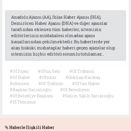
Anadolu Ajansı (AA), İhlas Haber Ajansı (İHA),
Demirören Haber Ajansı (DHA) ve diğer ajanslar
tarafından eklenen tüm haberler, sitemizin
editörlerinin müdahalesi olmadan ajans
kanallarından çekilmektedir. Bu haberlerde yer
alan hukuki muhataplar haberi geçen ajanslar olup
sitemizin hiç bir editörü sorumlu tutulamaz...
#Of İlçesi
#Of'un Sesi
#Of Trabzon
#Of Haber
#Oflular
#Gökhan Karataş
#ofunsesi
#Of Trabzon
#Of'tan Haber
#Başkan Sarıalioğlu
#Of Belediyesi
#Of Belediye Başkanı
#Salim Salih Sarıalioğlu
#15 Temmuz
Haberle İlişkili Haber