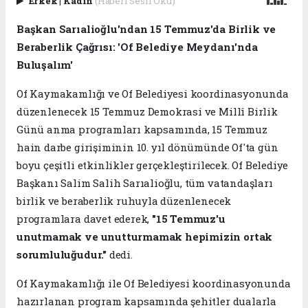
Erkek
|
Kadın
(Haberi Sesli Oku)
Başkan Sarıalioğlu'ndan 15 Temmuz'da Birlik ve
Beraberlik Çağrısı: 'Of Belediye Meydanı'nda
Buluşalım'
Of Kaymakamlığı ve Of Belediyesi koordinasyonunda
düzenlenecek 15 Temmuz Demokrasi ve Millî Birlik
Günü anma programları kapsamında, 15 Temmuz
hain darbe girişiminin 10. yıl dönümünde Of'ta gün
boyu çeşitli etkinlikler gerçekleştirilecek. Of Belediye
Başkanı Salim Salih Sarıalioğlu, tüm vatandaşları
birlik ve beraberlik ruhuyla düzenlenecek
programlara davet ederek,
"15 Temmuz'u
unutmamak ve unutturmamak hepimizin ortak
sorumluluğudur."
dedi.
Of Kaymakamlığı ile Of Belediyesi koordinasyonunda
hazırlanan program kapsamında şehitler dualarla