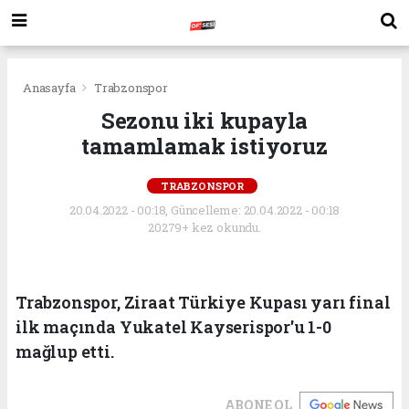
Anasayfa
Trabzonspor
Sezonu iki kupayla
tamamlamak istiyoruz
TRABZONSPOR
20.04.2022 - 00:18, Güncelleme: 20.04.2022 - 00:18
20279+ kez okundu.
Trabzonspor, Ziraat Türkiye Kupası yarı final
ilk maçında Yukatel Kayserispor'u 1-0
mağlup etti.
ABONE OL