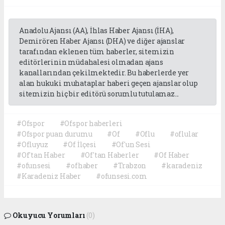
Anadolu Ajansı (AA), İhlas Haber Ajansı (İHA),
Demirören Haber Ajansı (DHA) ve diğer ajanslar
tarafından eklenen tüm haberler, sitemizin
editörlerinin müdahalesi olmadan ajans
kanallarından çekilmektedir. Bu haberlerde yer
alan hukuki muhataplar haberi geçen ajanslar olup
sitemizin hiç bir editörü sorumlu tutulamaz...
#Ofspor
#Ofspor haberleri
#Ofspor puan durumu
#Of
#Oflu
#oflular
#Ofluyuz
#Of İlçesi
#Of'un Sesi
#Of'tan Haber
#Of'tan Haberler
#Of Haber
#ofunsesi
#ofhaber
#Trabzon
#karadeniz
#Karadeniz Haber
#ofunsesi.com
Okuyucu Yorumları
(0)