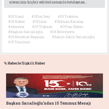
sitemizin hiç bir editörü sorumlu tutulamaz...
#Of İlçesi
#Of'un Sesi
#Of Trabzon
#Of Haber
#Oflular
#Gökhan Karataş
#ofunsesi
#Of Trabzon
#Of'tan Haber
#Başkan Sarıalioğlu
#Of Belediyesi
#Of Belediye Başkanı
#Salim Salih Sarıalioğlu
#15 Temmuz
Haberle İlişkili Haber
Başkan Sarıalioğlu'ndan 15 Temmuz Mesajı