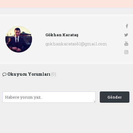
Gökhan Karataş
gokhankaratas61@gmail.com
Okuyucu Yorumları
(0)
Gönder
Yorum yazarak Topluluk Kuralları’nı kabul etmiş bulunuyor ve ofunsesi.com sitesine
yaptığınız yorumunuzla ilgili doğrudan veya dolaylı tüm sorumluluğu tek başınıza
üstleniyorsunuz. Yazılan tüm yorumlardan site yönetimi hiçbir şekilde sorumlu
tutulamaz.