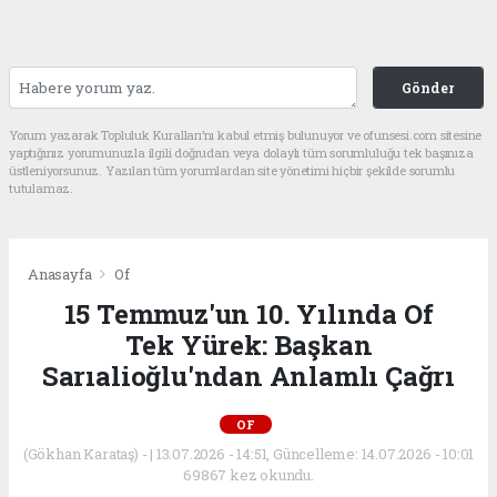
Gönder
Yorum yazarak Topluluk Kuralları’nı kabul etmiş bulunuyor ve ofunsesi.com sitesine
yaptığınız yorumunuzla ilgili doğrudan veya dolaylı tüm sorumluluğu tek başınıza
üstleniyorsunuz. Yazılan tüm yorumlardan site yönetimi hiçbir şekilde sorumlu
tutulamaz.
Anasayfa
Of
15 Temmuz'un 10. Yılında Of
Tek Yürek: Başkan
Sarıalioğlu'ndan Anlamlı Çağrı
OF
(Gökhan Karataş) - | 13.07.2026 - 14:51, Güncelleme: 14.07.2026 - 10:01
69867 kez okundu.