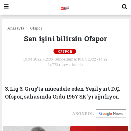
Anasayfa
Ofspor
Sen işini bilirsin Ofspor
OFSPOR
10.04.2022 - 12:35, Güncelleme: 10.04.2022 - 14:29
24773+ kez okundu.
3. Lig 3. Grup'ta mücadele eden Yeşilyurt D.Ç.
Ofspor, sahasında Ordu 1967 SK'yı ağırlıyor.
ABONE OL