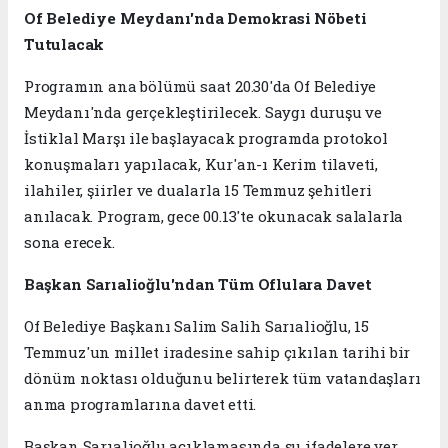
Of Belediye Meydanı'nda Demokrasi Nöbeti
Tutulacak
Programın ana bölümü saat 20.30'da Of Belediye
Meydanı'nda gerçekleştirilecek. Saygı duruşu ve
İstiklal Marşı ile başlayacak programda protokol
konuşmaları yapılacak, Kur'an-ı Kerim tilaveti,
ilahiler, şiirler ve dualarla 15 Temmuz şehitleri
anılacak. Program, gece 00.13'te okunacak salalarla
sona erecek.
Başkan Sarıalioğlu'ndan Tüm Oflulara Davet
Of Belediye Başkanı Salim Salih Sarıalioğlu, 15
Temmuz'un millet iradesine sahip çıkılan tarihi bir
dönüm noktası olduğunu belirterek tüm vatandaşları
anma programlarına davet etti.
Başkan Sarıalioğlu açıklamasında şu ifadelere yer