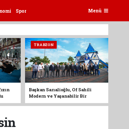
Menü
nomi
Spor
TRABZON
fızın
Başkan Sarıalioğlu, Of Sahili
du
Modern ve Yaşanabilir Bir
Kimliğe Kavuşuyor
sin