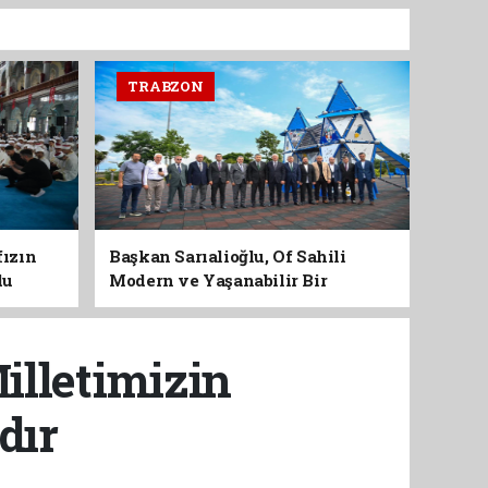
TRABZON
fızın
Başkan Sarıalioğlu, Of Sahili
du
Modern ve Yaşanabilir Bir
Kimliğe Kavuşuyor
illetimizin
dır