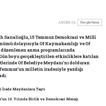
ABONE OL
ih Sarıalioğlu, 15 Temmuz Demokrasi ve Millî
dönümü dolayısıyla Of Kaymakamlığı ve Of
 düzenlenen anma programlarında
 Gün boyu gerçekleştirilen etkinliklere katılan
tlerinde Of Belediye Meydanı'nı dolduran
 Temmuz'un milletin iradesiyle yazdığı
adı.
li İrade Meydanlara Taştı
un 10. Yılında Birlik ve Demokrasi Mesajı