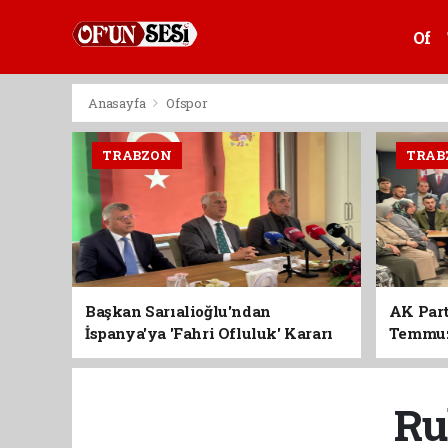
Of
Anasayfa
Ofspor
TRABZON
TRAB
Başkan Sarıalioğlu'ndan
AK Part
İspanya'ya 'Fahri Ofluluk' Kararı
Temmuz'
Birlik 
Ru