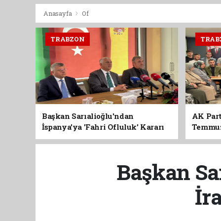
Anasayfa
Of
TRABZON
TRAB
Başkan Sarıalioğlu'ndan
AK Part
İspanya'ya 'Fahri Ofluluk' Kararı
Temmuz'
Birlik 
Başkan Sar
İr