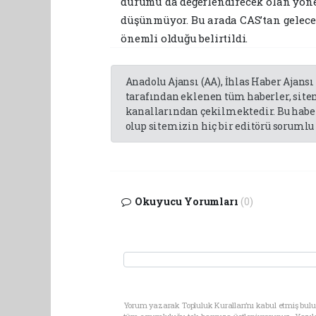
durumu da değerlendirecek olan yönet
düşünmüyor. Bu arada CAS’tan gelecek
önemli olduğu belirtildi.
Anadolu Ajansı (AA), İhlas Haber Ajansı
tarafından eklenen tüm haberler, sit
kanallarından çekilmektedir. Bu haber
olup sitemizin hiç bir editörü sorumlu 
Okuyucu Yorumları
(0)
Yorum yazarak Topluluk Kuralları’nı kabul etmiş bulun