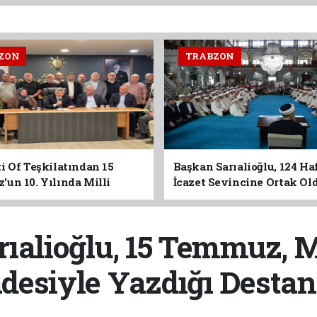
ZON
TRABZON
i Of Teşkilatından 15
Başkan Sarıalioğlu, 124 Ha
un 10. Yılında Milli
İcazet Sevincine Ortak Ol
Vurgusu
ıalioğlu, 15 Temmuz, M
adesiyle Yazdığı Destan