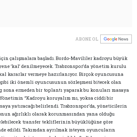
ABONE OL
için çalışmalara başladı. Bordo-Mavililer kadroyu büyük
yene ‘kal’ denilmeyecek. Trabzonspor’da yönetim kurulu
kal kararlar vermeye hazırlanıyor. Birçok oyuncusuna
ak gibi iki önemli oyuncusunun sözleşmesi bitecek olan
ig sona ermeden bir toplantı yaparak bu konuları masaya
 Yönetimin “Kadroyu koruyalım mı, yoksa ciddi bir
aya yatıracağı belirlendi. Trabzonspor’da, yöneticilerin
onun ağırlıklı olarak korunmasından yana olduğu
gelebilecek transfer tekliflerinin büyüklüğüne göre
ade edildi. Takımdan ayrılmak isteyen oyuncuların