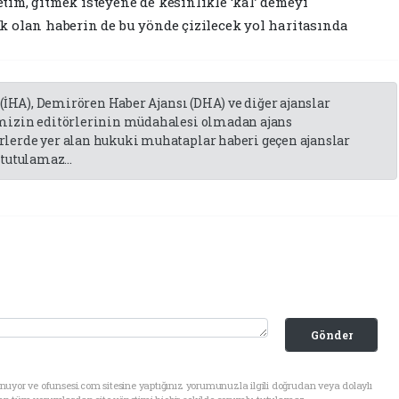
im, gitmek isteyene de kesinlikle ‘kal’ demeyi
 olan haberin de bu yönde çizilecek yol haritasında
 (İHA), Demirören Haber Ajansı (DHA) ve diğer ajanslar
emizin editörlerinin müdahalesi olmadan ajans
lerde yer alan hukuki muhataplar haberi geçen ajanslar
tutulamaz...
Gönder
uyor ve ofunsesi.com sitesine yaptığınız yorumunuzla ilgili doğrudan veya dolaylı