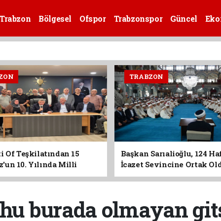
Trabzon
Bölgesel
Ofspor
Trabzonspor
Güncel
Eko
ZON
TRABZON
i Of Teşkilatından 15
Başkan Sarıalioğlu, 124 Ha
un 10. Yılında Milli
İcazet Sevincine Ortak Ol
Vurgusu
hu burada olmayan git