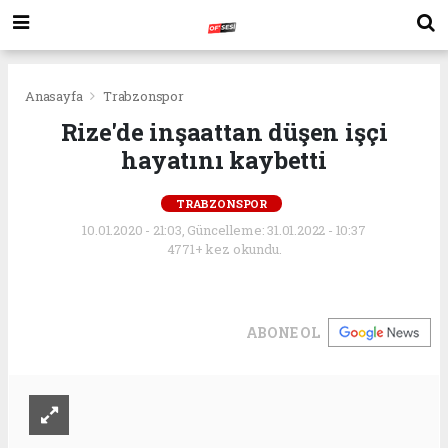
Anasayfa
Trabzonspor
Rize'de inşaattan düşen işçi
hayatını kaybetti
TRABZONSPOR
10.01.2020 - 21:03, Güncelleme: 31.01.2022 - 10:37
4771+ kez okundu.
ABONE OL