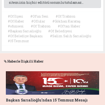
sitemizin hiç bir editörü sorumlu tutulamaz...
#Of İlçesi
#Of'un Sesi
#Of Trabzon
#Of Haber
#Oflular
#Gökhan Karataş
#ofunsesi
#Of Trabzon
#Of'tan Haber
#Başkan Sarıalioğlu
#Of Belediyesi
#Of Belediye Başkanı
#Salim Salih Sarıalioğlu
#15 Temmuz
Haberle İlişkili Haber
Başkan Sarıalioğlu'ndan 15 Temmuz Mesajı