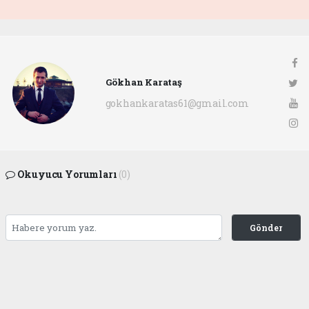
Gökhan Karataş
gokhankaratas61@gmail.com
Okuyucu Yorumları
(0)
Gönder
Yorum yazarak Topluluk Kuralları’nı kabul etmiş bulunuyor ve ofunsesi.com sitesine
yaptığınız yorumunuzla ilgili doğrudan veya dolaylı tüm sorumluluğu tek başınıza
üstleniyorsunuz. Yazılan tüm yorumlardan site yönetimi hiçbir şekilde sorumlu
tutulamaz.