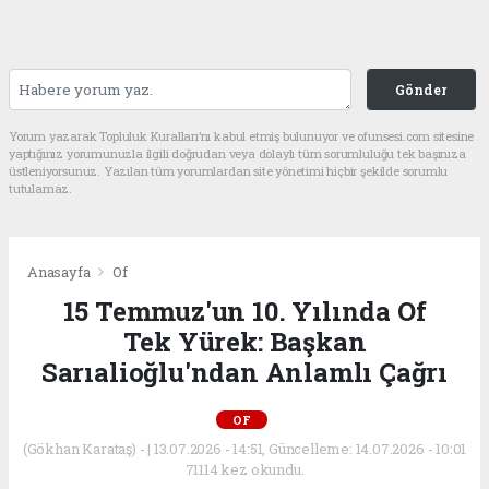
Gönder
Yorum yazarak Topluluk Kuralları’nı kabul etmiş bulunuyor ve ofunsesi.com sitesine
yaptığınız yorumunuzla ilgili doğrudan veya dolaylı tüm sorumluluğu tek başınıza
üstleniyorsunuz. Yazılan tüm yorumlardan site yönetimi hiçbir şekilde sorumlu
tutulamaz.
Anasayfa
Of
15 Temmuz'un 10. Yılında Of
Tek Yürek: Başkan
Sarıalioğlu'ndan Anlamlı Çağrı
OF
(Gökhan Karataş) - | 13.07.2026 - 14:51, Güncelleme: 14.07.2026 - 10:01
71114 kez okundu.