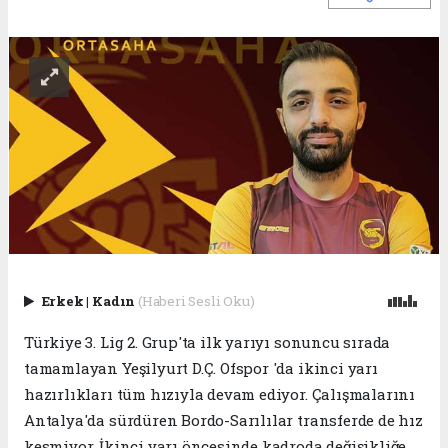
Erkek
|
Kadın
(Haberi Sesli Oku)
Türkiye 3. Lig 2. Grup'ta ilk yarıyı sonuncu sırada
tamamlayan Yeşilyurt D.Ç. Ofspor 'da ikinci yarı
hazırlıkları tüm hızıyla devam ediyor. Çalışmalarını
Antalya'da sürdüren Bordo-Sarılılar transferde de hız
kesmiyor. İkinci yarı öncesinde kadroda değişikliğe