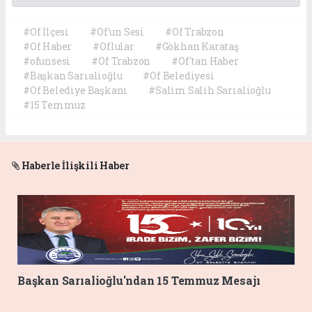
#Of İlçesi
#Of'un Sesi
#Of Trabzon
#Of Haber
#Oflular
#Gökhan Karataş
#ofunsesi
#Of Trabzon
#Of'tan Haber
#Başkan Sarıalioğlu
#Of Belediyesi
#Of Belediye Başkanı
#Salim Salih Sarıalioğlu
#15 Temmuz
Haberle İlişkili Haber
Başkan Sarıalioğlu'ndan 15 Temmuz Mesajı