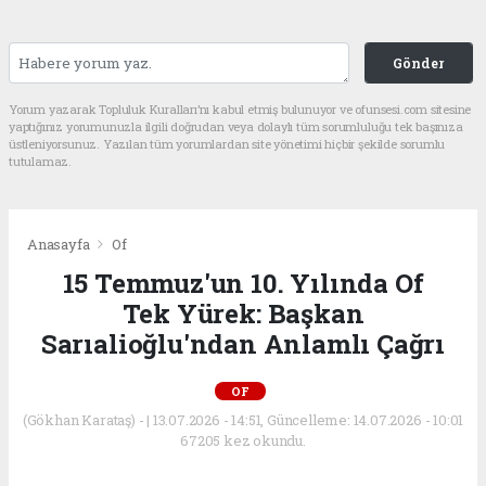
Gönder
Yorum yazarak Topluluk Kuralları’nı kabul etmiş bulunuyor ve ofunsesi.com sitesine
yaptığınız yorumunuzla ilgili doğrudan veya dolaylı tüm sorumluluğu tek başınıza
üstleniyorsunuz. Yazılan tüm yorumlardan site yönetimi hiçbir şekilde sorumlu
tutulamaz.
Anasayfa
Of
15 Temmuz'un 10. Yılında Of
Tek Yürek: Başkan
Sarıalioğlu'ndan Anlamlı Çağrı
OF
(Gökhan Karataş) - | 13.07.2026 - 14:51, Güncelleme: 14.07.2026 - 10:01
67205 kez okundu.