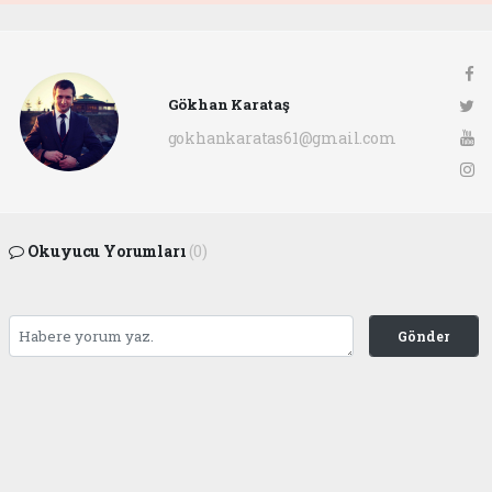
Gökhan Karataş
gokhankaratas61@gmail.com
Okuyucu Yorumları
(0)
Gönder
Yorum yazarak Topluluk Kuralları’nı kabul etmiş bulunuyor ve ofunsesi.com sitesine
yaptığınız yorumunuzla ilgili doğrudan veya dolaylı tüm sorumluluğu tek başınıza
üstleniyorsunuz. Yazılan tüm yorumlardan site yönetimi hiçbir şekilde sorumlu
tutulamaz.