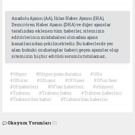
Anadolu Ajansı (AA), İhlas Haber Ajansı (İHA),
Demirören Haber Ajansı (DHA) ve diğer ajanslar
tarafından eklenen tüm haberler, sitemizin
editörlerinin müdahalesi olmadan ajans
kanallarından çekilmektedir. Bu haberlerde yer
alan hukuki muhataplar haberi geçen ajanslar olup
sitemizin hiç bir editörü sorumlu tutulamaz...
#Ofspor
#Ofspor puan durumu
#Oflu
#Oflular
#Ofluyuz
#Of İlçesi
#Of'un Sesi
#Of haberleri
#Of'tan haberleri
#ofunsesi
#Trabzon
#Trabzon haber
#Trabzon haberleri
#Trabzon'dan haber
#Trabzon'dan haberler
Okuyucu Yorumları
(0)