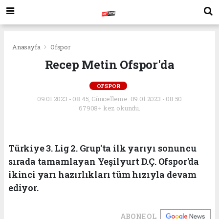
Anasayfa
Ofspor
Recep Metin Ofspor'da
OFSPOR
09.01.2023 - 08:45, Güncelleme: 09.01.2023 - 08:50
67908+ kez okundu.
Türkiye 3. Lig 2. Grup'ta ilk yarıyı sonuncu
sırada tamamlayan Yeşilyurt D.Ç. Ofspor'da
ikinci yarı hazırlıkları tüm hızıyla devam
ediyor.
ABONE OL