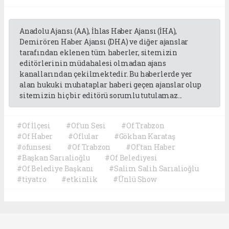
Anadolu Ajansı (AA), İhlas Haber Ajansı (İHA),
Demirören Haber Ajansı (DHA) ve diğer ajanslar
tarafından eklenen tüm haberler, sitemizin
editörlerinin müdahalesi olmadan ajans
kanallarından çekilmektedir. Bu haberlerde yer
alan hukuki muhataplar haberi geçen ajanslar olup
sitemizin hiç bir editörü sorumlu tutulamaz...
#Of İlçesi
#Of'un Sesi
#Of Trabzon
#Of Haber
#Oflular
#Gökhan Karataş
#ofunsesi
#Of Trabzon
#Of'tan Haber
#Başkan Sarıalioğlu
#Of Belediyesi
#Of Belediye Başkanı
#Salim Salih Sarıalioğlu
#tiyatro
#etkinlik
#Ünlü Show