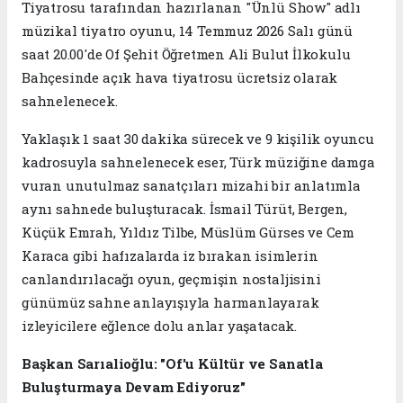
Tiyatrosu tarafından hazırlanan "Ünlü Show" adlı
müzikal tiyatro oyunu, 14 Temmuz 2026 Salı günü
saat 20.00'de Of Şehit Öğretmen Ali Bulut İlkokulu
Bahçesinde açık hava tiyatrosu ücretsiz olarak
sahnelenecek.
Yaklaşık 1 saat 30 dakika sürecek ve 9 kişilik oyuncu
kadrosuyla sahnelenecek eser, Türk müziğine damga
vuran unutulmaz sanatçıları mizahi bir anlatımla
aynı sahnede buluşturacak. İsmail Türüt, Bergen,
Küçük Emrah, Yıldız Tilbe, Müslüm Gürses ve Cem
Karaca gibi hafızalarda iz bırakan isimlerin
canlandırılacağı oyun, geçmişin nostaljisini
günümüz sahne anlayışıyla harmanlayarak
izleyicilere eğlence dolu anlar yaşatacak.
Başkan Sarıalioğlu: "Of'u Kültür ve Sanatla
Buluşturmaya Devam Ediyoruz"