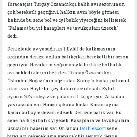
ihracatçısı Turgay Özsandıkçı, balık avı sezonunun
çok bereketli geçtiğini, halkın avın böyle gitmesi
halinde bu sene bol ve iyi balık yiyeceğini belirterek
"Palamut bu yıl kasapları ve tavukçuları üzecek"
dedi.
Denizlerde av yasağının 1 Eylül’de kalkmasının
ardından denize açılan balıkçıları bereketli bir sezon
geçiriyor. Havaların soğumasıyla birlikte bol balık
avı beklediklerini belirten Turgay Özsandıkçı,
"İstanbul Boğazı'nın ağzından Sinop'a kadar palumut
akını var. Böyle bir şey daha önce olmadı. Eylül
ayının 20'sindeyiz ve palamut 1 kg geliyor. Arkadan
yavrusu da var. Hamsi çıkana kadar Kasım ayına
kadar bu böyle devam edecek. Denizde balık var. Bu
sene halk iyi balık yiyecek. Kasaplara ve tavukçulara
üzücü bir haberim var. Onlar bu
fatih escort
sene
biraz acı çekecek ama yapacak bir şey yok. Sezon