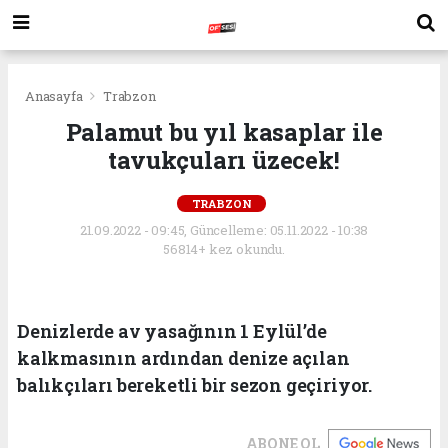
Anasayfa
Trabzon
Palamut bu yıl kasaplar ile
tavukçuları üzecek!
TRABZON
21.09.2022 - 09:45, Güncelleme: 05.11.2022 - 10:38
56814+ kez okundu.
Denizlerde av yasağının 1 Eylül’de
kalkmasının ardından denize açılan
balıkçıları bereketli bir sezon geçiriyor.
ABONE OL