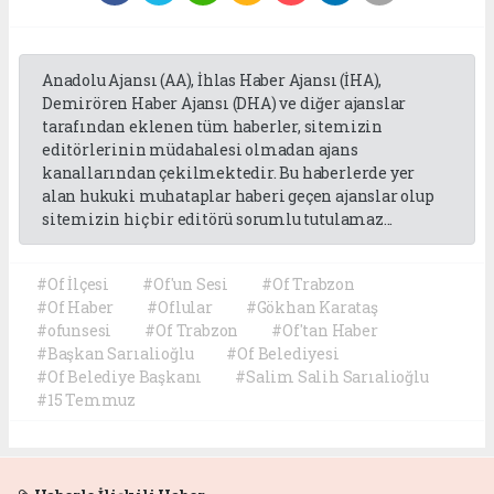
Anadolu Ajansı (AA), İhlas Haber Ajansı (İHA),
Demirören Haber Ajansı (DHA) ve diğer ajanslar
tarafından eklenen tüm haberler, sitemizin
editörlerinin müdahalesi olmadan ajans
kanallarından çekilmektedir. Bu haberlerde yer
alan hukuki muhataplar haberi geçen ajanslar olup
sitemizin hiç bir editörü sorumlu tutulamaz...
#Of İlçesi
#Of'un Sesi
#Of Trabzon
#Of Haber
#Oflular
#Gökhan Karataş
#ofunsesi
#Of Trabzon
#Of'tan Haber
#Başkan Sarıalioğlu
#Of Belediyesi
#Of Belediye Başkanı
#Salim Salih Sarıalioğlu
#15 Temmuz