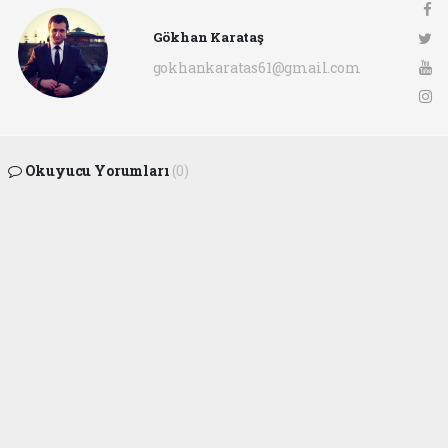
Gökhan Karataş
gokhankaratas61@gmail.com
Okuyucu Yorumları
(0)
Gönder
Yorum yazarak Topluluk Kuralları’nı kabul etmiş bulunuyor ve ofunsesi.com sitesine
yaptığınız yorumunuzla ilgili doğrudan veya dolaylı tüm sorumluluğu tek başınıza
üstleniyorsunuz. Yazılan tüm yorumlardan site yönetimi hiçbir şekilde sorumlu
tutulamaz.