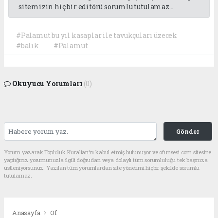
sitemizin hiç bir editörü sorumlu tutulamaz...
#Palamut bu yıl kasaplar ile tavukçuları üzecek
#balık
#Palamut
Okuyucu Yorumları
(0)
Gönder
Yorum yazarak Topluluk Kuralları’nı kabul etmiş bulunuyor ve ofunsesi.com sitesine
yaptığınız yorumunuzla ilgili doğrudan veya dolaylı tüm sorumluluğu tek başınıza
üstleniyorsunuz. Yazılan tüm yorumlardan site yönetimi hiçbir şekilde sorumlu
tutulamaz.
Anasayfa
Of