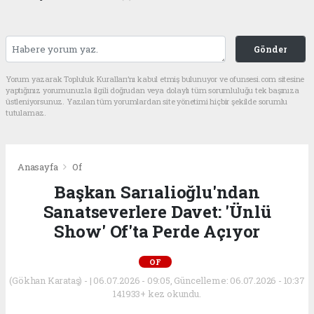
Gönder
Yorum yazarak Topluluk Kuralları’nı kabul etmiş bulunuyor ve ofunsesi.com sitesine
yaptığınız yorumunuzla ilgili doğrudan veya dolaylı tüm sorumluluğu tek başınıza
üstleniyorsunuz. Yazılan tüm yorumlardan site yönetimi hiçbir şekilde sorumlu
tutulamaz.
Anasayfa
Of
Başkan Sarıalioğlu'ndan
Sanatseverlere Davet: 'Ünlü
Show' Of'ta Perde Açıyor
OF
(Gökhan Karataş) - | 06.07.2026 - 09:05, Güncelleme: 06.07.2026 - 10:37
141933+ kez okundu.