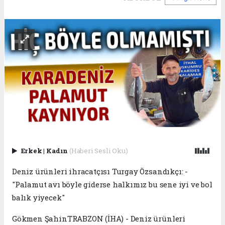
Erkek
|
Kadın
(Haberi Sesli Oku)
Deniz ürünleri ihracatçısı Turgay Özsandıkçı: -
"Palamut avı böyle giderse halkımız bu sene iyi ve bol
balık yiyecek"
Gökmen ŞahinTRABZON (İHA) - Deniz ürünleri