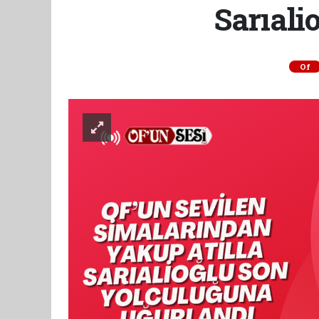
Sarıali
Of