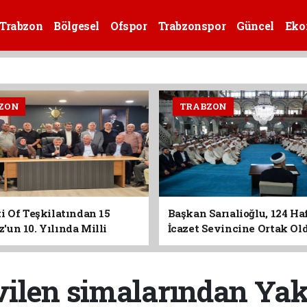
Trabzon
Bölgesel
Ofspor
Trabzonspor
Güncel
Eko
ZON
TRABZON
i Of Teşkilatından 15
Başkan Sarıalioğlu, 124 Ha
un 10. Yılında Milli
İcazet Sevincine Ortak Ol
Vurgusu
vilen simalarından Yak