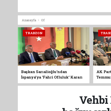
Anasayfa
Of
TRABZON
TRAB
Başkan Sarıalioğlu'ndan
AK Part
İspanya'ya 'Fahri Ofluluk' Kararı
Temmuz'
Birlik 
Vehbi 