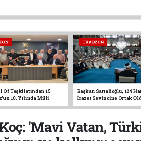
ZON
TRABZON
i Of Teşkilatından 15
Başkan Sarıalioğlu, 124 Ha
un 10. Yılında Milli
İcazet Sevincine Ortak Ol
Vurgusu
Koç: 'Mavi Vatan, Türk