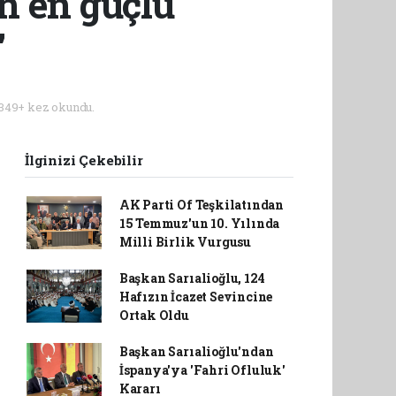
n en güçlü
'
349+ kez okundu.
İlginizi Çekebilir
AK Parti Of Teşkilatından
15 Temmuz'un 10. Yılında
Milli Birlik Vurgusu
Başkan Sarıalioğlu, 124
Hafızın İcazet Sevincine
Ortak Oldu
Başkan Sarıalioğlu'ndan
İspanya'ya 'Fahri Ofluluk'
Kararı