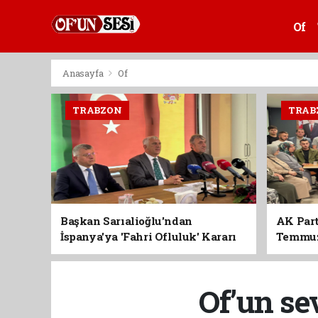
Of
Anasayfa
Of
TRABZON
TRAB
Başkan Sarıalioğlu'ndan
AK Part
İspanya'ya 'Fahri Ofluluk' Kararı
Temmuz'
Birlik 
Of’un se