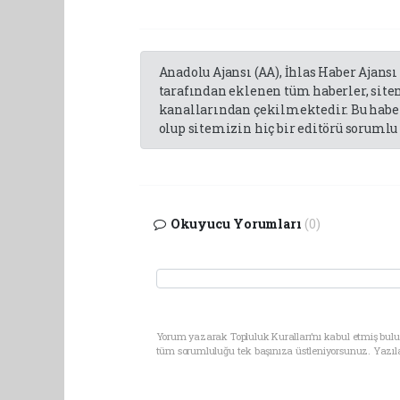
Anadolu Ajansı (AA), İhlas Haber Ajansı
tarafından eklenen tüm haberler, sit
kanallarından çekilmektedir. Bu haber
olup sitemizin hiç bir editörü sorumlu 
Okuyucu Yorumları
(0)
Yorum yazarak Topluluk Kuralları’nı kabul etmiş bulun
tüm sorumluluğu tek başınıza üstleniyorsunuz. Yazıl