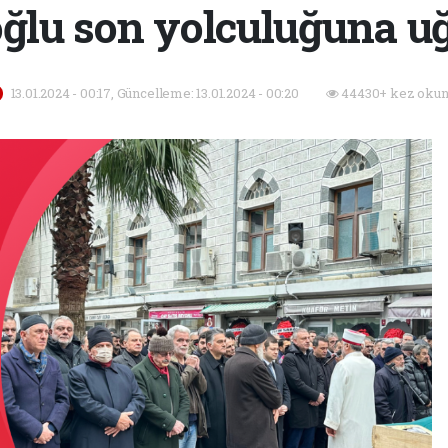
oğlu son yolculuğuna u
13.01.2024 - 00:17, Güncelleme: 13.01.2024 - 00:20
44430+ kez okun