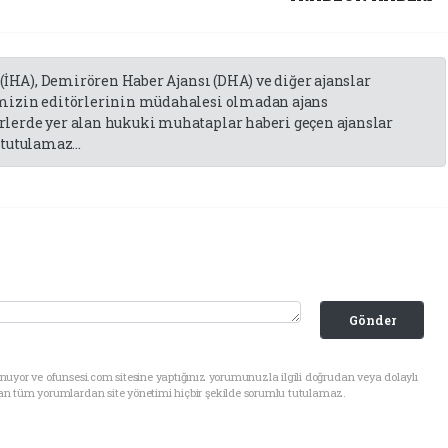
 (İHA), Demirören Haber Ajansı (DHA) ve diğer ajanslar
emizin editörlerinin müdahalesi olmadan ajans
lerde yer alan hukuki muhataplar haberi geçen ajanslar
tutulamaz...
Gönder
uyor ve ofunsesi.com sitesine yaptığınız yorumunuzla ilgili doğrudan veya dolaylı
an tüm yorumlardan site yönetimi hiçbir şekilde sorumlu tutulamaz.