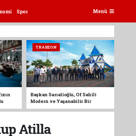
Menü
nomi
Spor
TRABZON
fızın
Başkan Sarıalioğlu, Of Sahili
du
Modern ve Yaşanabilir Bir
Kimliğe Kavuşuyor
up Atilla