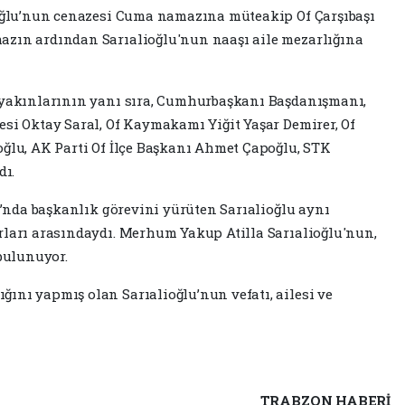
ioğlu’nun cenazesi Cuma namazına müteakip Of Çarşıbaşı
azın ardından Sarıalioğlu'nun naaşı aile mezarlığına
e yakınlarının yanı sıra, Cumhurbaşkanı Başdanışmanı,
esi Oktay Saral, Of Kaymakamı Yiğit Yaşar Demirer, Of
oğlu, AK Parti Of İlçe Başkanı Ahmet Çapoğlu, STK
dı.
sı’nda başkanlık görevini yürüten Sarıalioğlu aynı
rları arasındaydı. Merhum Yakup Atilla Sarıalioğlu'nun,
 bulunuyor.
ını yapmış olan Sarıalioğlu’nun vefatı, ailesi ve
TRABZON HABERİ