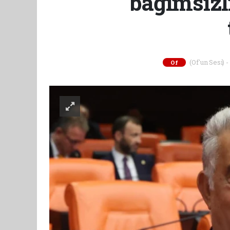
bağımsızl
(Of'un Sesi) 
Of