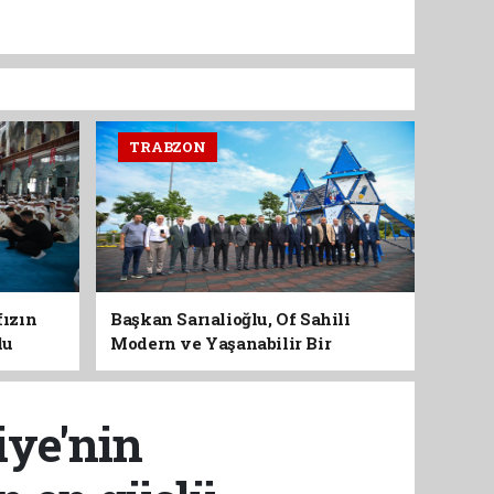
TRABZON
fızın
Başkan Sarıalioğlu, Of Sahili
du
Modern ve Yaşanabilir Bir
Kimliğe Kavuşuyor
iye'nin