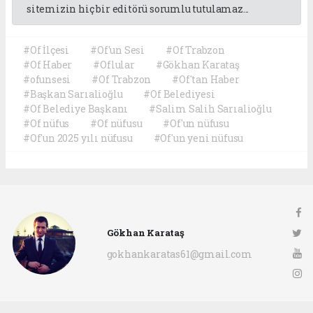
sitemizin hiç bir editörü sorumlu tutulamaz...
#Of İlçesi
#Of'un Sesi
#Of Trabzon
#Of Haber
#Oflular
#Gökhan Karataş
#ofunsesi
#Of Trabzon
#Of'tan Haber
#Başkan Sarıalioğlu
#Of Belediyesi
#Of Belediye Başkanı
#Salim Salih Sarıalioğlu
#Of nüfus
#Of nüfusu
#Of'un nüfusu
#Of'un 2025 yılı nüfusu
#Of'un yeni nüfusu
Gökhan Karataş
gokhankaratas61@gmail.com