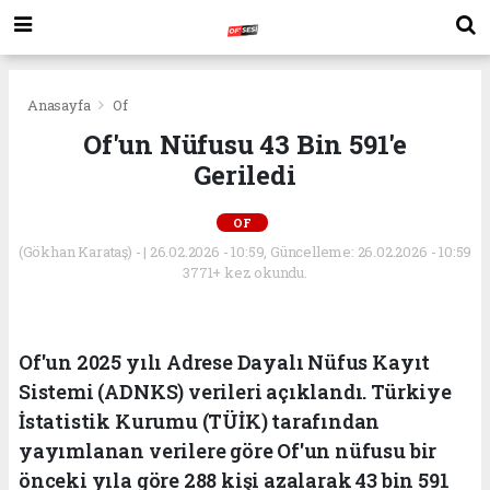
Anasayfa
Of
Of'un Nüfusu 43 Bin 591'e
Geriledi
OF
(Gökhan Karataş) - | 26.02.2026 - 10:59, Güncelleme: 26.02.2026 - 10:59
3771+ kez okundu.
Of'un 2025 yılı Adrese Dayalı Nüfus Kayıt
Sistemi (ADNKS) verileri açıklandı. Türkiye
İstatistik Kurumu (TÜİK) tarafından
yayımlanan verilere göre Of'un nüfusu bir
önceki yıla göre 288 kişi azalarak 43 bin 591