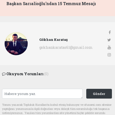
Başkan Sarıalioğlu'ndan 15 Temmuz Mesajı
Gökhan Karataş
gokhankaratas61@gmail.com
Okuyucu Yorumları
(0)
Gönder
Yorum yazarak Topluluk Kuralları’nı kabul etmiş bulunuyor ve ofunsesi.com sitesine
yaptığınız yorumunuzla ilgili doğrudan veya dolaylı tüm sorumluluğu tek başınıza
üstleniyorsunuz. Yazılan tüm yorumlardan site yönetimi hiçbir şekilde sorumlu