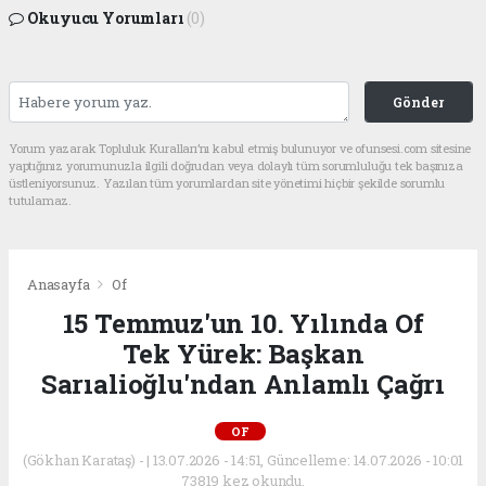
Okuyucu Yorumları
(0)
Gönder
Yorum yazarak Topluluk Kuralları’nı kabul etmiş bulunuyor ve ofunsesi.com sitesine
yaptığınız yorumunuzla ilgili doğrudan veya dolaylı tüm sorumluluğu tek başınıza
üstleniyorsunuz. Yazılan tüm yorumlardan site yönetimi hiçbir şekilde sorumlu
tutulamaz.
Anasayfa
Of
15 Temmuz'un 10. Yılında Of
Tek Yürek: Başkan
Sarıalioğlu'ndan Anlamlı Çağrı
OF
(Gökhan Karataş) - | 13.07.2026 - 14:51, Güncelleme: 14.07.2026 - 10:01
73819 kez okundu.