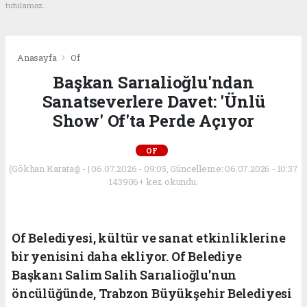
tutulamaz.
Anasayfa
Of
Başkan Sarıalioğlu'ndan
Sanatseverlere Davet: 'Ünlü
Show' Of'ta Perde Açıyor
OF
(Gökhan Karataş) - | 06.07.2026 - 09:05, Güncelleme: 06.07.2026 - 10:37
143906+ kez okundu.
Of Belediyesi, kültür ve sanat etkinliklerine
bir yenisini daha ekliyor. Of Belediye
Başkanı Salim Salih Sarıalioğlu'nun
öncülüğünde, Trabzon Büyükşehir Belediyesi