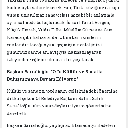
Yaklaşık 1 saat 30 dakika sürecek ve 9 kişilik oyuncu
kadrosuyla sahnelenecek eser, Türk müziğine damga
vuran unutulmaz sanatçıları mizahi bir anlatımla
aynı sahnede buluşturacak. İsmail Türüt, Bergen,
Küçük Emrah, Yıldız Tilbe, Müslüm Gürses ve Cem
Karaca gibi hafızalarda iz bırakan isimlerin
canlandırılacağı oyun, geçmişin nostaljisini
günümüz sahne anlayışıyla harmanlayarak
izleyicilere eğlence dolu anlar yaşatacak.
Başkan Sarıalioğlu: "Of'u Kültür ve Sanatla
Buluşturmaya Devam Ediyoruz"
Kültür ve sanatın toplumun gelişimindeki önemine
dikkat çeken Of Belediye Başkanı Salim Salih
Sarıalioğlu, tüm vatandaşları tiyatro gösterimine
davet etti.
Başkan Sarıalioğlu, yaptığı açıklamada şu ifadeleri