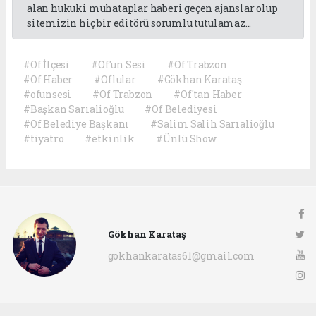
alan hukuki muhataplar haberi geçen ajanslar olup
sitemizin hiç bir editörü sorumlu tutulamaz...
#Of İlçesi
#Of'un Sesi
#Of Trabzon
#Of Haber
#Oflular
#Gökhan Karataş
#ofunsesi
#Of Trabzon
#Of'tan Haber
#Başkan Sarıalioğlu
#Of Belediyesi
#Of Belediye Başkanı
#Salim Salih Sarıalioğlu
#tiyatro
#etkinlik
#Ünlü Show
Gökhan Karataş
gokhankaratas61@gmail.com