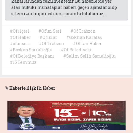
kanallarından çekilmektedir. Bu haberlerde yer
alan hukuki muhataplar haberi geçen ajanslar olup
sitemizin hiç bir editörü sorumlu tutulamaz...
#Of İlçesi
#Of'un Sesi
#Of Trabzon
#Of Haber
#Oflular
#Gökhan Karataş
#ofunsesi
#Of Trabzon
#Of'tan Haber
#Başkan Sarıalioğlu
#Of Belediyesi
#Of Belediye Başkanı
#Salim Salih Sarıalioğlu
#15 Temmuz
Haberle İlişkili Haber