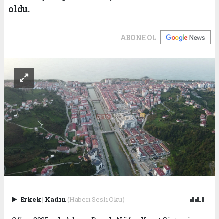
oldu.
ABONE OL
Erkek
|
Kadın
(Haberi Sesli Oku)