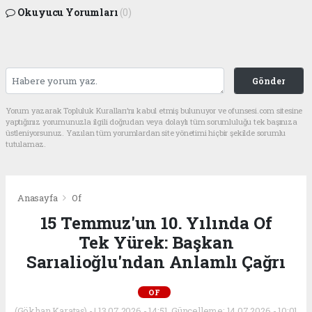
Okuyucu Yorumları
(0)
Gönder
Yorum yazarak Topluluk Kuralları’nı kabul etmiş bulunuyor ve ofunsesi.com sitesine
yaptığınız yorumunuzla ilgili doğrudan veya dolaylı tüm sorumluluğu tek başınıza
üstleniyorsunuz. Yazılan tüm yorumlardan site yönetimi hiçbir şekilde sorumlu
tutulamaz.
Anasayfa
Of
15 Temmuz'un 10. Yılında Of
Tek Yürek: Başkan
Sarıalioğlu'ndan Anlamlı Çağrı
OF
(Gökhan Karataş) - | 13.07.2026 - 14:51, Güncelleme: 14.07.2026 - 10:01