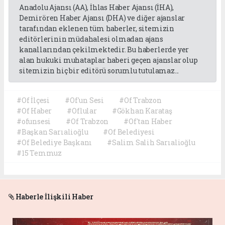
Anadolu Ajansı (AA), İhlas Haber Ajansı (İHA),
Demirören Haber Ajansı (DHA) ve diğer ajanslar
tarafından eklenen tüm haberler, sitemizin
editörlerinin müdahalesi olmadan ajans
kanallarından çekilmektedir. Bu haberlerde yer
alan hukuki muhataplar haberi geçen ajanslar olup
sitemizin hiç bir editörü sorumlu tutulamaz...
#Of İlçesi
#Of'un Sesi
#Of Trabzon
#Of Haber
#Oflular
#Gökhan Karataş
#ofunsesi
#Of Trabzon
#Of'tan Haber
#Başkan Sarıalioğlu
#Of Belediyesi
#Of Belediye Başkanı
#Salim Salih Sarıalioğlu
#15 Temmuz
Haberle İlişkili Haber