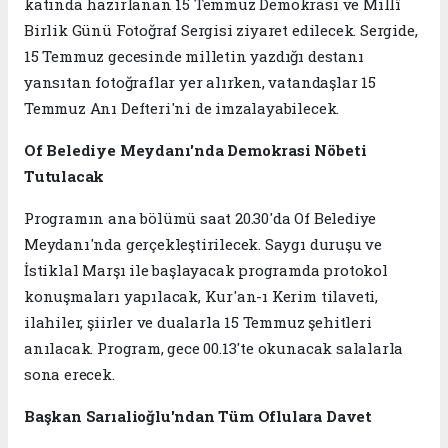
katında hazırlanan 15 Temmuz Demokrasi ve Millî
Birlik Günü Fotoğraf Sergisi ziyaret edilecek. Sergide,
15 Temmuz gecesinde milletin yazdığı destanı
yansıtan fotoğraflar yer alırken, vatandaşlar 15
Temmuz Anı Defteri'ni de imzalayabilecek.
Of Belediye Meydanı'nda Demokrasi Nöbeti
Tutulacak
Programın ana bölümü saat 20.30'da Of Belediye
Meydanı'nda gerçekleştirilecek. Saygı duruşu ve
İstiklal Marşı ile başlayacak programda protokol
konuşmaları yapılacak, Kur'an-ı Kerim tilaveti,
ilahiler, şiirler ve dualarla 15 Temmuz şehitleri
anılacak. Program, gece 00.13'te okunacak salalarla
sona erecek.
Başkan Sarıalioğlu'ndan Tüm Oflulara Davet