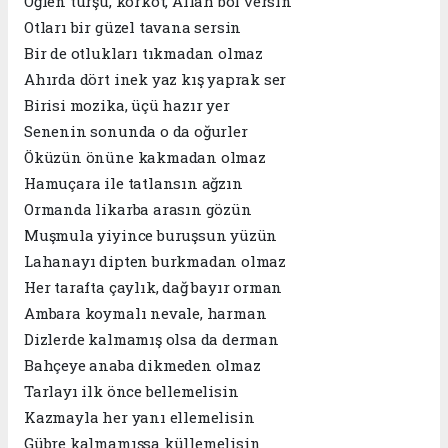
Öğlen turşu, korkot, Allah bol versin
Otları bir güzel tavana sersin
Bir de otlukları tıkmadan olmaz
Ahırda dört inek yaz kış yaprak ser
Birisi mozika, üçü hazır yer
Senenin sonunda o da oğurler
Öküzün önüne kakmadan olmaz
Hamuçara ile tatlansın ağzın
Ormanda likarba arasın gözün
Muşmula yiyince buruşsun yüzün
Lahanayı dipten burkmadan olmaz
Her tarafta çaylık, dağ bayır orman
Ambara koymalı nevale, harman
Dizlerde kalmamış olsa da derman
Bahçeye anaba dikmeden olmaz
Tarlayı ilk önce bellemelisin
Kazmayla her yanı ellemelisin
Gübre kalmamışsa küllemelisin