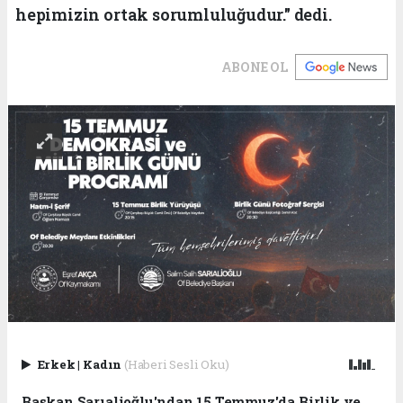
hepimizin ortak sorumluluğudur." dedi.
ABONE OL
Erkek
|
Kadın
(Haberi Sesli Oku)
Başkan Sarıalioğlu'ndan 15 Temmuz'da Birlik ve