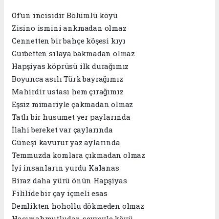
Of’un incisidir Bölümlü köyü
Zisino ismini ankmadan olmaz
Cennetten bir bahçe köşesi kıyı
Gurbetten sılaya bakmadan olmaz
Hapşiyas köprüsü ilk durağımız
Boyunca asılı Türk bayrağımız
Mahirdir ustası hem çırağımız
Eşsiz mimariyle çakmadan olmaz
Tatlı bir husumet yer paylarında
İlahi bereket var çaylarında
Güneşi kavurur yaz aylarında
Temmuzda komlara çıkmadan olmaz
İyi insanların yurdu Kalanas
Biraz daha yürü önün Hapşiyas
Fililide bir çay içmeli esas
Demlikten hohollu dökmeden olmaz
Hacımahmutludan seyreyle köyü