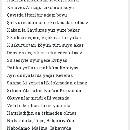
Karaver, Alizap, Lako’nun suyu
Çayırda ifteri bir adam boyu
Şar vurmadan önce kırkmadan olmaz
Kaban’la Ğayduraş yüz yüze bakar
Zeruksa geçmişte çok canlar yakar
Kurkuruç’tan köyün tüm suyu akar
Dereden geçerken ürkmeden olmaz
Su sesiyle uyur gece Evliyas
Patika yollara mahkûm Korciyas
Ayrı dünyalarda yaşar Keveras
Sanma ki zenginlik lokmadan olmaz
Siliman’da talim Kur’an Kursunda
Okuyanlar şimdi elli yaşında
Vefat eden hocaların yasında
Hatırladığın an irkmeden olmaz
Nahandako, Tepe, Belganiya’da
Nabodamo, Malina, Tahaya’da