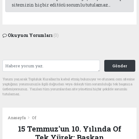
sitemizin hiç bir editörü sorumlu tutulamaz...
Okuyucu Yorumları
(0)
Gönder
Yorum yazarak Topluluk Kuralları’nı kabul etmiş bulunuyor ve ofunsesi.com sitesine
yaptığınız yorumunuzla ilgili doğrudan veya dolaylı tüm sorumluluğu tek başınıza
üstleniyorsunuz. Yazılan tüm yorumlardan site yönetimi hiçbir şekilde sorumlu
tutulamaz.
Anasayfa
Of
15 Temmuz'un 10. Yılında Of
Tek Yürek: Başkan