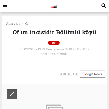
Anasayfa
Of
Of'un incisidir Bölümlü köyü
OF
06.05.2020 - 13:55, Güncelleme: 31.01.2022 - 10:37
5621+ kez okundu.
ABONE OL