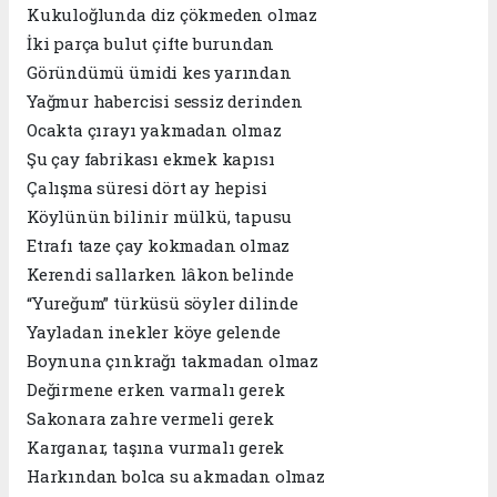
Kukuloğlunda diz çökmeden olmaz
İki parça bulut çifte burundan
Göründümü ümidi kes yarından
Yağmur habercisi sessiz derinden
Ocakta çırayı yakmadan olmaz
Şu çay fabrikası ekmek kapısı
Çalışma süresi dört ay hepisi
Köylünün bilinir mülkü, tapusu
Etrafı taze çay kokmadan olmaz
Kerendi sallarken lâkon belinde
“Yureğum” türküsü söyler dilinde
Yayladan inekler köye gelende
Boynuna çınkrağı takmadan olmaz
Değirmene erken varmalı gerek
Sakonara zahre vermeli gerek
Karganar, taşına vurmalı gerek
Harkından bolca su akmadan olmaz