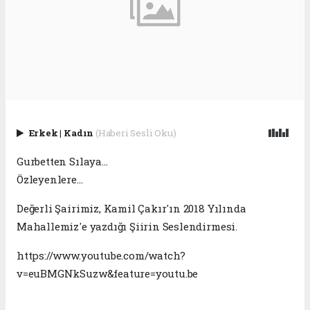
Erkek
|
Kadın
(Haberi Sesli Oku)
Gurbetten Sılaya…
Özleyenlere…
Değerli Şairimiz, Kamil Çakır'ın 2018 Yılında
Mahallemiz'e yazdığı Şiirin Seslendirmesi.
https://www.youtube.com/watch?
v=euBMGNkSuzw&feature=youtu.be