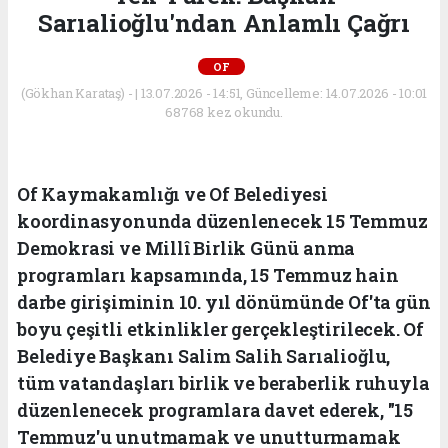
Sarıalioğlu'ndan Anlamlı Çağrı
OF
(Gökhan Karataş) - | 13.07.2026 - 14:51, Güncelleme: 14.07.2026 - 10:01
68768 kez okundu.
Of Kaymakamlığı ve Of Belediyesi
koordinasyonunda düzenlenecek 15 Temmuz
Demokrasi ve Millî Birlik Günü anma
programları kapsamında, 15 Temmuz hain
darbe girişiminin 10. yıl dönümünde Of'ta gün
boyu çeşitli etkinlikler gerçekleştirilecek. Of
Belediye Başkanı Salim Salih Sarıalioğlu,
tüm vatandaşları birlik ve beraberlik ruhuyla
düzenlenecek programlara davet ederek, "15
Temmuz'u unutmamak ve unutturmamak