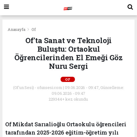
Anasayfa
Of
Of'ta Sanat ve Teknoloji
Buluştu: Ortaokul
Öğrencilerinden El Emeği Göz
Nuru Sergi
OF
(Of'un Sesi) - ofunsesi.com | 09.06.2026 - 09:47, Güncelleme:
09.06.2026 - 09:47
229344+ kez okundu.
Of Mikdat Sarıalioğlu Ortaokulu öğrencileri
tarafından 2025-2026 eğitim-öğretim yılı