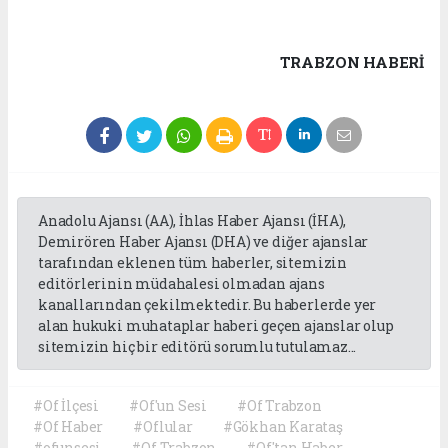
TRABZON HABERİ
Anadolu Ajansı (AA), İhlas Haber Ajansı (İHA),
Demirören Haber Ajansı (DHA) ve diğer ajanslar
tarafından eklenen tüm haberler, sitemizin
editörlerinin müdahalesi olmadan ajans
kanallarından çekilmektedir. Bu haberlerde yer
alan hukuki muhataplar haberi geçen ajanslar olup
sitemizin hiç bir editörü sorumlu tutulamaz...
#Of İlçesi
#Of'un Sesi
#Of Trabzon
#Of Haber
#Oflular
#Gökhan Karataş
#ofunsesi
#Of Trabzon
#Of'tan Haber