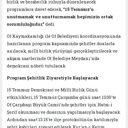
birlik ve beraberlik ruhuyla düzenlenecek
programlara davet ederek,
"15 Temmuz'u
unutmamak ve unutturmamak hepimizin ortak
sorumluluğudur."
dedi.
Of Kaymakamlığı ile Of Belediyesi koordinasyonunda
hazırlanan program kapsamında şehitler dualarla
anılacak, milli birlik yürüyüşü gerçekleştirilecek ve
akşam saatlerinde Of Belediye Meydanı'nda
demokrasi nöbeti tutulacak.
Program Şehitlik Ziyaretiyle Başlayacak
15 Temmuz Demokrasi ve Millî Birlik Günü
etkinlikleri, 15 Temmuz Çarşamba günü saat 13.00'te
Of Çarşıbaşı Büyük Camii'nde şehitler için Hatm-i
Şerif okunması ve duasının yapılmasıyla başlayacak.
Ardından saat 13.15'te ilçe protokolünün katılımıyla
şehit kabirleri ziyaret edilerek Kur'an-ı Kerim