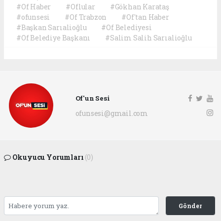
#Of Haber
#Oflular
#Gökhan Karataş
#ofunsesi
#Of Trabzon
#Of'tan Haber
#Başkan Sarıalioğlu
#Of Belediyesi
#Of Belediye Başkanı
#Salim Salih Sarıalioğlu
Of'un Sesi
ofunsesi@gmail.com
Okuyucu Yorumları
(0)
Gönder