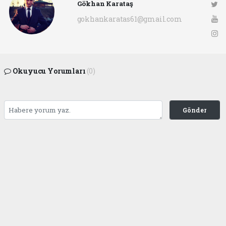
Gökhan Karataş
gokhankaratas61@gmail.com
Okuyucu Yorumları
(0)
Gönder
Yorum yazarak Topluluk Kuralları’nı kabul etmiş bulunuyor ve ofunsesi.com sitesine
yaptığınız yorumunuzla ilgili doğrudan veya dolaylı tüm sorumluluğu tek başınıza
üstleniyorsunuz. Yazılan tüm yorumlardan site yönetimi hiçbir şekilde sorumlu
tutulamaz.
haber paketi
haber scripti
haber yazılımı
Tüm hakları saklı tutulmaktadır.Copyright 2026©