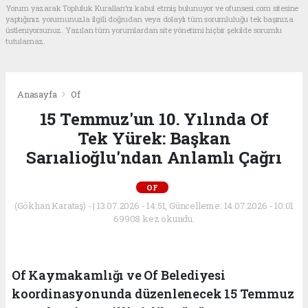
Yorum yazarak Topluluk Kuralları’nı kabul etmiş bulunuyor ve ofunsesi.com sitesine
yaptığınız yorumunuzla ilgili doğrudan veya dolaylı tüm sorumluluğu tek başınıza
üstleniyorsunuz. Yazılan tüm yorumlardan site yönetimi hiçbir şekilde sorumlu
tutulamaz.
Anasayfa
Of
15 Temmuz'un 10. Yılında Of
Tek Yürek: Başkan
Sarıalioğlu'ndan Anlamlı Çağrı
OF
(Gökhan Karataş) - | 13.07.2026 - 14:51, Güncelleme: 14.07.2026 - 10:01
69908 kez okundu.
Of Kaymakamlığı ve Of Belediyesi
koordinasyonunda düzenlenecek 15 Temmuz