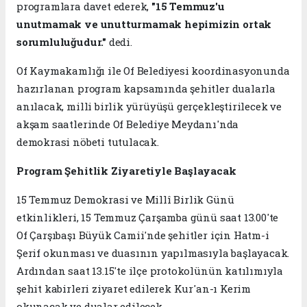
programlara davet ederek,
"15 Temmuz'u
unutmamak ve unutturmamak hepimizin ortak
sorumluluğudur."
dedi.
Of Kaymakamlığı ile Of Belediyesi koordinasyonunda
hazırlanan program kapsamında şehitler dualarla
anılacak, milli birlik yürüyüşü gerçekleştirilecek ve
akşam saatlerinde Of Belediye Meydanı'nda
demokrasi nöbeti tutulacak.
Program Şehitlik Ziyaretiyle Başlayacak
15 Temmuz Demokrasi ve Millî Birlik Günü
etkinlikleri, 15 Temmuz Çarşamba günü saat 13.00'te
Of Çarşıbaşı Büyük Camii'nde şehitler için Hatm-i
Şerif okunması ve duasının yapılmasıyla başlayacak.
Ardından saat 13.15'te ilçe protokolünün katılımıyla
şehit kabirleri ziyaret edilerek Kur'an-ı Kerim
okunacak ve dualar edilecek.