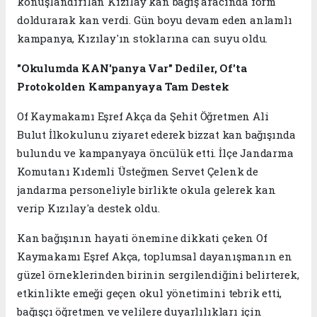
konuşlandırılan Kızılay kan bağış aracında form
doldurarak kan verdi. Gün boyu devam eden anlamlı
kampanya, Kızılay'ın stoklarına can suyu oldu.
"Okulumda KAN'panya Var" Dediler, Of'ta
Protokolden Kampanyaya Tam Destek
Of Kaymakamı Eşref Akça da Şehit Öğretmen Ali
Bulut İlkokulunu ziyaret ederek bizzat kan bağışında
bulundu ve kampanyaya öncülük etti. İlçe Jandarma
Komutanı Kıdemli Üsteğmen Servet Çelenk de
jandarma personeliyle birlikte okula gelerek kan
verip Kızılay'a destek oldu.
Kan bağışının hayati önemine dikkati çeken Of
Kaymakamı Eşref Akça, toplumsal dayanışmanın en
güzel örneklerinden birinin sergilendiğini belirterek,
etkinlikte emeği geçen okul yönetimini tebrik etti,
bağışçı öğretmen ve velilere duyarlılıkları için