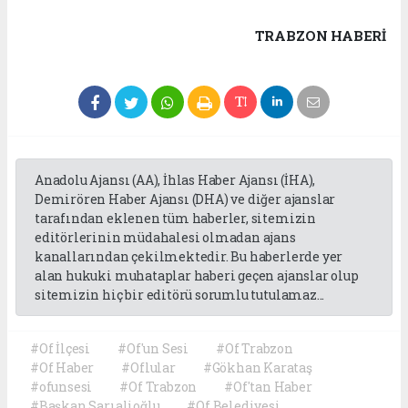
TRABZON HABERİ
Anadolu Ajansı (AA), İhlas Haber Ajansı (İHA),
Demirören Haber Ajansı (DHA) ve diğer ajanslar
tarafından eklenen tüm haberler, sitemizin
editörlerinin müdahalesi olmadan ajans
kanallarından çekilmektedir. Bu haberlerde yer
alan hukuki muhataplar haberi geçen ajanslar olup
sitemizin hiç bir editörü sorumlu tutulamaz...
#Of İlçesi
#Of'un Sesi
#Of Trabzon
#Of Haber
#Oflular
#Gökhan Karataş
#ofunsesi
#Of Trabzon
#Of'tan Haber
#Başkan Sarıalioğlu
#Of Belediyesi