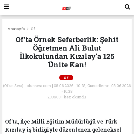
Anasayfa
Of
Of'ta Örnek Seferberlik: Şehit
Öğretmen Ali Bulut
İlkokulundan Kızılay'a 125
Ünite Kan!
OF
(Of'un Sesi) - ofunsesi.com | 08.06.2026 - 10:28, Güncelleme: 08.06.2026
- 10:28
238903+ kez okundu.
Of'ta, İlçe Milli Eğitim Müdürlüğü ve Türk
Kızılay iş birliğiyle düzenlenen geleneksel