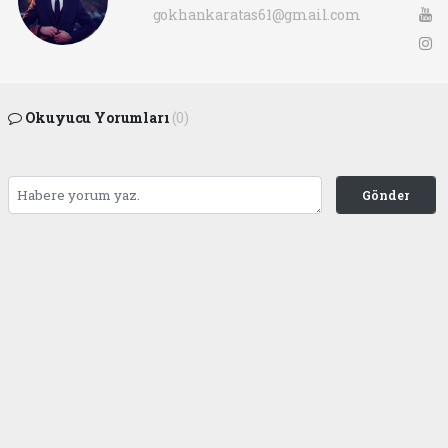
gokhankaratas61@gmail.com
Okuyucu Yorumları
(0)
Gönder
Yorum yazarak Topluluk Kuralları’nı kabul etmiş bulunuyor ve ofunsesi.com sitesine
yaptığınız yorumunuzla ilgili doğrudan veya dolaylı tüm sorumluluğu tek başınıza
üstleniyorsunuz. Yazılan tüm yorumlardan site yönetimi hiçbir şekilde sorumlu
tutulamaz.
haber paketi
haber scripti
haber yazılımı
Tüm hakları saklı tutulmaktadır.Copyright 2026©
Haber Yazılımı:
Web Aksiyon ®