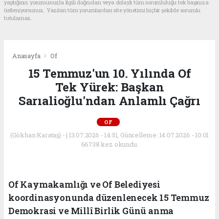
yaptığınız yorumunuzla ilgili doğrudan veya dolaylı tüm sorumluluğu tek başınıza
üstleniyorsunuz. Yazılan tüm yorumlardan site yönetimi hiçbir şekilde sorumlu
tutulamaz.
Anasayfa
Of
15 Temmuz'un 10. Yılında Of
Tek Yürek: Başkan
Sarıalioğlu'ndan Anlamlı Çağrı
OF
(Gökhan Karataş) - | 13.07.2026 - 14:51, Güncelleme: 14.07.2026 - 10:01
66738 kez okundu.
Of Kaymakamlığı ve Of Belediyesi
koordinasyonunda düzenlenecek 15 Temmuz
Demokrasi ve Millî Birlik Günü anma