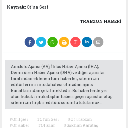
Kaynak:
Of'un Sesi
TRABZON HABERİ
Anadolu Ajansı (AA), İhlas Haber Ajansı (İHA),
Demirören Haber Ajansı (DHA) ve diğer ajanslar
tarafından eklenen tüm haberler, sitemizin
editörlerinin müdahalesi olmadan ajans
kanallarından çekilmektedir. Bu haberlerde yer
alan hukuki muhataplar haberi geçen ajanslar olup
sitemizin hiç bir editörü sorumlu tutulamaz...
#Of İlçesi
#Of'un Sesi
#Of Trabzon
#Of Haber
#Oflular
#Gökhan Karataş