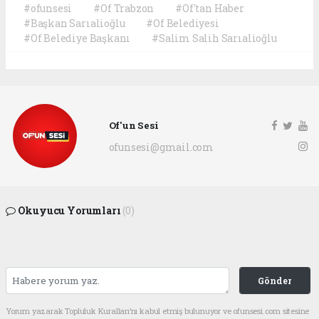
#ofunsesi
#Of Trabzon
#Of'tan Haber
#Başkan Sarıalioğlu
#Of Belediyesi
#Of Belediye Başkanı
#Salim Salih Sarıalioğlu
Of'un Sesi
ofunsesi@gmail.com
Okuyucu Yorumları
(0)
Gönder
Yorum yazarak Topluluk Kuralları’nı kabul etmiş bulunuyor ve ofunsesi.com sitesine