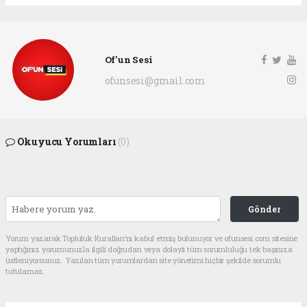
Of'un Sesi
ofunsesi@gmail.com
Okuyucu Yorumları
(0)
Gönder
Yorum yazarak Topluluk Kuralları’nı kabul etmiş bulunuyor ve ofunsesi.com sitesine
yaptığınız yorumunuzla ilgili doğrudan veya dolaylı tüm sorumluluğu tek başınıza
üstleniyorsunuz. Yazılan tüm yorumlardan site yönetimi hiçbir şekilde sorumlu
tutulamaz.