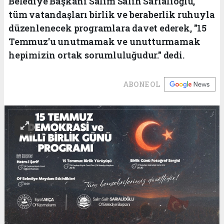
Belediye Başkanı Salim Salih Sarıalioğlu,
tüm vatandaşları birlik ve beraberlik ruhuyla
düzenlenecek programlara davet ederek, "15
Temmuz'u unutmamak ve unutturmamak
hepimizin ortak sorumluluğudur." dedi.
ABONE OL