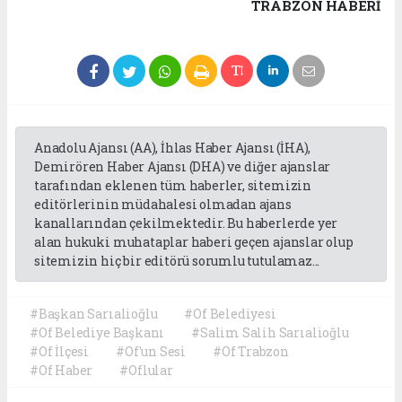
TRABZON HABERİ
Anadolu Ajansı (AA), İhlas Haber Ajansı (İHA),
Demirören Haber Ajansı (DHA) ve diğer ajanslar
tarafından eklenen tüm haberler, sitemizin
editörlerinin müdahalesi olmadan ajans
kanallarından çekilmektedir. Bu haberlerde yer
alan hukuki muhataplar haberi geçen ajanslar olup
sitemizin hiç bir editörü sorumlu tutulamaz...
#Başkan Sarıalioğlu
#Of Belediyesi
#Of Belediye Başkanı
#Salim Salih Sarıalioğlu
#Of İlçesi
#Of'un Sesi
#Of Trabzon
#Of Haber
#Oflular