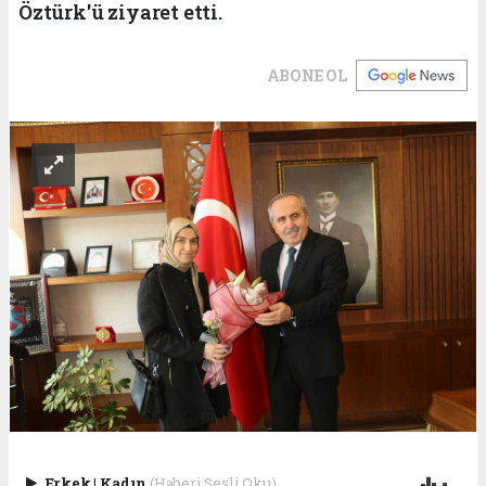
Öztürk'ü ziyaret etti.
ABONE OL
Erkek
|
Kadın
(Haberi Sesli Oku)