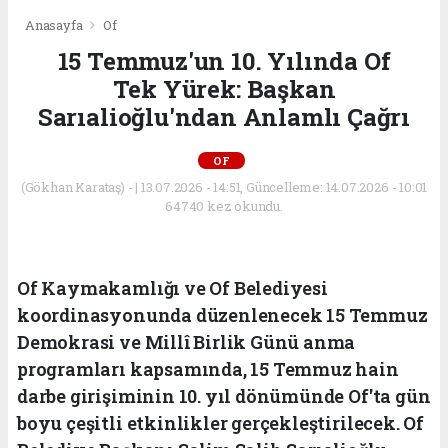
Anasayfa
Of
15 Temmuz'un 10. Yılında Of
Tek Yürek: Başkan
Sarıalioğlu'ndan Anlamlı Çağrı
OF
(Gökhan Karataş) - | 13.07.2026 - 14:51, Güncelleme: 14.07.2026 - 10:01
64740 kez okundu.
Of Kaymakamlığı ve Of Belediyesi
koordinasyonunda düzenlenecek 15 Temmuz
Demokrasi ve Millî Birlik Günü anma
programları kapsamında, 15 Temmuz hain
darbe girişiminin 10. yıl dönümünde Of'ta gün
boyu çeşitli etkinlikler gerçekleştirilecek. Of