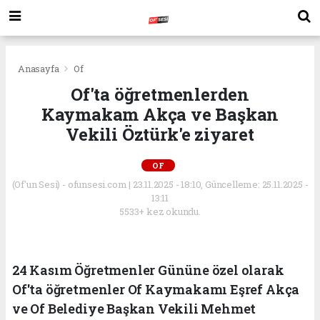
Anasayfa
Of
Of'ta öğretmenlerden
Kaymakam Akça ve Başkan
Vekili Öztürk'e ziyaret
OF
(Of'un Sesi) - ofunsesi.com | 23.11.2025 - 18:10, Güncelleme: 25.11.2025 -
13:11
5533+ kez okundu.
24 Kasım Öğretmenler Gününe özel olarak
Of'ta öğretmenler Of Kaymakamı Eşref Akça
ve Of Belediye Başkan Vekili Mehmet