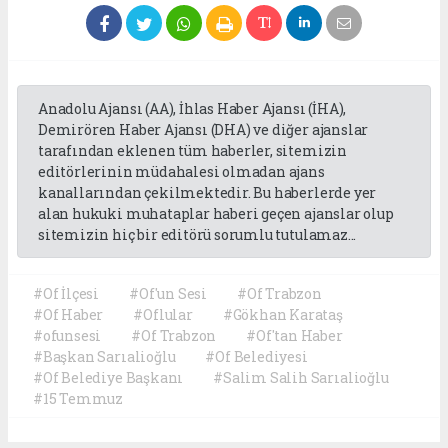
Anadolu Ajansı (AA), İhlas Haber Ajansı (İHA),
Demirören Haber Ajansı (DHA) ve diğer ajanslar
tarafından eklenen tüm haberler, sitemizin
editörlerinin müdahalesi olmadan ajans
kanallarından çekilmektedir. Bu haberlerde yer
alan hukuki muhataplar haberi geçen ajanslar olup
sitemizin hiç bir editörü sorumlu tutulamaz...
#Of İlçesi
#Of'un Sesi
#Of Trabzon
#Of Haber
#Oflular
#Gökhan Karataş
#ofunsesi
#Of Trabzon
#Of'tan Haber
#Başkan Sarıalioğlu
#Of Belediyesi
#Of Belediye Başkanı
#Salim Salih Sarıalioğlu
#15 Temmuz