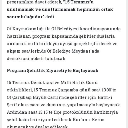
programlara davet ederek,
"15 Temmuz'u
unutmamak ve unutturmamak hepimizin ortak
sorumluluğudur."
dedi.
Of Kaymakamlığı ile Of Belediyesi koordinasyonunda
hazırlanan program kapsamında şehitler dualarla
anılacak, milli birlik yürüyüşü gerçekleştirilecek ve
akşam saatlerinde Of Belediye Meydanı'nda
demokrasi nöbeti tutulacak.
Program Şehitlik Ziyaretiyle Başlayacak
15 Temmuz Demokrasi ve Millî Birlik Günü
etkinlikleri, 15 Temmuz Çarşamba günü saat 13.00'te
Of Çarşıbaşı Büyük Camii'nde şehitler için Hatm-i
Şerif okunması ve duasının yapılmasıyla başlayacak.
Ardından saat 13.15'te ilçe protokolünün katılımıyla
şehit kabirleri ziyaret edilerek Kur'an-ı Kerim
okunacak ve dualar edilecek.