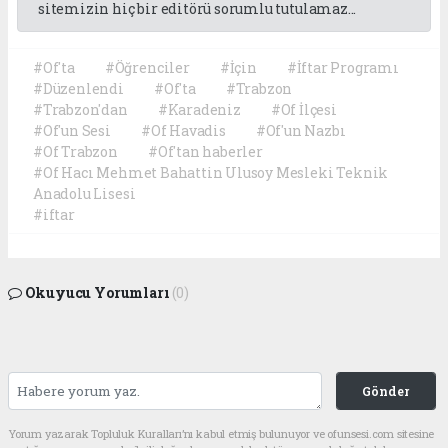
sitemizin hiç bir editörü sorumlu tutulamaz...
#Of'ta
#Öğrenciler
#İçin
#İftar Programı
#Düzenlendi
#Of'ta
#Trabzon
#Trabzon'dan
#Karadeniz
#Of İlçesi
#Of'un Sesi
#Of Havadis
#Of'un Nazbı
#Of Trabzon
#Of'tan haberler
#Of Hacı Mehmet Bahattin Ulusoy Mesleki Teknik
Anadolu Lisesi
#iftar
Okuyucu Yorumları
(0)
Gönder
Yorum yazarak Topluluk Kuralları’nı kabul etmiş bulunuyor ve ofunsesi.com sitesine