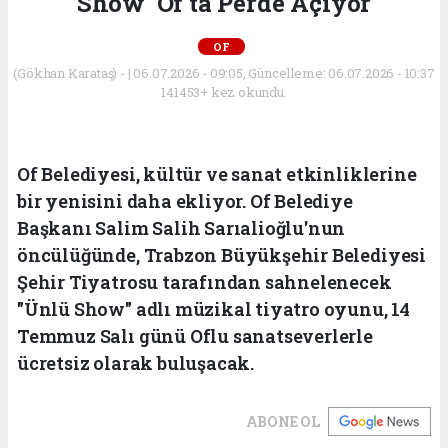
Show' Of'ta Perde Açıyor
OF
(Gökhan Karataş) - | 06.07.2026 - 09:05, Güncelleme: 06.07.2026 - 10:37
141453+ kez okundu.
Of Belediyesi, kültür ve sanat etkinliklerine
bir yenisini daha ekliyor. Of Belediye
Başkanı Salim Salih Sarıalioğlu'nun
öncülüğünde, Trabzon Büyükşehir Belediyesi
Şehir Tiyatrosu tarafından sahnelenecek
"Ünlü Show" adlı müzikal tiyatro oyunu, 14
Temmuz Salı günü Oflu sanatseverlerle
ücretsiz olarak buluşacak.
ABONE OL