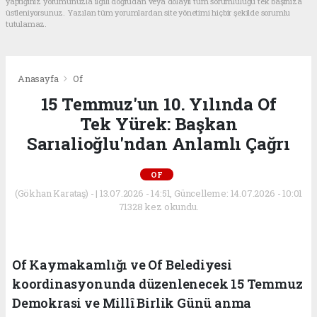
yaptığınız yorumunuzla ilgili doğrudan veya dolaylı tüm sorumluluğu tek başınıza
üstleniyorsunuz. Yazılan tüm yorumlardan site yönetimi hiçbir şekilde sorumlu
tutulamaz.
Anasayfa
Of
15 Temmuz'un 10. Yılında Of
Tek Yürek: Başkan
Sarıalioğlu'ndan Anlamlı Çağrı
OF
(Gökhan Karataş) - | 13.07.2026 - 14:51, Güncelleme: 14.07.2026 - 10:01
71328 kez okundu.
Of Kaymakamlığı ve Of Belediyesi
koordinasyonunda düzenlenecek 15 Temmuz
Demokrasi ve Millî Birlik Günü anma