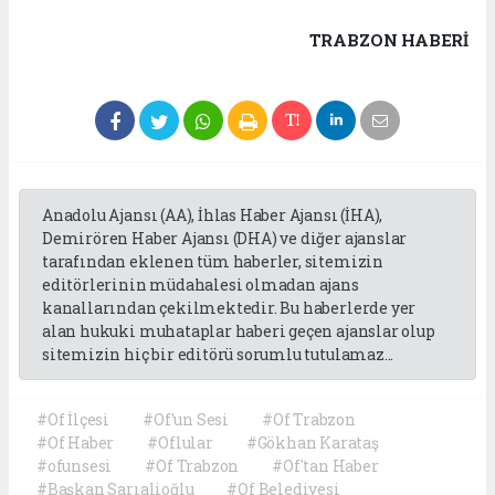
TRABZON HABERİ
Anadolu Ajansı (AA), İhlas Haber Ajansı (İHA),
Demirören Haber Ajansı (DHA) ve diğer ajanslar
tarafından eklenen tüm haberler, sitemizin
editörlerinin müdahalesi olmadan ajans
kanallarından çekilmektedir. Bu haberlerde yer
alan hukuki muhataplar haberi geçen ajanslar olup
sitemizin hiç bir editörü sorumlu tutulamaz...
#Of İlçesi
#Of'un Sesi
#Of Trabzon
#Of Haber
#Oflular
#Gökhan Karataş
#ofunsesi
#Of Trabzon
#Of'tan Haber
#Başkan Sarıalioğlu
#Of Belediyesi