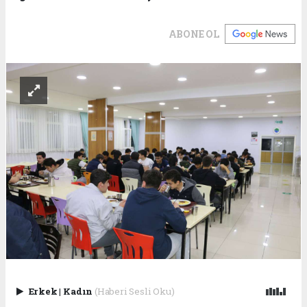
ABONE OL
Erkek
|
Kadın
(Haberi Sesli Oku)