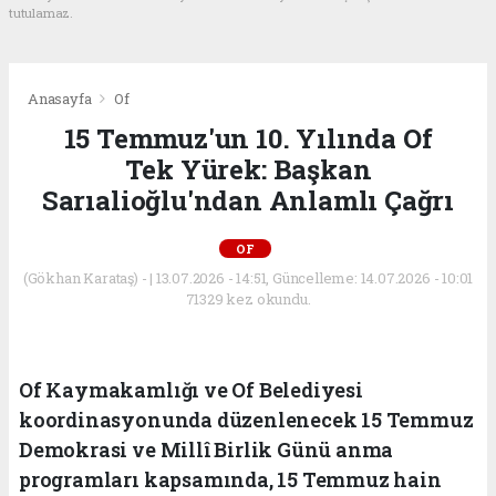
tutulamaz.
Anasayfa
Of
15 Temmuz'un 10. Yılında Of
Tek Yürek: Başkan
Sarıalioğlu'ndan Anlamlı Çağrı
OF
(Gökhan Karataş) - | 13.07.2026 - 14:51, Güncelleme: 14.07.2026 - 10:01
71329 kez okundu.
Of Kaymakamlığı ve Of Belediyesi
koordinasyonunda düzenlenecek 15 Temmuz
Demokrasi ve Millî Birlik Günü anma
programları kapsamında, 15 Temmuz hain