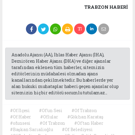
TRABZON HABERİ
Anadolu Ajansı (AA), İhlas Haber Ajansı (İHA),
Demirören Haber Ajansı (DHA) ve diğer ajanslar
tarafından eklenen tüm haberler, sitemizin
editörlerinin müdahalesi olmadan ajans
kanallarından çekilmektedir. Bu haberlerde yer
alan hukuki muhataplar haberi geçen ajanslar olup
sitemizin hiç bir editörü sorumlu tutulamaz...
#Of İlçesi
#Of'un Sesi
#Of Trabzon
#Of Haber
#Oflular
#Gökhan Karataş
#ofunsesi
#Of Trabzon
#Of'tan Haber
#Başkan Sarıalioğlu
#Of Belediyesi