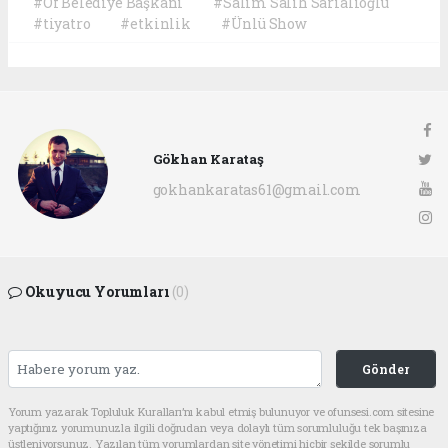
#Of Belediye Başkanı
#Salim Salih Sarıalioğlu
#tiyatro
#etkinlik
#Ünlü Show
Gökhan Karataş
gokhankaratas61@gmail.com
Okuyucu Yorumları
(0)
Gönder
Yorum yazarak Topluluk Kuralları’nı kabul etmiş bulunuyor ve ofunsesi.com sitesine
yaptığınız yorumunuzla ilgili doğrudan veya dolaylı tüm sorumluluğu tek başınıza
üstleniyorsunuz. Yazılan tüm yorumlardan site yönetimi hiçbir şekilde sorumlu