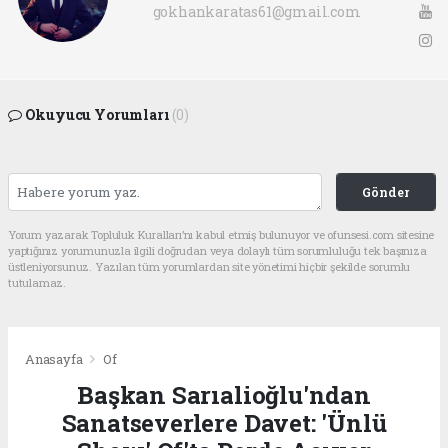
gokhankaratas61@gmail.com
Okuyucu Yorumları
(0)
Gönder
Yorum yazarak Topluluk Kuralları’nı kabul etmiş bulunuyor ve ofunsesi.com sitesine
yaptığınız yorumunuzla ilgili doğrudan veya dolaylı tüm sorumluluğu tek başınıza
üstleniyorsunuz. Yazılan tüm yorumlardan site yönetimi hiçbir şekilde sorumlu
tutulamaz.
Anasayfa
Of
Başkan Sarıalioğlu'ndan
Sanatseverlere Davet: 'Ünlü