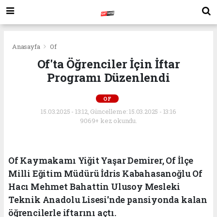
Anasayfa
Of
Of'ta Öğrenciler İçin İftar
Programı Düzenlendi
OF
15.03.2025 - 13:12, Güncelleme: 15.03.2025 - 13:16
9069+ kez okundu.
Of Kaymakamı Yiğit Yaşar Demirer, Of İlçe
Milli Eğitim Müdürü İdris Kabahasanoğlu Of
Hacı Mehmet Bahattin Ulusoy Mesleki
Teknik Anadolu Lisesi'nde pansiyonda kalan
öğrencilerle iftarını açtı.