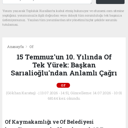
Yorum yazarak Topluluk Kuralları’nı kabul etmiş bulunuyor ve ofunsesi.com sitesine
yaptığınız yorumunuzla ilgili doğrudan veya dolaylı tüm sorumluluğu tek başınıza
üstleniyorsunuz. Yazılan tüm yorumlardan site yönetimi hiçbir şekilde sorumlu
tutulamaz.
Anasayfa
Of
15 Temmuz'un 10. Yılında Of
Tek Yürek: Başkan
Sarıalioğlu'ndan Anlamlı Çağrı
OF
(Gökhan Karataş) - | 13.07.2026 - 14:51, Güncelleme: 14.07.2026 - 10:01
68144 kez okundu.
Of Kaymakamlığı ve Of Belediyesi