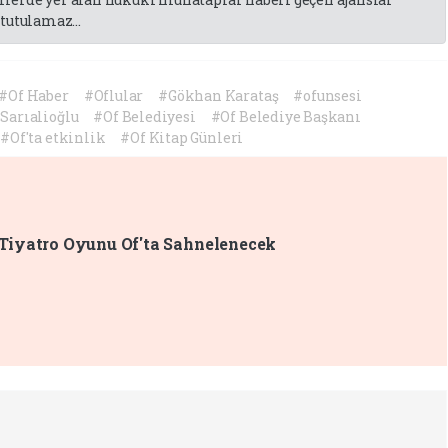
tutulamaz...
#Of Haber
#Oflular
#Gökhan Karataş
#ofunsesi
Sarıalioğlu
#Of Belediyesi
#Of Belediye Başkanı
#Of'ta etkinlik
#Of Kitap Günleri
Tiyatro Oyunu Of'ta Sahnelenecek