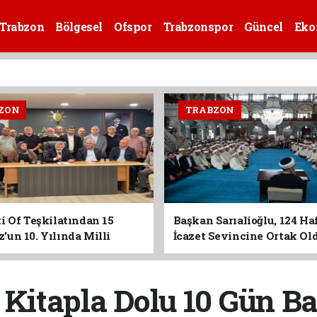
Trabzon
Bölgesel
Ofspor
Trabzonspor
Güncel
Eko
ZON
TRABZON
i Of Teşkilatından 15
Başkan Sarıalioğlu, 124 Ha
un 10. Yılında Milli
İcazet Sevincine Ortak Ol
Vurgusu
a Kitapla Dolu 10 Gün Ba