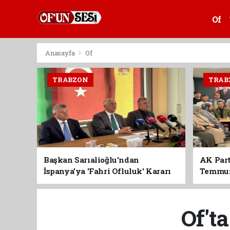
Of
Anasayfa
Of
TRABZON
TRAB
Başkan Sarıalioğlu'ndan
AK Part
İspanya'ya 'Fahri Ofluluk' Kararı
Temmuz'
Birlik 
Of't