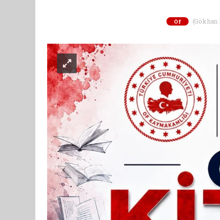
(Gökhan K
Of