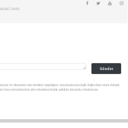
gmail.com
Gönder
uyor ve ofunsesi.com sitesine yaptığınız yorumunuzla ilgili doğrudan veya dolaylı
an tüm yorumlardan site yönetimi hiçbir şekilde sorumlu tutulamaz.