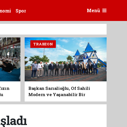
Menü
nomi
Spor
TRABZON
fızın
Başkan Sarıalioğlu, Of Sahili
du
Modern ve Yaşanabilir Bir
Kimliğe Kavuşuyor
şladı