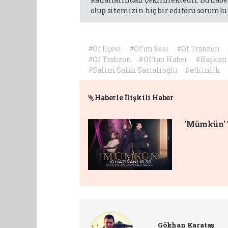
olup sitemizin hiç bir editörü sorumlu 
#Of İlçesi
#Of'un Sesi
#Of Trabzon
#Of Trabzon
#Of'tan Haber
#Başkan 
#Salim Salih Sarıalioğlu
#etkinlik
Haberle İlişkili Haber
'Mümkün' 
Gökhan Karataş