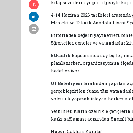
kitapseverlerin yoğun ilgisiyle kapıla
4-14 Haziran 2026 tarihleri arasında
Mesleki ve Teknik Anadolu Lisesi Spo
Birbirinden değerli yayınevleri, binler
öğrenciler, gençler ve vatandaşlar ki
Etkinlik
kapsamında söyleşiler, imz
planlanırken, organizasyonun ilçed
hedefleniyor.
Of Belediyesi
tarafından yapılan açı
gerçekleştirilen fuara tüm vatandaşl
yolculuk yapmak isteyen herkesin et
Yetkililer, fuarın özellikle gençleri
katkı sağlaması açısından önemli bir
Haber:
Gökhan Karataş