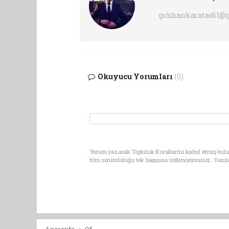
gokhankaratas61@
Okuyucu Yorumları
(0)
Yorum yazarak Topluluk Kuralları’nı kabul etmiş bulun
tüm sorumluluğu tek başınıza üstleniyorsunuz. Yazıl