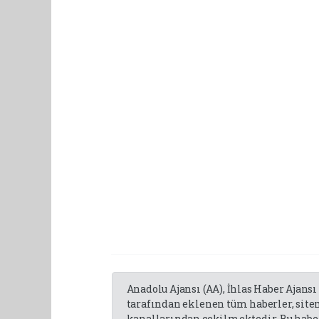
Anadolu Ajansı (AA), İhlas Haber Ajansı
tarafından eklenen tüm haberler, sit
kanallarından çekilmektedir. Bu haber