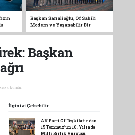
fızın
Başkan Sarıalioğlu, Of Sahili
du
Modern ve Yaşanabilir Bir
Kimliğe Kavuşuyor
ürek: Başkan
ağrı
kez okundu.
İlginizi Çekebilir
AK Parti Of Teşkilatından
15 Temmuz'un 10. Yılında
Milli Birlik Vurgusu