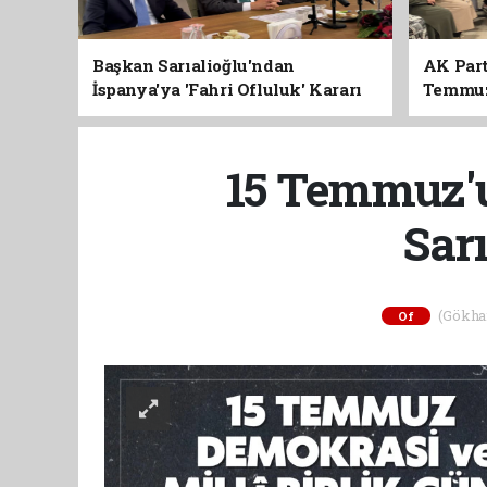
Başkan Sarıalioğlu'ndan
AK Part
İspanya'ya 'Fahri Ofluluk' Kararı
Temmuz'
Birlik 
15 Temmuz'u
Sar
(Gökhan 
Of