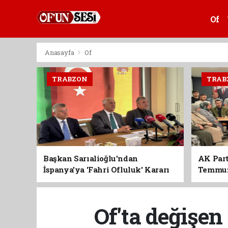
Of
Anasayfa
Of
TRABZON
TRAB
Başkan Sarıalioğlu'ndan
AK Part
İspanya'ya 'Fahri Ofluluk' Kararı
Temmuz'
Birlik 
Of'ta değişen