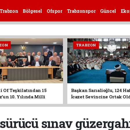
Trabzon
Bölgesel
Ofspor
Trabzonspor
Güncel
Eko
ZON
TRABZON
i Of Teşkilatından 15
Başkan Sarıalioğlu, 124 Ha
un 10. Yılında Milli
İcazet Sevincine Ortak Ol
Vurgusu
 sürücü sınav güzergah