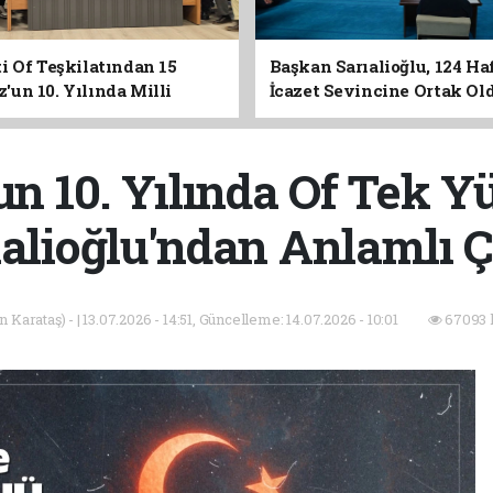
i Of Teşkilatından 15
Başkan Sarıalioğlu, 124 Ha
un 10. Yılında Milli
İcazet Sevincine Ortak Ol
Vurgusu
n 10. Yılında Of Tek Y
ıalioğlu'ndan Anlamlı Ç
Karataş) - | 13.07.2026 - 14:51, Güncelleme: 14.07.2026 - 10:01
67093 