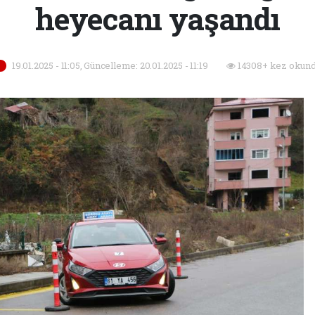
heyecanı yaşandı
19.01.2025 - 11:05, Güncelleme: 20.01.2025 - 11:19
14308+ kez okund