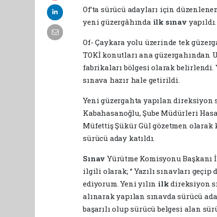
Of’ta sürücü adayları için düzenlen
yeni güzergâhında
ilk
sınav
yapıldı.
Of- Çaykara yolu üzerinde tek güzer
TOKİ konutları ana güzergahından Ul
fabrikaları bölgesi olarak belirlendi
sınava hazır hale getirildi.
Yeni güzergahta yapılan direksiyon s
Kabahasanoğlu, Şube Müdürleri Hasan
Müfettiş Şükür Gül gözetmen olarak 
sürücü aday katıldı.
Sınav
Yürütme Komisyonu Başkanı İl
ilgili olarak; “ Yazılı sınavları geçi
ediyorum. Yeni yılın
ilk
direksiyon s
alınarak yapılan sınavda sürücü ada
başarılı olup sürücü belgesi alan sür