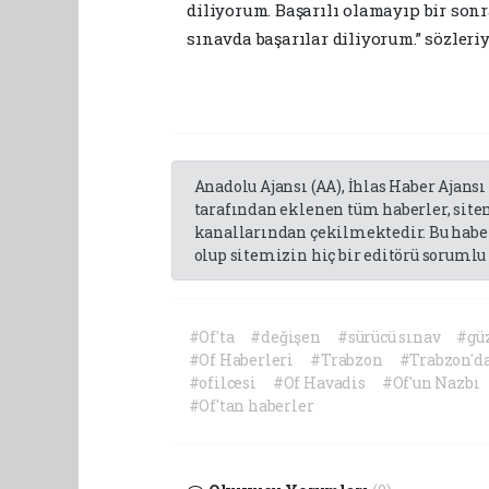
diliyorum. Başarılı olamayıp bir son
sınavda başarılar diliyorum.” sözleriy
Anadolu Ajansı (AA), İhlas Haber Ajansı
tarafından eklenen tüm haberler, sit
kanallarından çekilmektedir. Bu haber
olup sitemizin hiç bir editörü sorumlu 
#Of'ta
#değişen
#sürücü sınav
#gü
#Of Haberleri
#Trabzon
#Trabzon'd
#ofilcesi
#Of Havadis
#Of'un Nazbı
#Of'tan haberler