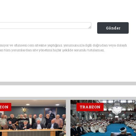
Gönder
uyor ve ofunsesi.com sitesine yaptığınız yorumunuzla ilgili doğrudan veya dolaylı
an tüm yorumlardan site yönetimi hiçbir şekilde sorumlu tutulamaz.
ZON
TRABZON