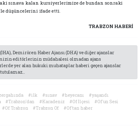
raki sınava kalan kursiyerlerimize de bundan sonraki
le düşüncelerini ifade etti.
TRABZON HABERİ
 (İHA), Demirören Haber Ajansı (DHA) ve diğer ajanslar
emizin editörlerinin müdahalesi olmadan ajans
lerde yer alan hukuki muhataplar haberi geçen ajanslar
tutulamaz...
zergahında
#ilk
#sınav
#heyecanı
#yaşandı
a
#Trabzon'dan
#Karadeniz
#Of İlçesi
#Of'un Sesi
#Of Trabzon
#Trabzon Of
#Of'tan haber