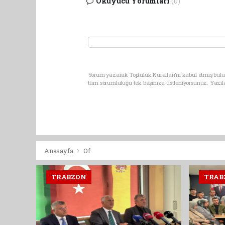
Okuyucu Yorumları
(0)
Yorum yazarak Topluluk Kuralları’nı kabul etmiş bulun
tüm sorumluluğu tek başınıza üstleniyorsunuz. Yazıl
Anasayfa
Of
TRABZON
TRAB