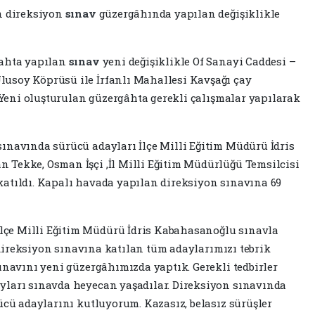
en direksiyon
sınav
güzergâhında yapılan değişiklikle
gahta yapılan
sınav
yeni değişiklikle Of Sanayi Caddesi –
usoy Köprüsü ile İrfanlı Mahallesi Kavşağı çay
. Yeni oluşturulan güzergâhta gerekli çalışmalar yapılarak
ınavında sürücü adayları İlçe Milli Eğitim Müdürü İdris
 Tekke, Osman İşçi ,İl Milli Eğitim Müdürlüğü Temsilcisi
katıldı. Kapalı havada yapılan direksiyon sınavına 69
çe Milli Eğitim Müdürü İdris Kabahasanoğlu sınavla
p direksiyon sınavına katılan tüm adaylarımızı tebrik
ınavını yeni güzergâhımızda yaptık. Gerekli tedbirler
yları sınavda heyecan yaşadılar. Direksiyon sınavında
ücü adaylarını kutluyorum. Kazasız, belasız sürüşler