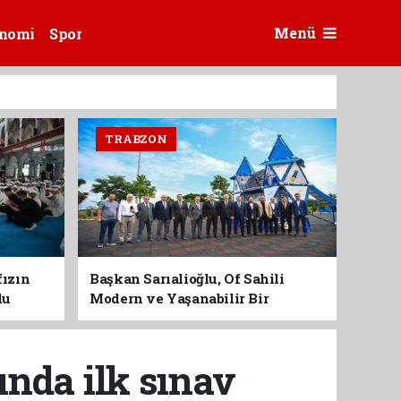
Menü
nomi
Spor
TRABZON
fızın
Başkan Sarıalioğlu, Of Sahili
du
Modern ve Yaşanabilir Bir
Kimliğe Kavuşuyor
ında ilk sınav