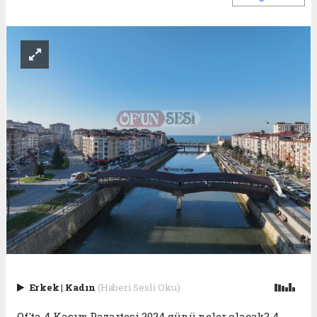
Erkek
|
Kadın
(Haberi Sesli Oku)
Of'ta 4 Kasım Pazartesi 2024 günü neler olacak? 4