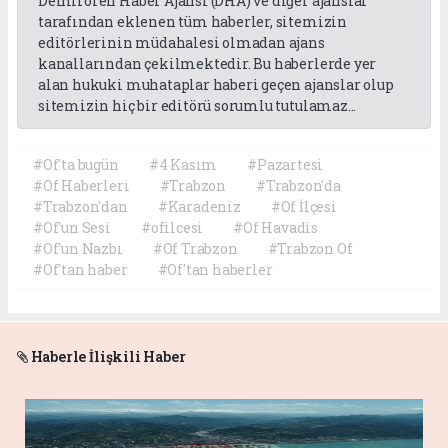
Demirören Haber Ajansı (DHA) ve diğer ajanslar
tarafından eklenen tüm haberler, sitemizin
editörlerinin müdahalesi olmadan ajans
kanallarından çekilmektedir. Bu haberlerde yer
alan hukuki muhataplar haberi geçen ajanslar olup
sitemizin hiç bir editörü sorumlu tutulamaz...
#Of'ta bugün
#4 Kasım
#Pazartesi
#Of Haberleri
#Trabzon
#Trabzon'da
#Trabzon'dan
#Karadeniz
#Of İlçesi
#Of'un Sesi
#ofilcesi
#Of Havadis
#Of'un Nazbı
#Of Trabzon
#Trabzon Of
#Of'tan haber
#Of'tan haberler
Haberle İlişkili Haber