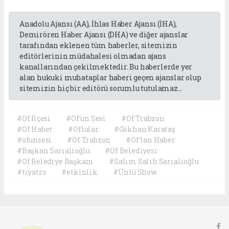
Anadolu Ajansı (AA), İhlas Haber Ajansı (İHA),
Demirören Haber Ajansı (DHA) ve diğer ajanslar
tarafından eklenen tüm haberler, sitemizin
editörlerinin müdahalesi olmadan ajans
kanallarından çekilmektedir. Bu haberlerde yer
alan hukuki muhataplar haberi geçen ajanslar olup
sitemizin hiç bir editörü sorumlu tutulamaz...
#Of İlçesi
#Of'un Sesi
#Of Trabzon
#Of Haber
#Oflular
#Gökhan Karataş
#ofunsesi
#Of Trabzon
#Of'tan Haber
#Başkan Sarıalioğlu
#Of Belediyesi
#Of Belediye Başkanı
#Salim Salih Sarıalioğlu
#tiyatro
#etkinlik
#Ünlü Show