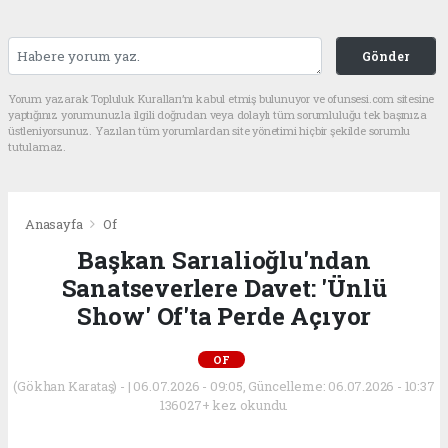
Gönder
Yorum yazarak Topluluk Kuralları’nı kabul etmiş bulunuyor ve ofunsesi.com sitesine
yaptığınız yorumunuzla ilgili doğrudan veya dolaylı tüm sorumluluğu tek başınıza
üstleniyorsunuz. Yazılan tüm yorumlardan site yönetimi hiçbir şekilde sorumlu
tutulamaz.
Anasayfa
Of
Başkan Sarıalioğlu'ndan
Sanatseverlere Davet: 'Ünlü
Show' Of'ta Perde Açıyor
OF
(Gökhan Karataş) - | 06.07.2026 - 09:05, Güncelleme: 06.07.2026 - 10:37
136027+ kez okundu.