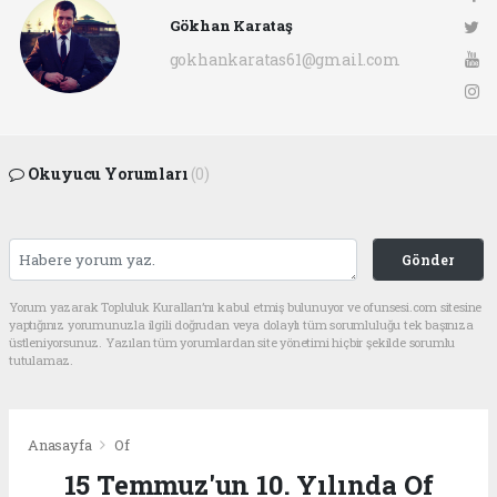
Gökhan Karataş
gokhankaratas61@gmail.com
Okuyucu Yorumları
(0)
Gönder
Yorum yazarak Topluluk Kuralları’nı kabul etmiş bulunuyor ve ofunsesi.com sitesine
yaptığınız yorumunuzla ilgili doğrudan veya dolaylı tüm sorumluluğu tek başınıza
üstleniyorsunuz. Yazılan tüm yorumlardan site yönetimi hiçbir şekilde sorumlu
tutulamaz.
Anasayfa
Of
15 Temmuz'un 10. Yılında Of