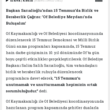
Erkek
|
Kadın
(Haberi Sesli Oku)
Başkan Sarıalioğlu'ndan 15 Temmuz'da Birlik ve
Beraberlik Çağrısı: 'Of Belediye Meydanı'nda
Buluşalım'
Of Kaymakamlığı ve Of Belediyesi koordinasyonunda
düzenlenecek 15 Temmuz Demokrasi ve Millî Birlik
Günü anma programları kapsamında, 15 Temmuz
hain darbe girişiminin 10. yıl dönümünde Of'ta gün
boyu çeşitli etkinlikler gerçekleştirilecek. Of Belediye
Başkanı Salim Salih Sarıalioğlu, tüm vatandaşları
birlik ve beraberlik ruhuyla düzenlenecek
programlara davet ederek,
"15 Temmuz'u
unutmamak ve unutturmamak hepimizin ortak
sorumluluğudur."
dedi.
Of Kaymakamlığı ile Of Belediyesi koordinasyonunda
hazırlanan program kapsamında şehitler dualarla