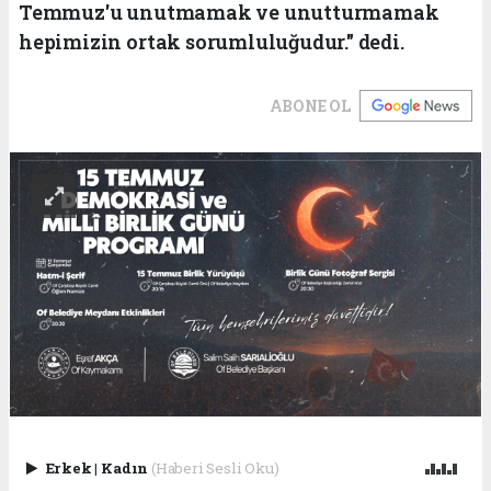
Temmuz'u unutmamak ve unutturmamak
hepimizin ortak sorumluluğudur." dedi.
ABONE OL
Erkek
|
Kadın
(Haberi Sesli Oku)