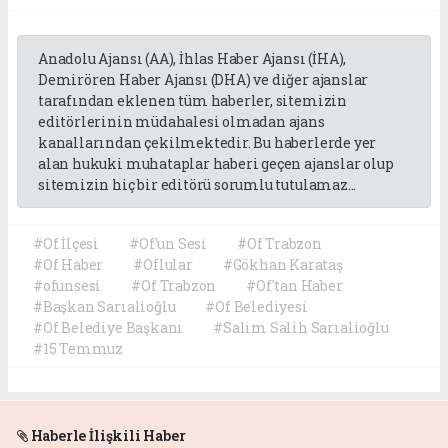
Anadolu Ajansı (AA), İhlas Haber Ajansı (İHA),
Demirören Haber Ajansı (DHA) ve diğer ajanslar
tarafından eklenen tüm haberler, sitemizin
editörlerinin müdahalesi olmadan ajans
kanallarından çekilmektedir. Bu haberlerde yer
alan hukuki muhataplar haberi geçen ajanslar olup
sitemizin hiç bir editörü sorumlu tutulamaz...
#Of İlçesi
#Of'un Sesi
#Of Trabzon
#Of Haber
#Oflular
#Gökhan Karataş
#ofunsesi
#Of Trabzon
#Of'tan Haber
#Başkan Sarıalioğlu
#Of Belediyesi
#Of Belediye Başkanı
#Salim Salih Sarıalioğlu
#15 Temmuz
Haberle İlişkili Haber