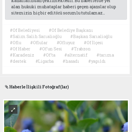
kanallarından çekilmektedir. Bu haberlerde yer
alan hukuki muhataplar haberi geçen ajanslar olup
sitemizin hiç bir editörü sorumlu tutulamaz...
#Of Belediyesi
#Of Belediye Başkanı
#Salim Salih Sarıalioğlu
#Başkan Sarıalioğlu
#Oflu
#Oflular
#Ofluyuz
#Of İlçesi
#Of Haber
#Of'un Sesi
#Trabzon
#Karadeniz
#Of'ta
#alternatif
#tarıma
#destek
#Ligarba
#hasadı
#yapıldı
Haberle İlişkili Fotoğraf(lar)