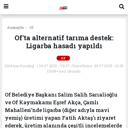
Anasayfa
Of
Of'ta alternatif tarıma destek:
Ligarba hasadı yapıldı
OF
(Gökhan Karataş) - | 29.07.2025 - 09:57, Güncelleme: 29.07.2025 - 10:35
13198+ kez okundu.
Of Belediye Başkanı Salim Salih Sarıalioğlu
ve Of Kaymakamı Eşref Akça, Çamlı
Mahallesi'nde ligarba (diğer adıyla mavi
yemiş) üretimi yapan Fatih Aktaş'ı ziyaret
ederek, üretim alanında çeşitli incelemelerde