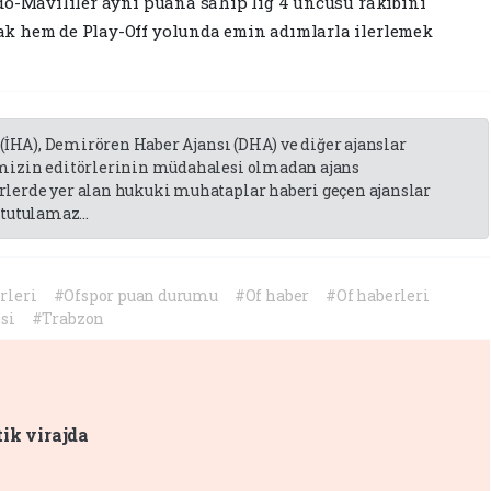
do-Mavililer aynı puana sahip lig 4'üncüsü rakibini
k hem de Play-Off yolunda emin adımlarla ilerlemek
 (İHA), Demirören Haber Ajansı (DHA) ve diğer ajanslar
emizin editörlerinin müdahalesi olmadan ajans
lerde yer alan hukuki muhataplar haberi geçen ajanslar
tutulamaz...
rleri
#Ofspor puan durumu
#Of haber
#Of haberleri
si
#Trabzon
tik virajda