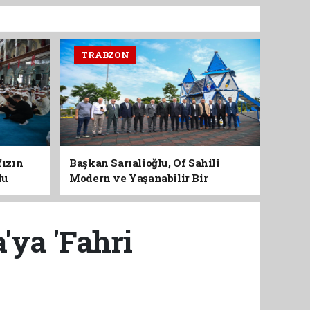
TRABZON
fızın
Başkan Sarıalioğlu, Of Sahili
du
Modern ve Yaşanabilir Bir
Kimliğe Kavuşuyor
'ya 'Fahri