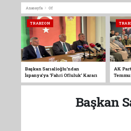
Anasayfa
Of
TRABZON
TRAB
Başkan Sarıalioğlu'ndan
AK Part
İspanya'ya 'Fahri Ofluluk' Kararı
Temmuz'
Birlik 
Başkan Sa