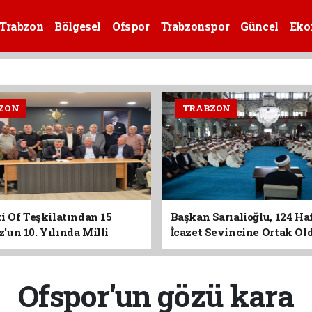
Trabzon
Bölgesel
Ofspor
Trabzonspor
Güncel
Eko
ZON
TRABZON
i Of Teşkilatından 15
Başkan Sarıalioğlu, 124 Ha
un 10. Yılında Milli
İcazet Sevincine Ortak Ol
Vurgusu
Ofspor'un gözü kara