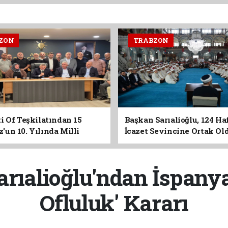
ZON
TRABZON
i Of Teşkilatından 15
Başkan Sarıalioğlu, 124 Ha
un 10. Yılında Milli
İcazet Sevincine Ortak Ol
Vurgusu
rıalioğlu'ndan İspanya
Ofluluk' Kararı