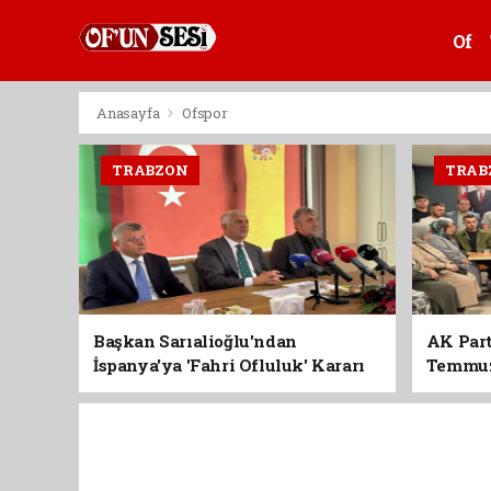
Of
Anasayfa
Ofspor
TRABZON
TRAB
Başkan Sarıalioğlu'ndan
AK Part
İspanya'ya 'Fahri Ofluluk' Kararı
Temmuz'
Birlik 