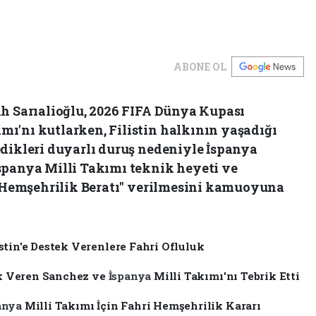
ABONE OL
ih Sarıalioğlu, 2026 FIFA Dünya Kupası
ı'nı kutlarken, Filistin halkının yaşadığı
edikleri duyarlı duruş nedeniyle İspanya
spanya Milli Takımı teknik heyeti ve
ri Hemşehrilik Beratı" verilmesini kamuoyuna
stin'e Destek Verenlere Fahri Ofluluk
tek Veren Sanchez ve
İspanya
Milli Takımı'nı Tebrik Etti
anya
Milli Takımı İçin Fahri Hemşehrilik Kararı