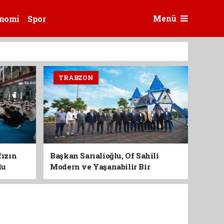
Menü
nomi
Spor
TRABZON
fızın
Başkan Sarıalioğlu, Of Sahili
du
Modern ve Yaşanabilir Bir
Kimliğe Kavuşuyor