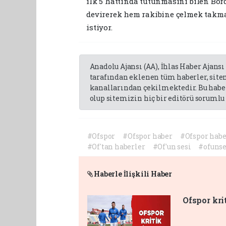
ilk 5 hattında tutunmasını bilen Bor
devirerek hem rakibine çelmek takma
istiyor.
Anadolu Ajansı (AA), İhlas Haber Ajansı
tarafından eklenen tüm haberler, sit
kanallarından çekilmektedir. Bu haber
olup sitemizin hiç bir editörü sorumlu 
#Ofspor
#Ofspor haber
#Ofspor habe
#Of'tan haberler
#Of'un sesi
#ofunse
Haberle İlişkili Haber
Ofspor kri