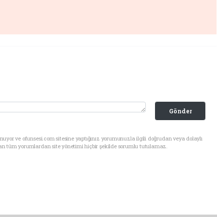
Gönder
uyor ve ofunsesi.com sitesine yaptığınız yorumunuzla ilgili doğrudan veya dolaylı
an tüm yorumlardan site yönetimi hiçbir şekilde sorumlu tutulamaz.