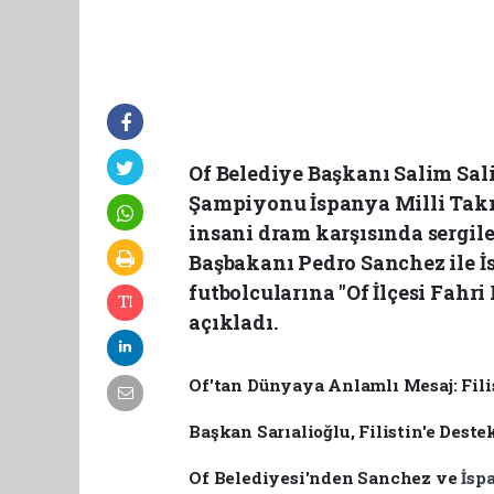
Of Belediye Başkanı Salim Sal
Şampiyonu İspanya Milli Takım
insani dram karşısında sergil
Başbakanı Pedro Sanchez ile İ
futbolcularına "Of İlçesi Fah
açıkladı.
Of'tan Dünyaya Anlamlı Mesaj: Fili
Başkan Sarıalioğlu, Filistin'e Des
Of Belediyesi'nden Sanchez ve
İsp