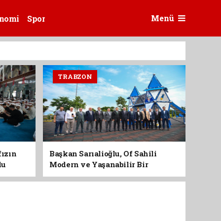
Menü
nomi
Spor
TRABZON
fızın
Başkan Sarıalioğlu, Of Sahili
du
Modern ve Yaşanabilir Bir
Kimliğe Kavuşuyor