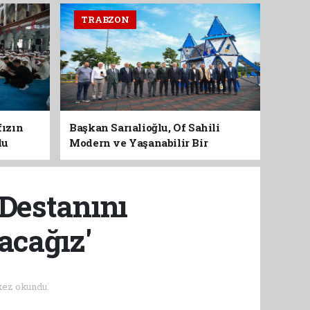
TRABZON
fızın
Başkan Sarıalioğlu, Of Sahili
du
Modern ve Yaşanabilir Bir
Kimliğe Kavuşuyor
 Destanını
cağız'
kez okundu.