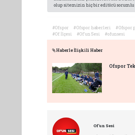
olup sitemizin hiç bir editörü sorumlu 
#Ofspor
#Ofspor haberleri
#Ofspor 
#Of İlçesi
#Of'un Sesi
#ofunsesi
Haberle İlişkili Haber
Ofspor Tek
Of'un Sesi