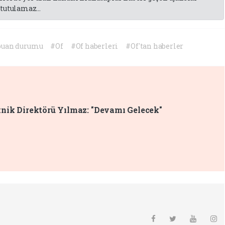
tutulamaz...
puan durumu
#Of
#Of haberleri
#Of'tan haberler
nik Direktörü Yılmaz: "Devamı Gelecek"