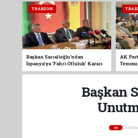
TRABZON
TRAB
Başkan Sarıalioğlu'ndan
AK Part
İspanya'ya 'Fahri Ofluluk' Kararı
Temmuz'
Birlik 
Başkan Sa
Unutm
(Gökhan
Of