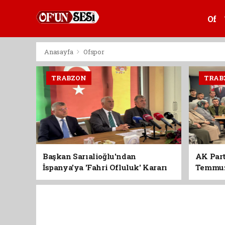
Of
Anasayfa
Ofspor
TRABZON
TRAB
Başkan Sarıalioğlu'ndan
AK Part
İspanya'ya 'Fahri Ofluluk' Kararı
Temmuz'
Birlik 