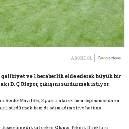
ABONE OL
galibiyet ve 1 beraberlik elde ederek büyük bir
aki D. Ç Ofspor, çıkışını sürdürmek istiyor.
an Bordo-Mavililer, 3 puanı alarak hem deplasmanda en
nını sürdürmek hem de adım adım zirve hattına
 düşeceğine dikkat çeken
Ofspor
Teknik Direktörü