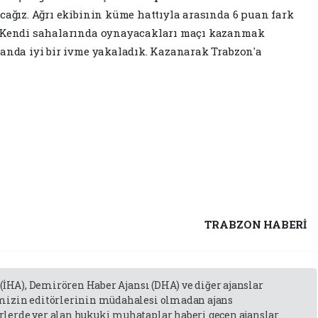
acağız. Ağrı ekibinin küme hattıyla arasında 6 puan fark
r. Kendi sahalarında oynayacakları maçı kazanmak
manda iyi bir ivme yakaladık. Kazanarak Trabzon'a
TRABZON HABERİ
 (İHA), Demirören Haber Ajansı (DHA) ve diğer ajanslar
emizin editörlerinin müdahalesi olmadan ajans
lerde yer alan hukuki muhataplar haberi geçen ajanslar