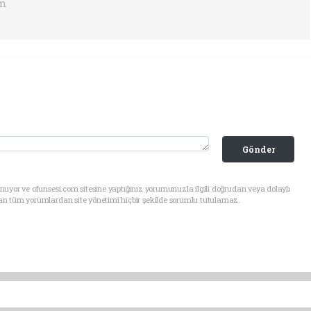
om
Gönder
uyor ve ofunsesi.com sitesine yaptığınız yorumunuzla ilgili doğrudan veya dolaylı
an tüm yorumlardan site yönetimi hiçbir şekilde sorumlu tutulamaz.