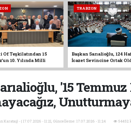
ZON
TRABZON
i Of Teşkilatından 15
Başkan Sarıalioğlu, 124 Ha
un 10. Yılında Milli
İcazet Sevincine Ortak Ol
Vurgusu
rıalioğlu, '15 Temmuz
ayacağız, Unutturmaya
 Karataş) - | 17.07.2026 - 11:21, Güncelleme: 17.07.2026 - 11:24
54452 