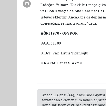
Erdoğan Yılmaz, "Riskli bir maça çık
var. Son 3 maçta da puan alamadıla
isteyeceklerdir. Ancak biz de deplas
döneceğimize inanıyorum" dedi.
AĞRI 1970 - OFSPOR
SAAT:
13.00
STAT:
Vali Lütfü Yiğenoğlu
HAKEM:
Deniz S. Akgül
Anadolu Ajansı (AA), İhlas Haber Ajansı
tarafından eklenen tüm haberler, sit
kanallarından çekilmektedir. Bu haber