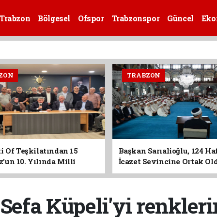
Trabzon
Bölgesel
Ofspor
Trabzonspor
Güncel
Eko
ZON
TRABZON
i Of Teşkilatından 15
Başkan Sarıalioğlu, 124 Ha
un 10. Yılında Milli
İcazet Sevincine Ortak Ol
Vurgusu
Sefa Küpeli'yi renkleri