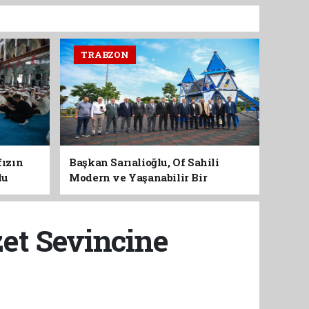
TRABZON
fızın
Başkan Sarıalioğlu, Of Sahili
du
Modern ve Yaşanabilir Bir
Kimliğe Kavuşuyor
zet Sevincine