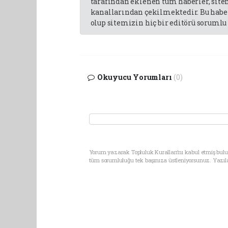
tarafından eklenen tüm haberler, sit
kanallarından çekilmektedir. Bu haber
olup sitemizin hiç bir editörü sorumlu 
Okuyucu Yorumları
(0)
Yorum yazarak Topluluk Kuralları’nı kabul etmiş bulun
tüm sorumluluğu tek başınıza üstleniyorsunuz. Yazıl