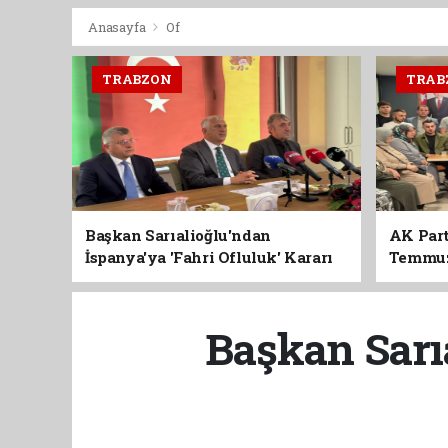
Anasayfa
Of
TRABZON
TRAB
Başkan Sarıalioğlu'ndan
AK Part
İspanya'ya 'Fahri Ofluluk' Kararı
Temmuz'
Birlik 
Başkan Sarıa