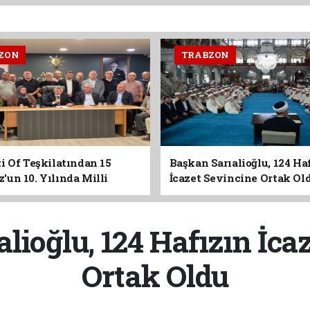
ZON
TRABZON
i Of Teşkilatından 15
Başkan Sarıalioğlu, 124 Ha
un 10. Yılında Milli
İcazet Sevincine Ortak Ol
Vurgusu
lioğlu, 124 Hafızın İca
Ortak Oldu