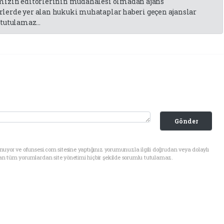
emizin editörlerinin müdahalesi olmadan ajans
lerde yer alan hukuki muhataplar haberi geçen ajanslar
tutulamaz...
Gönder
uyor ve ofunsesi.com sitesine yaptığınız yorumunuzla ilgili doğrudan veya dolaylı
an tüm yorumlardan site yönetimi hiçbir şekilde sorumlu tutulamaz.