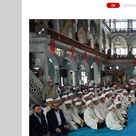
(Gökhan 
Of