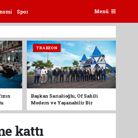
Menü
nomi
Spor
TRABZON
fızın
Başkan Sarıalioğlu, Of Sahili
du
Modern ve Yaşanabilir Bir
Kimliğe Kavuşuyor
ne kattı