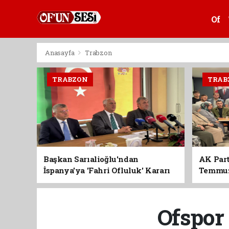
Of
Anasayfa
Trabzon
TRABZON
TRAB
Başkan Sarıalioğlu'ndan
AK Part
İspanya'ya 'Fahri Ofluluk' Kararı
Temmuz'
Birlik 
Ofspor 