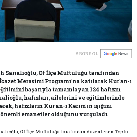
ABONE OL
h Sarıalioğlu, Of İlçe Müftülüğü tarafından
İcazet Merasimi Programı'na katılarak Kur'an-ı
 eğitimini başarıyla tamamlayan 124 hafızın
alioğlu, hafızları, ailelerini ve eğitimlerinde
erek, hafızların Kur'an-ı Kerim'in ışığını
n önemli emanetler olduğunu vurguladı.
rıalioğlu, Of İlçe Müftülüğü tarafından düzenlenen Toplu