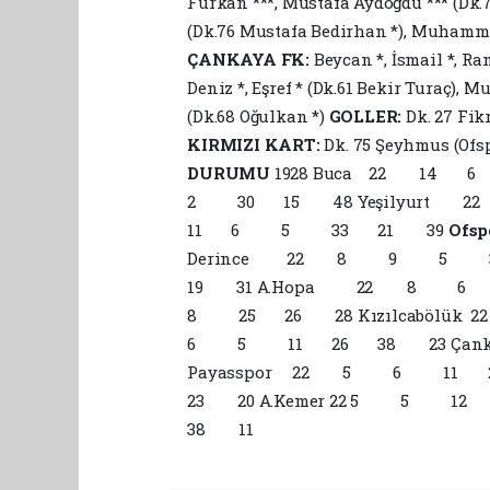
Furkan ***, Mustafa Aydoğdu *** (Dk.76
(Dk.76 Mustafa Bedirhan *), Muhammet
ÇANKAYA FK:
Beycan *, İsmail *, Ram
Deniz *, Eşref * (Dk.61 Bekir Turaç), M
(Dk.68 Oğulkan *)
GOLLER:
Dk. 27 Fik
KIRMIZI KART:
Dk. 75 Şeyhmus (Ofsp
DURUMU
1928 Buca 22 14
2 30 15 48 Yeşilyurt 
11 6 5 33 21 39
Of
Derince 22 8 9 5 31
19 31 A.Hopa 22 8 6
8 25 26 28 Kızılcabö
6 5 11 26 38 23 Çank
Payasspor 22 5 6 11
23 20 A.Kemer 22 5 5
38 11