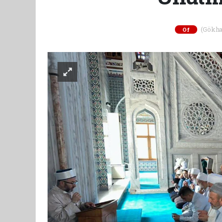
(Gökhan
Of