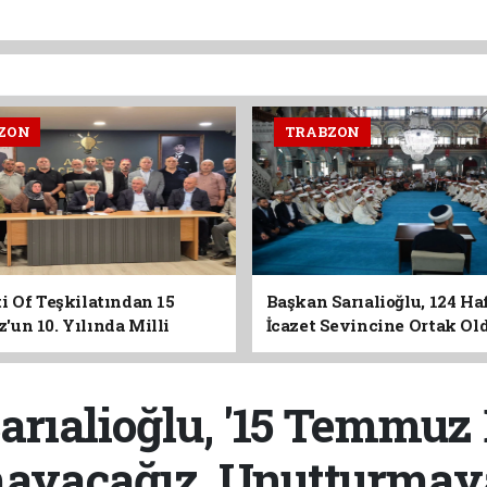
ZON
TRABZON
i Of Teşkilatından 15
Başkan Sarıalioğlu, 124 Ha
un 10. Yılında Milli
İcazet Sevincine Ortak Ol
Vurgusu
rıalioğlu, '15 Temmuz
ayacağız, Unutturmaya