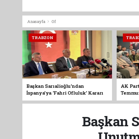
Anasayfa
Of
TRABZON
TRAB
Başkan Sarıalioğlu'ndan
AK Part
İspanya'ya 'Fahri Ofluluk' Kararı
Temmuz'
Birlik 
Başkan Sa
Unutm