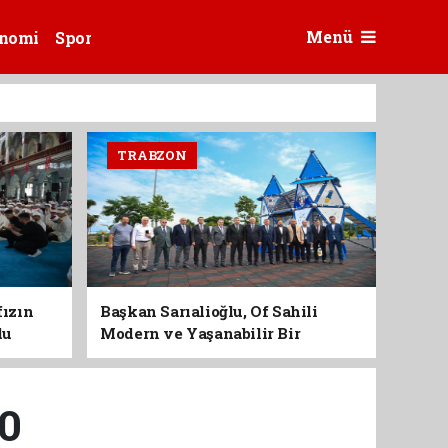
Menü
nomi
Spor
TRABZON
fızın
Başkan Sarıalioğlu, Of Sahili
du
Modern ve Yaşanabilir Bir
Kimliğe Kavuşuyor
-0