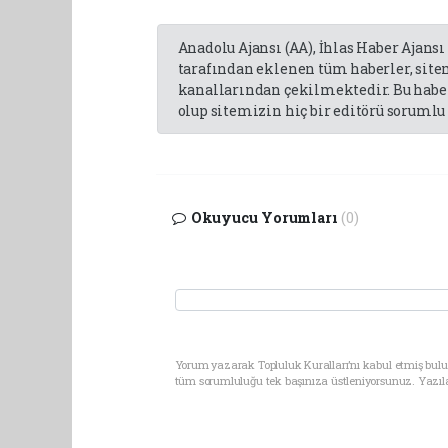
Anadolu Ajansı (AA), İhlas Haber Ajansı
tarafından eklenen tüm haberler, sit
kanallarından çekilmektedir. Bu haber
olup sitemizin hiç bir editörü sorumlu 
Okuyucu Yorumları
(0)
Yorum yazarak Topluluk Kuralları’nı kabul etmiş bulun
tüm sorumluluğu tek başınıza üstleniyorsunuz. Yazıl