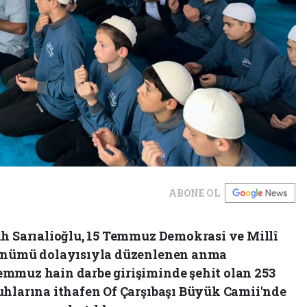
ABONE OL
ih Sarıalioğlu, 15 Temmuz Demokrasi ve Millî
dönümü dolayısıyla düzenlenen anma
emmuz hain darbe girişiminde şehit olan 253
uhlarına ithafen Of Çarşıbaşı Büyük Camii'nde