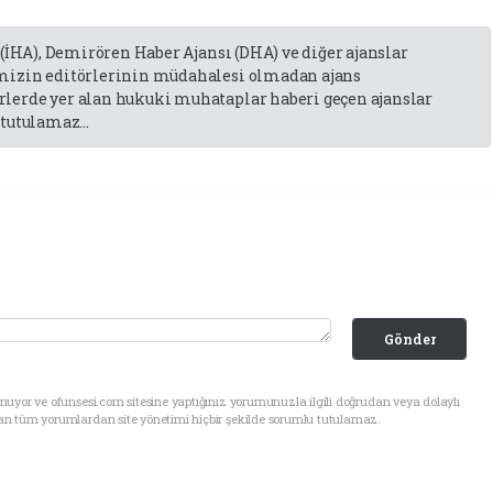
 (İHA), Demirören Haber Ajansı (DHA) ve diğer ajanslar
emizin editörlerinin müdahalesi olmadan ajans
lerde yer alan hukuki muhataplar haberi geçen ajanslar
tutulamaz...
Gönder
uyor ve ofunsesi.com sitesine yaptığınız yorumunuzla ilgili doğrudan veya dolaylı
an tüm yorumlardan site yönetimi hiçbir şekilde sorumlu tutulamaz.