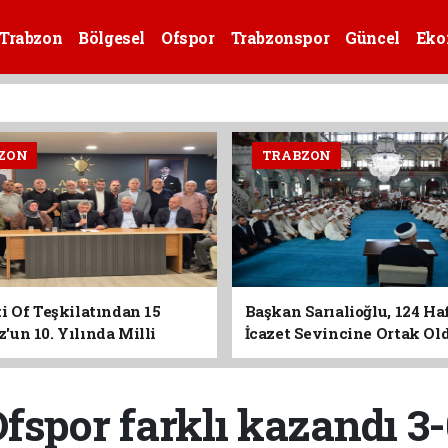
Trabzon
Bölgesel
Ofspor
Trabzonspor
Güncel
Eko
ZON
TRABZON
i Of Teşkilatından 15
Başkan Sarıalioğlu, 124 Ha
un 10. Yılında Milli
İcazet Sevincine Ortak Ol
Vurgusu
fspor farklı kazandı 3