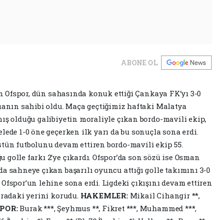
ABONE OL
ren Ofspor, dün sahasında konuk ettiği Çankaya FK’yı 3-0
puanın sahibi oldu. Maça geçtiğimiz haftaki Malatya
mış olduğu galibiyetin moraliyle çıkan bordo-mavili ekip,
lede 1-0 öne geçerken ilk yarı da bu sonuçla sona erdi.
tün futbolunu devam ettiren bordo-mavili ekip 55.
 golle farkı 2’ye çıkardı. Ofspor’da son sözü ise Osman
da sahneye çıkan başarılı oyuncu attığı golle takımını 3-0
Ofspor’un lehine sona erdi. Ligdeki çıkışını devam ettiren
ıradaki yerini korudu.
HAKEMLER:
Mikail Cihangir **,
POR:
Burak ***, Şeyhmus **, Fikret ***, Muhammed ***,