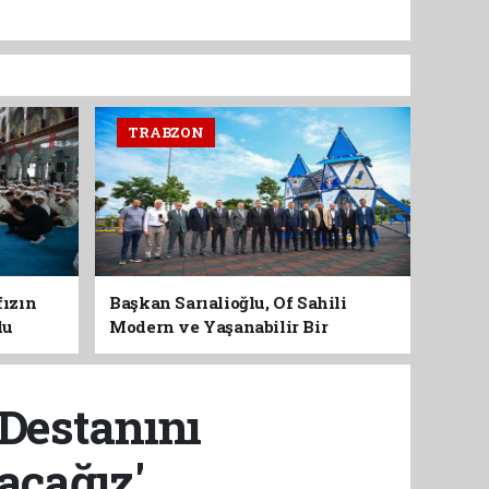
TRABZON
fızın
Başkan Sarıalioğlu, Of Sahili
du
Modern ve Yaşanabilir Bir
Kimliğe Kavuşuyor
 Destanını
cağız'