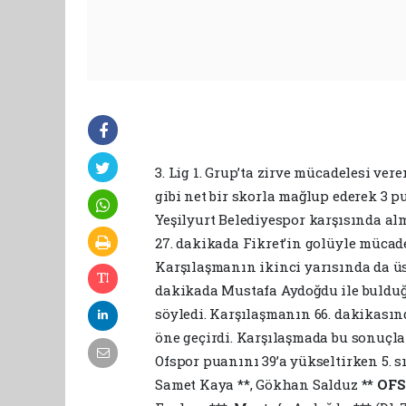
3. Lig 1. Grup’ta zirve mücadelesi ve
gibi net bir skorla mağlup ederek 3 
Yeşilyurt Belediyespor karşısında al
27. dakikada Fikret’in golüyle mücade
Karşılaşmanın ikinci yarısında da üs
dakikada Mustafa Aydoğdu ile bulduğu
söyledi. Karşılaşmanın 66. dakikasın
öne geçirdi. Karşılaşmada bu sonuçla 
Ofspor puanını 39’a yükseltirken 5. s
Samet Kaya **, Gökhan Salduz **
OFS