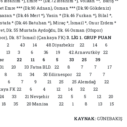
 İbrahim *), Emre ** (Dk.72 İbrahim *), Volkan **, Barış **
 Emre *** (Dk.90 Adnan), Osman *** (Dk.90 Gökdeniz)
azan * (Dk.46 Mert *), Yasin * (Dk.46 Furkan *), Bilal *,
ustafa * (Dk.46 Batuhan *), Miraç *, İsmail *, Onur Erdem *
ret, Dk. 55 Mustafa Aydoğdu, Dk. 66 Osman (Ofspor)
or), Dk. 87 İsmail (Çankaya FK)
3. LİG 1. GRUP PUAN
 6 2 43 14 48 Diyarbekir 22 14 6
22 13 3 6 36 19 42 Arnavutköy 22
spor 22 11 6 5 33 25 39
 20 33 Fatsa BLD. 22 8 7 7 17
 8 31 34 30 Edirnespor 22 7 7
lük 22 6 7 9 21 25 25 Alemdağ 22
aya FK 22 6 4 12 14 32 22
 24 33 21 Nevşehir 22 5 5 12 20
 12 18 35 20 Manisa 22 1 8 13 15
KAYNAK:
GÜNEBAKIŞ