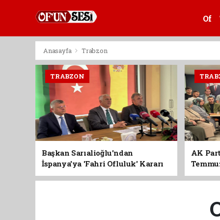
Of
Anasayfa
Trabzon
TRABZON
TRAB
Başkan Sarıalioğlu'ndan
AK Part
İspanya'ya 'Fahri Ofluluk' Kararı
Temmuz'
Birlik 
O