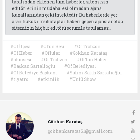
tarafından eklenen tüm haberler, sitemizin
editörlerinin müdahalesi olmadan ajans
kanallarından çekilmektedir. Bu haberlerde yer
alan hukuki muhataplar haberi geçen ajanslar olup
sitemizin hiç bir editörü sorumlu tutulamaz...
#Of İlçesi
#Of'un Sesi
#Of Trabzon
#Of Haber
#Oflular
#Gökhan Karataş
#ofunsesi
#Of Trabzon
#Of'tan Haber
#Başkan Sarıalioğlu
#Of Belediyesi
#Of Belediye Başkanı
#Salim Salih Sarıalioğlu
#tiyatro
#etkinlik
#Ünlü Show
Gökhan Karataş
gokhankaratas61@gmail.com