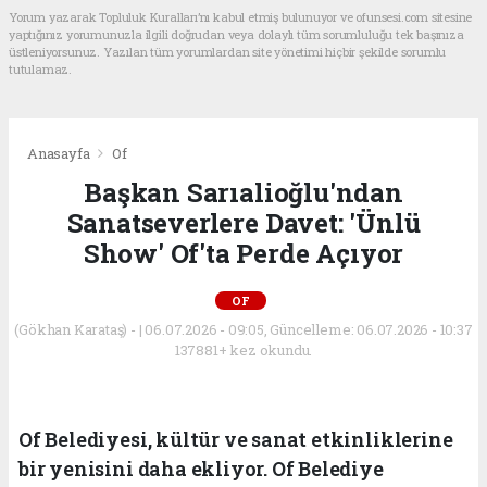
Yorum yazarak Topluluk Kuralları’nı kabul etmiş bulunuyor ve ofunsesi.com sitesine
yaptığınız yorumunuzla ilgili doğrudan veya dolaylı tüm sorumluluğu tek başınıza
üstleniyorsunuz. Yazılan tüm yorumlardan site yönetimi hiçbir şekilde sorumlu
tutulamaz.
Anasayfa
Of
Başkan Sarıalioğlu'ndan
Sanatseverlere Davet: 'Ünlü
Show' Of'ta Perde Açıyor
OF
(Gökhan Karataş) - | 06.07.2026 - 09:05, Güncelleme: 06.07.2026 - 10:37
137881+ kez okundu.
Of Belediyesi, kültür ve sanat etkinliklerine
bir yenisini daha ekliyor. Of Belediye