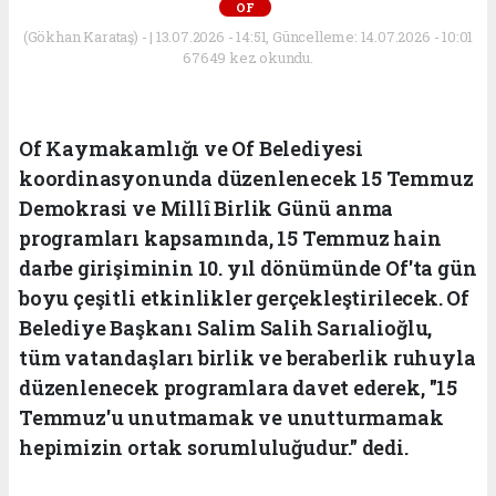
OF
(Gökhan Karataş) - | 13.07.2026 - 14:51, Güncelleme: 14.07.2026 - 10:01
67649 kez okundu.
Of Kaymakamlığı ve Of Belediyesi
koordinasyonunda düzenlenecek 15 Temmuz
Demokrasi ve Millî Birlik Günü anma
programları kapsamında, 15 Temmuz hain
darbe girişiminin 10. yıl dönümünde Of'ta gün
boyu çeşitli etkinlikler gerçekleştirilecek. Of
Belediye Başkanı Salim Salih Sarıalioğlu,
tüm vatandaşları birlik ve beraberlik ruhuyla
düzenlenecek programlara davet ederek, "15
Temmuz'u unutmamak ve unutturmamak
hepimizin ortak sorumluluğudur." dedi.