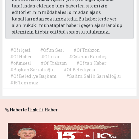
tarafından eklenen tüm haberler, sitemizin
editörlerinin müdahalesi olmadan ajans
kanallarından çekilmektedir. Bu haberlerde yer
alan hukuki muhataplar haberi geçen ajanslar olup
sitemizin hiç bir editörü sorumlu tutulamaz...
#Of İlçesi
#Of'un Sesi
#Of Trabzon
#Of Haber
#Oflular
#Gökhan Karataş
#ofunsesi
#Of Trabzon
#Of'tan Haber
#Başkan Sarıalioğlu
#Of Belediyesi
#Of Belediye Başkanı
#Salim Salih Sarıalioğlu
#15 Temmuz
Haberle İlişkili Haber