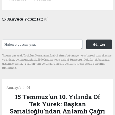
Okuyucu Yorumları
(0)
Gönder
Yorum yazarak Topluluk Kuralları’nı kabul etmiş bulunuyor ve ofunsesi.com sitesine
yaptığınız yorumunuzla ilgili doğrudan veya dolaylı tüm sorumluluğu tek başınıza
üstleniyorsunuz. Yazılan tüm yorumlardan site yönetimi hiçbir şekilde sorumlu
tutulamaz.
Anasayfa
Of
15 Temmuz'un 10. Yılında Of
Tek Yürek: Başkan
Sarıalioğlu'ndan Anlamlı Çağrı