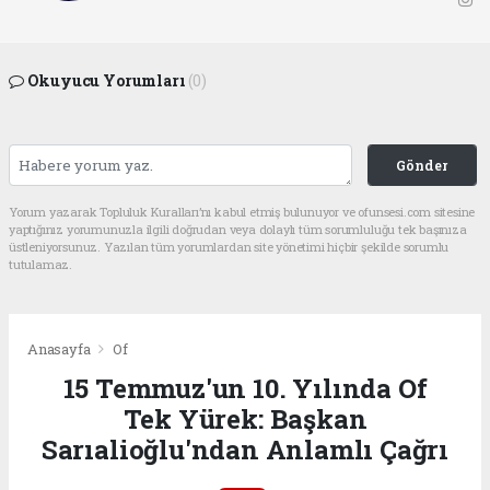
Okuyucu Yorumları
(0)
Gönder
Yorum yazarak Topluluk Kuralları’nı kabul etmiş bulunuyor ve ofunsesi.com sitesine
yaptığınız yorumunuzla ilgili doğrudan veya dolaylı tüm sorumluluğu tek başınıza
üstleniyorsunuz. Yazılan tüm yorumlardan site yönetimi hiçbir şekilde sorumlu
tutulamaz.
Anasayfa
Of
15 Temmuz'un 10. Yılında Of
Tek Yürek: Başkan
Sarıalioğlu'ndan Anlamlı Çağrı