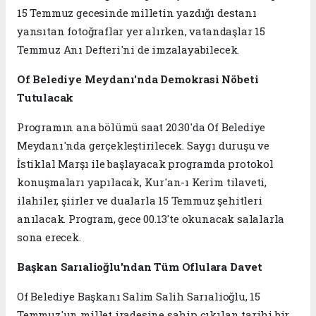
15 Temmuz gecesinde milletin yazdığı destanı
yansıtan fotoğraflar yer alırken, vatandaşlar 15
Temmuz Anı Defteri'ni de imzalayabilecek.
Of Belediye Meydanı'nda Demokrasi Nöbeti
Tutulacak
Programın ana bölümü saat 20.30'da Of Belediye
Meydanı'nda gerçekleştirilecek. Saygı duruşu ve
İstiklal Marşı ile başlayacak programda protokol
konuşmaları yapılacak, Kur'an-ı Kerim tilaveti,
ilahiler, şiirler ve dualarla 15 Temmuz şehitleri
anılacak. Program, gece 00.13'te okunacak salalarla
sona erecek.
Başkan Sarıalioğlu'ndan Tüm Oflulara Davet
Of Belediye Başkanı Salim Salih Sarıalioğlu, 15
Temmuz'un millet iradesine sahip çıkılan tarihi bir