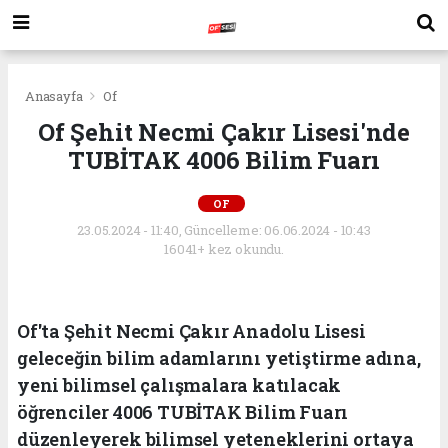
Anasayfa
Of
Of Şehit Necmi Çakır Lisesi'nde
TUBİTAK 4006 Bilim Fuarı
OF
23.05.2024 - 11:40, Güncelleme: 06.06.2024 - 10:43
16041+ kez okundu.
Of'ta Şehit Necmi Çakır Anadolu Lisesi
geleceğin bilim adamlarını yetiştirme adına,
yeni bilimsel çalışmalara katılacak
öğrenciler 4006 TUBİTAK Bilim Fuarı
düzenleyerek bilimsel yeteneklerini ortaya