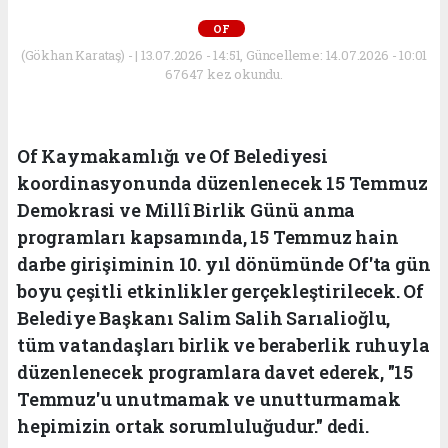
OF
(Gökhan Karataş) - | 13.07.2026 - 14:51, Güncelleme: 14.07.2026 - 10:01
67647 kez okundu.
Of Kaymakamlığı ve Of Belediyesi
koordinasyonunda düzenlenecek 15 Temmuz
Demokrasi ve Millî Birlik Günü anma
programları kapsamında, 15 Temmuz hain
darbe girişiminin 10. yıl dönümünde Of'ta gün
boyu çeşitli etkinlikler gerçekleştirilecek. Of
Belediye Başkanı Salim Salih Sarıalioğlu,
tüm vatandaşları birlik ve beraberlik ruhuyla
düzenlenecek programlara davet ederek, "15
Temmuz'u unutmamak ve unutturmamak
hepimizin ortak sorumluluğudur." dedi.