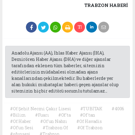
TRABZON HABERİ
Anadolu Ajansı (AA), İhlas Haber Ajansı (İHA),
Demirören Haber Ajansı (DHA) ve diğer ajanslar
tarafından eklenen tüm haberler, sitemizin
editörlerinin müdahalesi olmadan ajans
kanallarından çekilmektedir. Bu haberlerde yer
alan hukuki muhataplar haberi geçen ajanslar olup
sitemizin hiç bir editörü sorumlu tutulamaz...
#Of Şehit Necmi Çakır Lisesi
#TUBİTAK
#4006
#Bilim
#Fuarı
#Of'ta
#Of'tan
#Of Haber
#Of'un Nabzı
#Of Havadis
#Of'un Sesi
#Trabzon Of
#Of Trabzon
#ofunsesi
#Trabzon