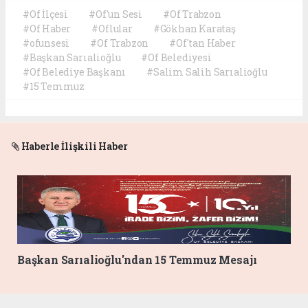
#Of İlçesi
#Of'un Sesi
#Of Trabzon
#Of Haber
#Oflular
#Gökhan Karataş
#ofunsesi
#Of Trabzon
#Of'tan Haber
#Başkan Sarıalioğlu
#Of Belediyesi
#Of Belediye Başkanı
#Salim Salih Sarıalioğlu
#15 Temmuz
Haberle İlişkili Haber
Başkan Sarıalioğlu'ndan 15 Temmuz Mesajı