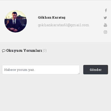
Gökhan Karataş
gokhankaratas61@gmail.com
Okuyucu Yorumları
(0)
Gönder
Yorum yazarak Topluluk Kuralları’nı kabul etmiş bulunuyor ve ofunsesi.com sitesine
yaptığınız yorumunuzla ilgili doğrudan veya dolaylı tüm sorumluluğu tek başınıza
üstleniyorsunuz. Yazılan tüm yorumlardan site yönetimi hiçbir şekilde sorumlu
tutulamaz.