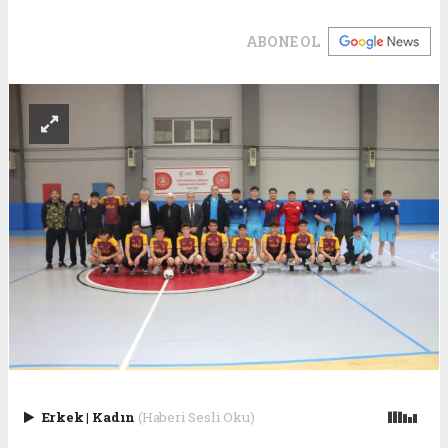
ABONE OL
Erkek
|
Kadın
(Haberi Sesli Oku)