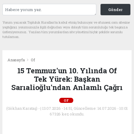
Gönder
Yorum yazarak Topluluk Kuralları’nı kabul etmiş bulunuyor ve ofunsesi.com sitesine
yaptığınız yorumunuzla ilgili doğrudan veya dolaylı tüm sorumluluğu tek başınıza
üstleniyorsunuz. Yazılan tüm yorumlardan site yönetimi hiçbir şekilde sorumlu
tutulamaz.
Anasayfa
Of
15 Temmuz'un 10. Yılında Of
Tek Yürek: Başkan
Sarıalioğlu'ndan Anlamlı Çağrı
OF
(Gökhan Karataş) - | 13.07.2026 - 14:51, Güncelleme: 14.07.2026 - 10:01
67326 kez okundu.