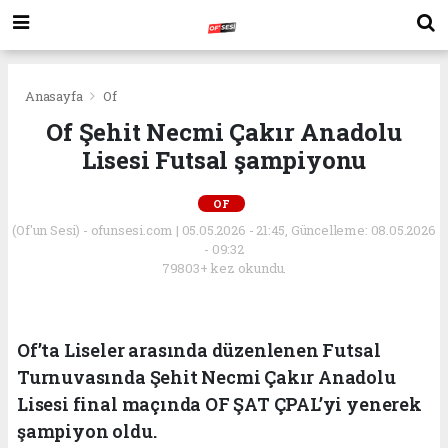
Anasayfa
Of
Of Şehit Necmi Çakır Anadolu
Lisesi Futsal şampiyonu
OF
(Of'un Sesi) - ofunsesi.com | 05.05.2026 - 21:45, Güncelleme: 08.05.2026
- 09:32
79803+ kez okundu.
Of’ta Liseler arasında düzenlenen Futsal
Turnuvasında Şehit Necmi Çakır Anadolu
Lisesi final maçında OF ŞAT ÇPAL’yi yenerek
şampiyon oldu.