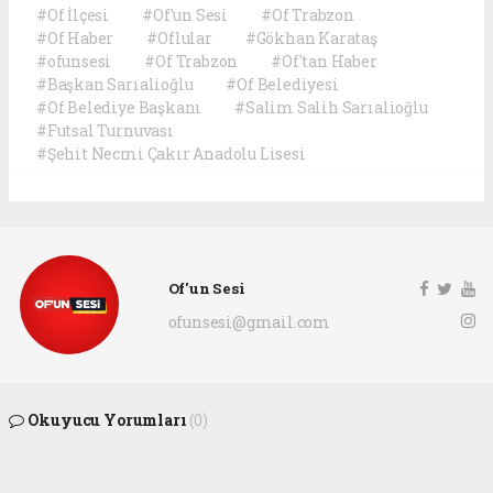
#Of İlçesi
#Of'un Sesi
#Of Trabzon
#Of Haber
#Oflular
#Gökhan Karataş
#ofunsesi
#Of Trabzon
#Of'tan Haber
#Başkan Sarıalioğlu
#Of Belediyesi
#Of Belediye Başkanı
#Salim Salih Sarıalioğlu
#Futsal Turnuvası
#Şehit Necmi Çakır Anadolu Lisesi
Of'un Sesi
ofunsesi@gmail.com
Okuyucu Yorumları
(0)