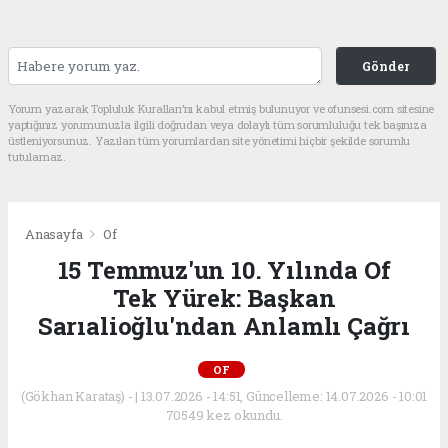
Gönder
Yorum yazarak Topluluk Kuralları’nı kabul etmiş bulunuyor ve ofunsesi.com sitesine
yaptığınız yorumunuzla ilgili doğrudan veya dolaylı tüm sorumluluğu tek başınıza
üstleniyorsunuz. Yazılan tüm yorumlardan site yönetimi hiçbir şekilde sorumlu
tutulamaz.
Anasayfa
Of
15 Temmuz'un 10. Yılında Of
Tek Yürek: Başkan
Sarıalioğlu'ndan Anlamlı Çağrı
OF
(Gökhan Karataş) - | 13.07.2026 - 14:51, Güncelleme: 14.07.2026 - 10:01
70549 kez okundu.