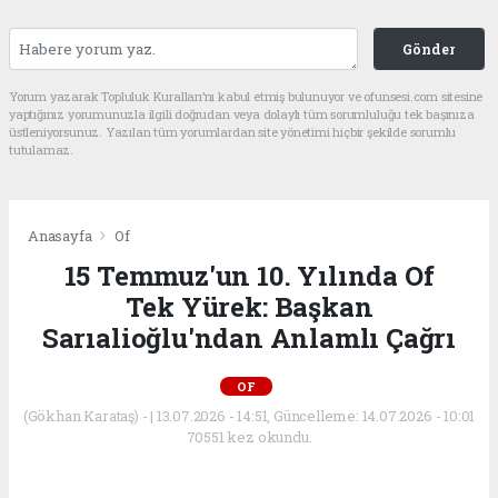
Gönder
Yorum yazarak Topluluk Kuralları’nı kabul etmiş bulunuyor ve ofunsesi.com sitesine
yaptığınız yorumunuzla ilgili doğrudan veya dolaylı tüm sorumluluğu tek başınıza
üstleniyorsunuz. Yazılan tüm yorumlardan site yönetimi hiçbir şekilde sorumlu
tutulamaz.
Anasayfa
Of
15 Temmuz'un 10. Yılında Of
Tek Yürek: Başkan
Sarıalioğlu'ndan Anlamlı Çağrı
OF
(Gökhan Karataş) - | 13.07.2026 - 14:51, Güncelleme: 14.07.2026 - 10:01
70551 kez okundu.