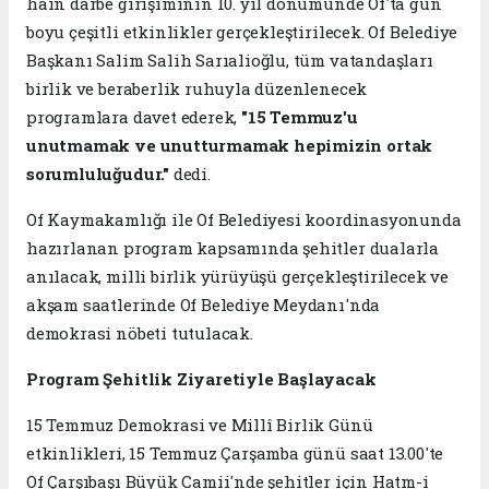
hain darbe girişiminin 10. yıl dönümünde Of'ta gün
boyu çeşitli etkinlikler gerçekleştirilecek. Of Belediye
Başkanı Salim Salih Sarıalioğlu, tüm vatandaşları
birlik ve beraberlik ruhuyla düzenlenecek
programlara davet ederek,
"15 Temmuz'u
unutmamak ve unutturmamak hepimizin ortak
sorumluluğudur."
dedi.
Of Kaymakamlığı ile Of Belediyesi koordinasyonunda
hazırlanan program kapsamında şehitler dualarla
anılacak, milli birlik yürüyüşü gerçekleştirilecek ve
akşam saatlerinde Of Belediye Meydanı'nda
demokrasi nöbeti tutulacak.
Program Şehitlik Ziyaretiyle Başlayacak
15 Temmuz Demokrasi ve Millî Birlik Günü
etkinlikleri, 15 Temmuz Çarşamba günü saat 13.00'te
Of Çarşıbaşı Büyük Camii'nde şehitler için Hatm-i