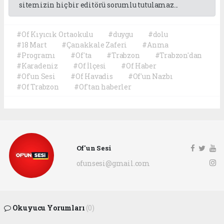
sitemizin hiç bir editörü sorumlu tutulamaz...
#Of Kıyıcık Ortaokulu
#duygu
#dolu
#18 Mart
#Çanakkale Zaferi
#Anma
#Programı
#Of'ta
#Trabzon
#Trabzon'dan
#Karadeniz
#Of İlçesi
#Of Haber
#Of'un Sesi
#Of Havadis
#Of'un Nazbı
#Of Trabzon
#Of'tan haberler
Of'un Sesi
ofunsesi@gmail.com
Okuyucu Yorumları
(0)