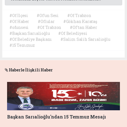
#Of İlçesi
#Of'un Sesi
#Of Trabzon
#Of Haber
#Oflular
#Gökhan Karataş
#ofunsesi
#Of Trabzon
#Of'tan Haber
#Başkan Sarıalioğlu
#Of Belediyesi
#Of Belediye Başkanı
#Salim Salih Sarıalioğlu
#15 Temmuz
Haberle İlişkili Haber
Başkan Sarıalioğlu'ndan 15 Temmuz Mesajı