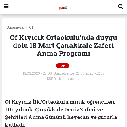
Anasayfa
Of
Of Kıyıcık Ortaokulu'nda duygu
dolu 18 Mart Çanakkale Zaferi
Anma Programı
OF
19.03.2025 - 23:05, Güncelleme: 25.03.2025 - 12:55
13618+ kez okundu.
Of Kıyıcık İlk/Ortaokulu minik öğrencileri
110. yılında Çanakkale Deniz Zaferi ve
Şehitleri Anma Gününü heyecan ve gururla
kutladı.