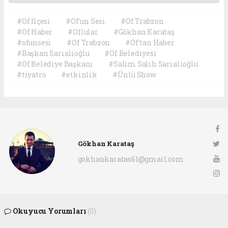
#Of İlçesi
#Of'un Sesi
#Of Trabzon
#Of Haber
#Oflular
#Gökhan Karataş
#ofunsesi
#Of Trabzon
#Of'tan Haber
#Başkan Sarıalioğlu
#Of Belediyesi
#Of Belediye Başkanı
#Salim Salih Sarıalioğlu
#tiyatro
#etkinlik
#Ünlü Show
Gökhan Karataş
gokhankaratas61@gmail.com
Okuyucu Yorumları
(0)