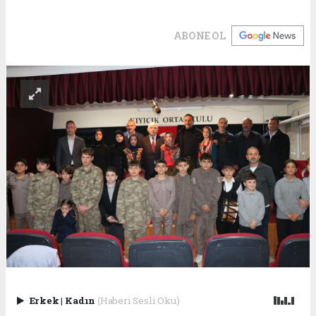
ABONE OL
Erkek
|
Kadın
(Haberi Sesli Oku)