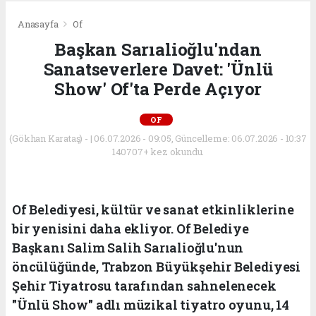
Anasayfa
Of
Başkan Sarıalioğlu'ndan
Sanatseverlere Davet: 'Ünlü
Show' Of'ta Perde Açıyor
OF
(Gökhan Karataş) - | 06.07.2026 - 09:05, Güncelleme: 06.07.2026 - 10:37
140707+ kez okundu.
Of Belediyesi, kültür ve sanat etkinliklerine
bir yenisini daha ekliyor. Of Belediye
Başkanı Salim Salih Sarıalioğlu'nun
öncülüğünde, Trabzon Büyükşehir Belediyesi
Şehir Tiyatrosu tarafından sahnelenecek
"Ünlü Show" adlı müzikal tiyatro oyunu, 14