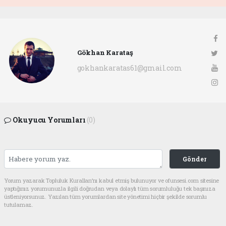
Gökhan Karataş
gokhankaratas61@gmail.com
Okuyucu Yorumları
(0)
Gönder
Yorum yazarak Topluluk Kuralları’nı kabul etmiş bulunuyor ve ofunsesi.com sitesine
yaptığınız yorumunuzla ilgili doğrudan veya dolaylı tüm sorumluluğu tek başınıza
üstleniyorsunuz. Yazılan tüm yorumlardan site yönetimi hiçbir şekilde sorumlu
tutulamaz.