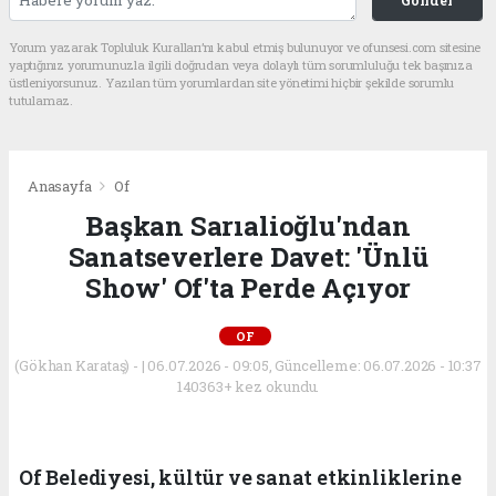
Gönder
Yorum yazarak Topluluk Kuralları’nı kabul etmiş bulunuyor ve ofunsesi.com sitesine
yaptığınız yorumunuzla ilgili doğrudan veya dolaylı tüm sorumluluğu tek başınıza
üstleniyorsunuz. Yazılan tüm yorumlardan site yönetimi hiçbir şekilde sorumlu
tutulamaz.
Anasayfa
Of
Başkan Sarıalioğlu'ndan
Sanatseverlere Davet: 'Ünlü
Show' Of'ta Perde Açıyor
OF
(Gökhan Karataş) - | 06.07.2026 - 09:05, Güncelleme: 06.07.2026 - 10:37
140363+ kez okundu.
Of Belediyesi, kültür ve sanat etkinliklerine