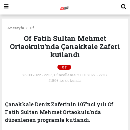
Anasayfa
Of
Of Fatih Sultan Mehmet
Ortaokulu'nda Çanakkale Zaferi
kutlandı
OF
26.03.2022 - 22:35, Güncelleme: 27.03.2022 - 22:37
5186+ kez okundu.
Çanakkale Deniz Zaferinin 107’nci yılı Of
Fatih Sultan Mehmet Ortaokulu’nda
düzenlenen programla kutlandı.