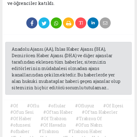
ve öğrenciler katıldı.
Anadolu Ajansı (AA), İhlas Haber Ajansı (İHA),
Demirören Haber Ajansı (DHA) ve diğer ajanslar
tarafından eklenen tüm haberler, sitemizin
editörlerinin müdahalesi olmadan ajans
kanallarından çekilmektedir. Bu haberlerde yer
alan hukuki muhataplar haberi geçen ajanslar olup
sitemizin hiç bir editörü sorumlu tutulamaz...
#Of
#Oflu
#oflular
#Ofluyuz
#Of İlçesi
#Of'un Sesi
#Of'tan Haber
#Of'tan Haberler
#Of Haber
#Of Trabzon
#Trabzon Of
#ofunsesi
#Of Havadis
#Of'un Nabzı
#ofhaber
#Trabzon
#Trabzon Haber