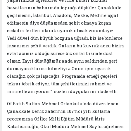
yaşlarınızda öğrenciler ve nice kınalı kuzular
hayatlarının baharında toprağa düştüler. Çanakkale
geçilmesin, İstanbul, Anadolu, Mekke, Medine işgal
edilmesin diye düşünmeden şehit olmaya koşan
ecdadın fertleri olarak uyanık olmak zorundayız.
Yedi düvel dün büyük bozguna uğradı, biz ise binlerce
insanımız şehit verdik. Onların bu kuyruk acısı bizim
evlat acımız olduğu sürece biz onlar bizimle dost
olmaz. Zayıf düştüğümüz anda aynı saldırıdan geri
durmayacaklarını bilmeliyiz. Onun için uyanık
olacağız, çok çalışacağız. Programda emeği geçeleri
tekrar tebrik ediyor, tüm şehitlerimizi rahmet ve
minnetle anıyorum." sözleri duygularını ifade etti.
Of Fatih Sultan Mehmet Ortaokulu'nda düzenlenen
Çanakkale Deniz Zaferinin 107'nci yılı kutlama
programına Of İlçe Milli Eğitim Müdürü İdris
Kabahsanoğlu, Okul Müdürü Mehmet Soylu, öğretmen