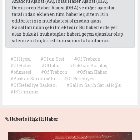
Anadolu Ajansı (AA), İhlas Haber Ajansı (İHA),
Demirören Haber Ajansı (DHA) ve diğer ajanslar
tarafından eklenen tüm haberler, sitemizin
editörlerinin müdahalesi olmadan ajans
kanallarından çekilmektedir. Bu haberlerde yer
alan hukuki muhataplar haberi geçen ajanslar olup
sitemizin hiç bir editörü sorumlu tutulamaz...
#Of İlçesi
#Of'un Sesi
#Of Trabzon
#Of Haber
#Oflular
#Gökhan Karataş
#ofunsesi
#Of Trabzon
#Of'tan Haber
#Başkan Sarıalioğlu
#Of Belediyesi
#Of Belediye Başkanı
#Salim Salih Sarıalioğlu
#15 Temmuz
Haberle İlişkili Haber