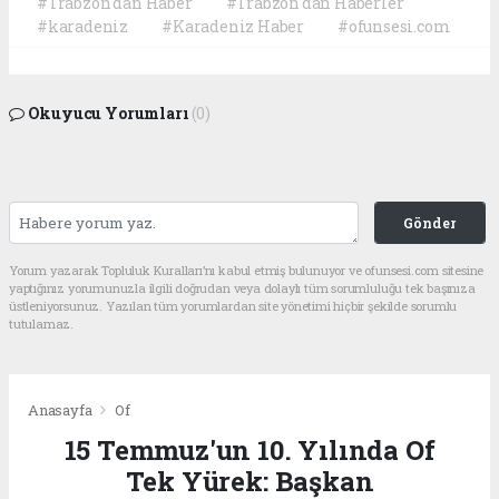
#Trabzon'dan Haber
#Trabzon'dan Haberler
#karadeniz
#Karadeniz Haber
#ofunsesi.com
Okuyucu Yorumları
(0)
Gönder
Yorum yazarak Topluluk Kuralları’nı kabul etmiş bulunuyor ve ofunsesi.com sitesine
yaptığınız yorumunuzla ilgili doğrudan veya dolaylı tüm sorumluluğu tek başınıza
üstleniyorsunuz. Yazılan tüm yorumlardan site yönetimi hiçbir şekilde sorumlu
tutulamaz.
Anasayfa
Of
15 Temmuz'un 10. Yılında Of
Tek Yürek: Başkan