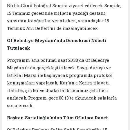
Birlik Günü Fotoğraf Sergisi ziyaret edilecek. Sergide,
15 Temmuz gecesinde milletin yazdığı destanı
yansıtan fotoğraflar yer alırken, vatandaşlar 15
Temmuz Anı Defteri'ni de imzalayabilecek.
Of Belediye Meydanı'nda Demokrasi Nöbeti
Tutulacak
Programın ana bölümü saat 20.30'da Of Belediye
Meydanı'nda gerçekleştirilecek. Saygı duruşu ve
İstiklal Marşı ile başlayacak programda protokol
konuşmaları yapılacak, Kur'an-ı Kerim tilaveti,
ilahiler, şiirler ve dualarla 15 Temmuz şehitleri
anılacak. Program, gece 00.13'te okunacak salalarla
sona erecek.
Başkan Sarıalioğlu'ndan Tüm Oflulara Davet
Of Belediye Başkanı Salim Salih Sarıalioğlu, 15