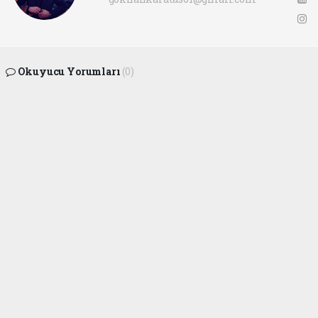
Okuyucu Yorumları
(0)
Gönder
Yorum yazarak Topluluk Kuralları’nı kabul etmiş bulunuyor ve ofunsesi.com sitesine
yaptığınız yorumunuzla ilgili doğrudan veya dolaylı tüm sorumluluğu tek başınıza
üstleniyorsunuz. Yazılan tüm yorumlardan site yönetimi hiçbir şekilde sorumlu
tutulamaz.
haber paketi
haber scripti
haber yazılımı
Tüm hakları saklı tutulmaktadır.Copyright 2026©
Haber Yazılımı:
Web Aksiyon ®