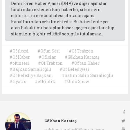
Demirören Haber Ajansı (DHA) ve diğer ajanslar
tarafından eklenen tüm haberler, sitemizin
editörlerinin müdahalesi olmadan ajans
kanallarından çekilmektedir. Bu haberlerde yer
alan hukuki muhataplar haberi geçen ajanslar olup
sitemizin hiç bir editörü sorumlu tutulamaz...
#Of İlçesi
#Of'un Sesi
#Of Trabzon
#Of Haber
#Oflular
#Gökhan Karataş
#ofunsesi
#Of Trabzon
#Of'tan Haber
#Başkan Sarıalioğlu
#Of Belediyesi
#Of Belediye Başkanı
#Salim Salih Sarıalioğlu
#tiyatro
#etkinlik
#Ünlü Show
Gökhan Karataş
gokhankaratas61@gmail.com