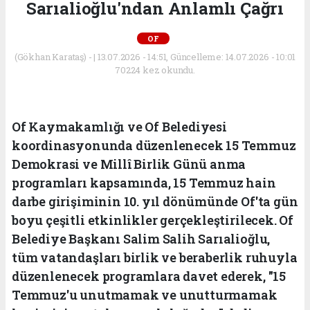
Sarıalioğlu'ndan Anlamlı Çağrı
OF
(Gökhan Karataş) - | 13.07.2026 - 14:51, Güncelleme: 14.07.2026 - 10:01
70224 kez okundu.
Of Kaymakamlığı ve Of Belediyesi
koordinasyonunda düzenlenecek 15 Temmuz
Demokrasi ve Millî Birlik Günü anma
programları kapsamında, 15 Temmuz hain
darbe girişiminin 10. yıl dönümünde Of'ta gün
boyu çeşitli etkinlikler gerçekleştirilecek. Of
Belediye Başkanı Salim Salih Sarıalioğlu,
tüm vatandaşları birlik ve beraberlik ruhuyla
düzenlenecek programlara davet ederek, "15
Temmuz'u unutmamak ve unutturmamak