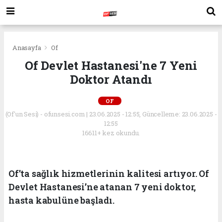
Anasayfa
Of
Of Devlet Hastanesi'ne 7 Yeni
Doktor Atandı
OF
(Of'un Sesi) - ofunsesi.com | 23.06.2025 - 12:55, Güncelleme: 23.06.2025 -
12:55
16611+ kez okundu.
Of'ta sağlık hizmetlerinin kalitesi artıyor. Of
Devlet Hastanesi’ne atanan 7 yeni doktor,
hasta kabulüne başladı.