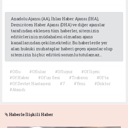
Anadolu Ajansı (AA), İhlas Haber Ajansı (İHA),
Demirören Haber Ajansı (DHA) ve diğer ajanslar
tarafından eklenen tüm haberler, sitemizin
editörlerinin müdahalesi olmadan ajans
kanallarından çekilmektedir. Bu haberlerde yer
alan hukuki muhataplar haberi geçen ajanslar olup
sitemizin hiç bir editörü sorumlu tutulamaz...
#Oflu
#Oflular
#Ofluyuz
#Of İlçesi
#Of Haber
#Of'un Sesi
#Trabzon
#Of'ta
#Of Devlet Hastanesi
#7
#Yeni
#Doktor
#Atandı
Haberle İlişkili Haber