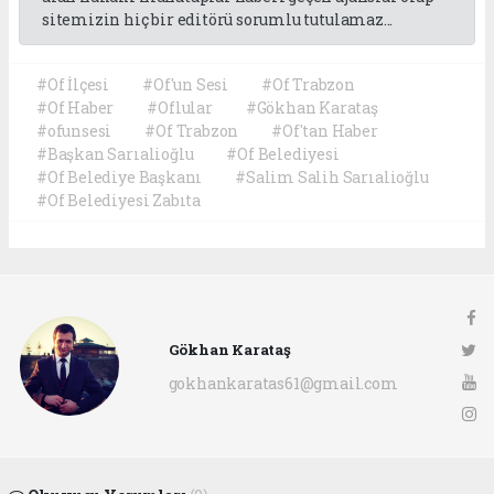
sitemizin hiç bir editörü sorumlu tutulamaz...
#Of İlçesi
#Of'un Sesi
#Of Trabzon
#Of Haber
#Oflular
#Gökhan Karataş
#ofunsesi
#Of Trabzon
#Of'tan Haber
#Başkan Sarıalioğlu
#Of Belediyesi
#Of Belediye Başkanı
#Salim Salih Sarıalioğlu
#Of Belediyesi Zabıta
Gökhan Karataş
gokhankaratas61@gmail.com