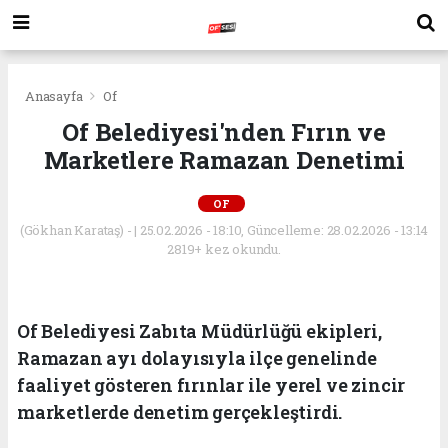
Anasayfa
Of
Of Belediyesi'nden Fırın ve
Marketlere Ramazan Denetimi
OF
(Gökhan Karataş) - | 25.02.2026 - 18:10, Güncelleme: 28.02.2026 - 13:14
2819+ kez okundu.
Of Belediyesi Zabıta Müdürlüğü ekipleri,
Ramazan ayı dolayısıyla ilçe genelinde
faaliyet gösteren fırınlar ile yerel ve zincir
marketlerde denetim gerçekleştirdi.