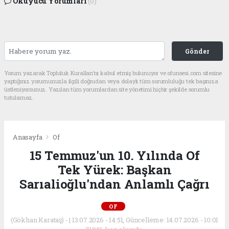
Okuyucu Yorumları
(0)
Gönder
Yorum yazarak Topluluk Kuralları’nı kabul etmiş bulunuyor ve ofunsesi.com sitesine
yaptığınız yorumunuzla ilgili doğrudan veya dolaylı tüm sorumluluğu tek başınıza
üstleniyorsunuz. Yazılan tüm yorumlardan site yönetimi hiçbir şekilde sorumlu
tutulamaz.
Anasayfa
Of
15 Temmuz'un 10. Yılında Of
Tek Yürek: Başkan
Sarıalioğlu'ndan Anlamlı Çağrı
OF
(Gökhan Karataş) - | 13.07.2026 - 14:51, Güncelleme: 14.07.2026 - 10:01