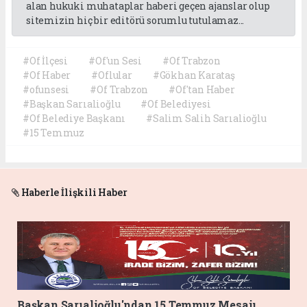
alan hukuki muhataplar haberi geçen ajanslar olup
sitemizin hiç bir editörü sorumlu tutulamaz...
#Of İlçesi
#Of'un Sesi
#Of Trabzon
#Of Haber
#Oflular
#Gökhan Karataş
#ofunsesi
#Of Trabzon
#Of'tan Haber
#Başkan Sarıalioğlu
#Of Belediyesi
#Of Belediye Başkanı
#Salim Salih Sarıalioğlu
#15 Temmuz
Haberle İlişkili Haber
Başkan Sarıalioğlu'ndan 15 Temmuz Mesajı