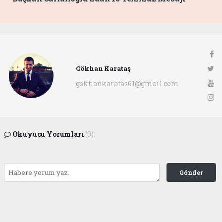
Gökhan Karataş
gokhankaratas61@gmail.com
Okuyucu Yorumları
(0)
Gönder
Yorum yazarak Topluluk Kuralları’nı kabul etmiş bulunuyor ve ofunsesi.com sitesine
yaptığınız yorumunuzla ilgili doğrudan veya dolaylı tüm sorumluluğu tek başınıza
üstleniyorsunuz. Yazılan tüm yorumlardan site yönetimi hiçbir şekilde sorumlu
tutulamaz.