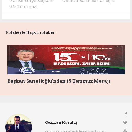
#Of Belediye Başkanı
#Salim Salih Sarıalioğlu
#15 Temmuz
Haberle İlişkili Haber
Başkan Sarıalioğlu'ndan 15 Temmuz Mesajı
Gökhan Karataş
gokhankaratas61@gmail.com