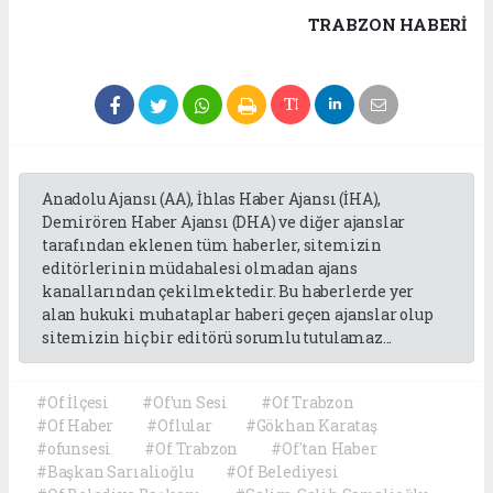
TRABZON HABERİ
Anadolu Ajansı (AA), İhlas Haber Ajansı (İHA),
Demirören Haber Ajansı (DHA) ve diğer ajanslar
tarafından eklenen tüm haberler, sitemizin
editörlerinin müdahalesi olmadan ajans
kanallarından çekilmektedir. Bu haberlerde yer
alan hukuki muhataplar haberi geçen ajanslar olup
sitemizin hiç bir editörü sorumlu tutulamaz...
#Of İlçesi
#Of'un Sesi
#Of Trabzon
#Of Haber
#Oflular
#Gökhan Karataş
#ofunsesi
#Of Trabzon
#Of'tan Haber
#Başkan Sarıalioğlu
#Of Belediyesi