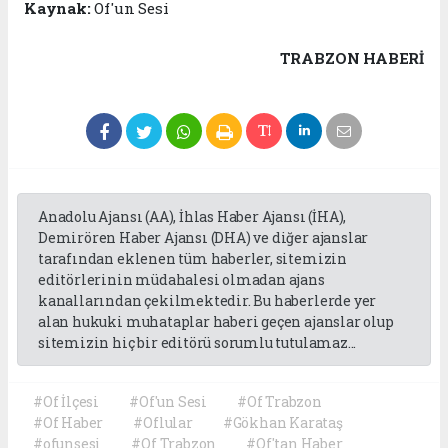
Kaynak:
Of'un Sesi
TRABZON HABERİ
Anadolu Ajansı (AA), İhlas Haber Ajansı (İHA),
Demirören Haber Ajansı (DHA) ve diğer ajanslar
tarafından eklenen tüm haberler, sitemizin
editörlerinin müdahalesi olmadan ajans
kanallarından çekilmektedir. Bu haberlerde yer
alan hukuki muhataplar haberi geçen ajanslar olup
sitemizin hiç bir editörü sorumlu tutulamaz...
#Of İlçesi
#Of'un Sesi
#Of Trabzon
#Of Haber
#Oflular
#Gökhan Karataş
#ofunsesi
#Of Trabzon
#Of'tan Haber