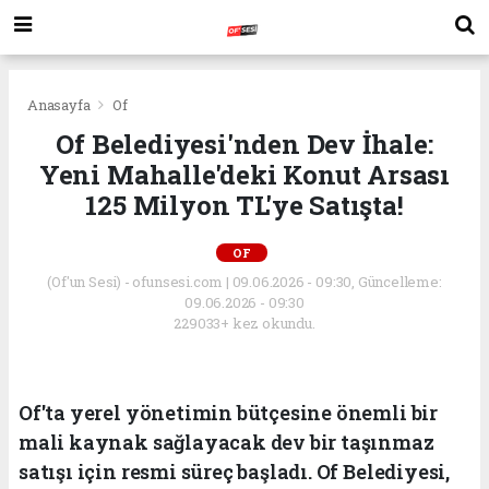
Anasayfa
Of
Of Belediyesi'nden Dev İhale:
Yeni Mahalle'deki Konut Arsası
125 Milyon TL'ye Satışta!
OF
(Of'un Sesi) - ofunsesi.com | 09.06.2026 - 09:30, Güncelleme:
09.06.2026 - 09:30
229033+ kez okundu.
Of'ta yerel yönetimin bütçesine önemli bir
mali kaynak sağlayacak dev bir taşınmaz
satışı için resmi süreç başladı. Of Belediyesi,