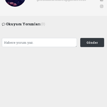
Okuyucu Yorumları
(0)
Gönder
Yorum yazarak Topluluk Kuralları’nı kabul etmiş bulunuyor ve ofunsesi.com sitesine
yaptığınız yorumunuzla ilgili doğrudan veya dolaylı tüm sorumluluğu tek başınıza
üstleniyorsunuz. Yazılan tüm yorumlardan site yönetimi hiçbir şekilde sorumlu
tutulamaz.
haber paketi
haber scripti
haber yazılımı
Tüm hakları saklı tutulmaktadır.Copyright 2026©
Haber Yazılımı:
Web Aksiyon ®