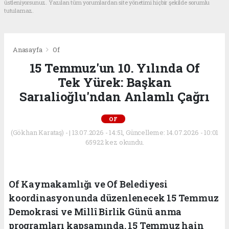
üstleniyorsunuz. Yazılan tüm yorumlardan site yönetimi hiçbir şekilde sorumlu
tutulamaz.
Anasayfa
Of
15 Temmuz'un 10. Yılında Of
Tek Yürek: Başkan
Sarıalioğlu'ndan Anlamlı Çağrı
OF
(Gökhan Karataş) - | 13.07.2026 - 14:51, Güncelleme: 14.07.2026 - 10:01
65922 kez okundu.
Of Kaymakamlığı ve Of Belediyesi
koordinasyonunda düzenlenecek 15 Temmuz
Demokrasi ve Millî Birlik Günü anma
programları kapsamında, 15 Temmuz hain