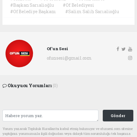
#Başkan Sarıalioğlu
#Of Belediyesi
#Of Belediye Başkanı
#Salim Salih Sarıalioğlu
Of'un Sesi
ofunsesi@gmail.com
Okuyucu Yorumları
(0)
Gönder
Yorum yazarak Topluluk Kuralları’nı kabul etmiş bulunuyor ve ofunsesi.com sitesine
yaptığınız yorumunuzla ilgili doğrudan veya dolaylı tüm sorumluluğu tek başınıza