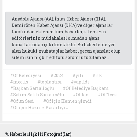
Anadolu Ajansı (AA), İhlas Haber Ajansı (İHA),
Demirören Haber Ajansı (DHA) ve diğer ajanslar
tarafından eklenen tüm haberler, sitemizin
editörlerinin müdahalesi olmadan ajans
kanallarından çekilmektedir. Bu haberlerde yer
alan hukuki muhataplar haberi geçen ajanslar olup
sitemizin hiç bir editörü sorumlu tutulamaz...
#Of Belediyesi
#2024
#yılı
#ilk
#meclis
#toplantısı
#yapıldı
#Başkan Sarıalioğlu
#Of Belediye Başkanı
#Salim Salih Sarıalioğlu
#Of'tan
#Of İlçesi
#Of'un Sesi
#Of için Hemen Şimdi
#Of için Hazırız Kararlıyız
Haberle İlişkili Fotoğraf(lar)