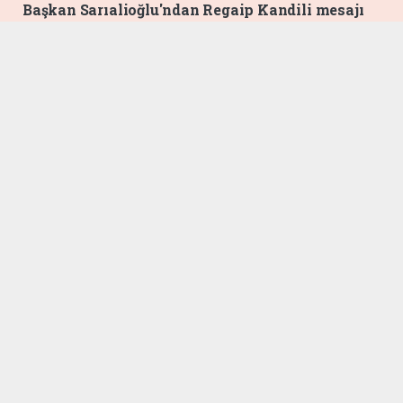
Başkan Sarıalioğlu'ndan Regaip Kandili mesajı
Okuyucu Yorumları
(0)
Gönder
Yorum yazarak Topluluk Kuralları’nı kabul etmiş bulunuyor ve ofunsesi.com sitesine
yaptığınız yorumunuzla ilgili doğrudan veya dolaylı tüm sorumluluğu tek başınıza
üstleniyorsunuz. Yazılan tüm yorumlardan site yönetimi hiçbir şekilde sorumlu
tutulamaz.
Anasayfa
Of
15 Temmuz'un 10. Yılında Of
Tek Yürek: Başkan