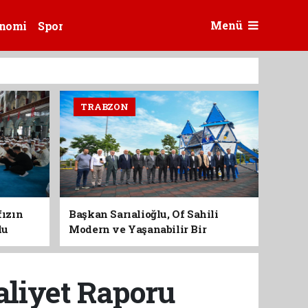
Menü
nomi
Spor
TRABZON
fızın
Başkan Sarıalioğlu, Of Sahili
du
Modern ve Yaşanabilir Bir
Kimliğe Kavuşuyor
aaliyet Raporu