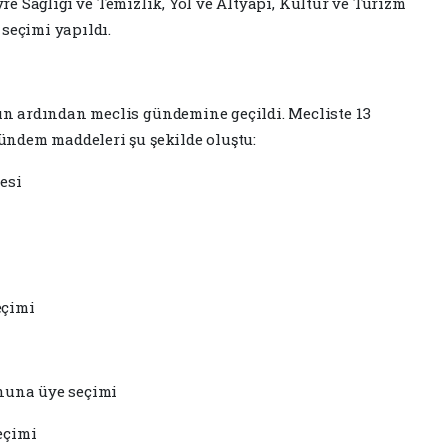
evre Sağlığı ve Temizlik, Yol ve Altyapı, Kültür ve Turizm
seçimi yapıldı.
 ardından meclis gündemine geçildi. Mecliste 13
ndem maddeleri şu şekilde oluştu:
esi
eçimi
onuna üye seçimi
eçimi