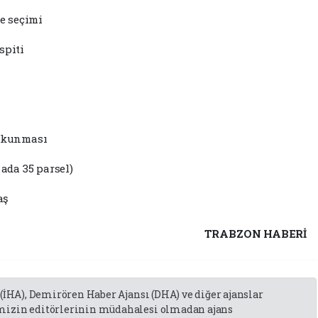
e seçimi
spiti
okunması
 ada 35 parsel)
aş
TRABZON HABERİ
 (İHA), Demirören Haber Ajansı (DHA) ve diğer ajanslar
emizin editörlerinin müdahalesi olmadan ajans