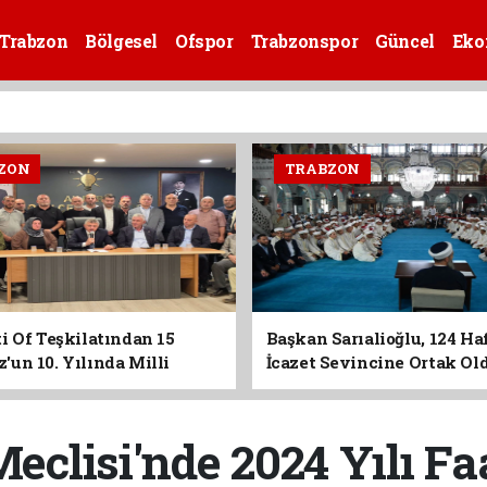
Trabzon
Bölgesel
Ofspor
Trabzonspor
Güncel
Eko
ZON
TRABZON
i Of Teşkilatından 15
Başkan Sarıalioğlu, 124 Ha
un 10. Yılında Milli
İcazet Sevincine Ortak Ol
Vurgusu
eclisi'nde 2024 Yılı F