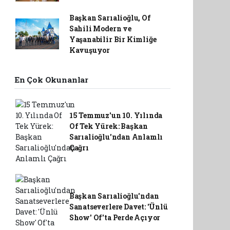
Başkan Sarıalioğlu, Of
Sahili Modern ve
Yaşanabilir Bir Kimliğe
Kavuşuyor
En Çok Okunanlar
15 Temmuz'un 10. Yılında
Of Tek Yürek: Başkan
Sarıalioğlu'ndan Anlamlı
Çağrı
Başkan Sarıalioğlu'ndan
Sanatseverlere Davet: 'Ünlü
Show' Of'ta Perde Açıyor