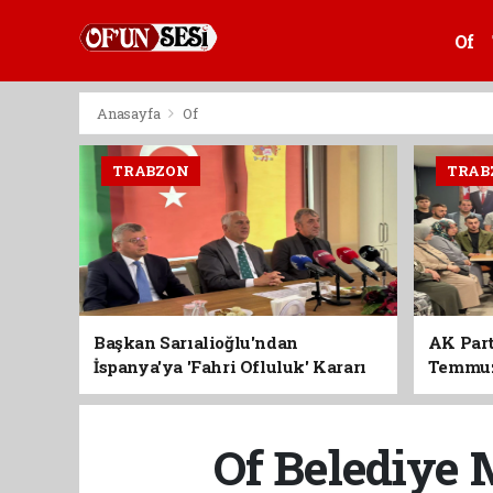
Of
Anasayfa
Of
TRABZON
TRAB
Başkan Sarıalioğlu'ndan
AK Part
İspanya'ya 'Fahri Ofluluk' Kararı
Temmuz'
Birlik 
Of Belediye M