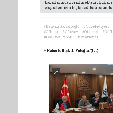
kanallarından çekilmektedir. Bu haber
olup sitemizin hiç bir editörü sorumlu 
#Başkan Sarıalioğlu
#Of Belediyesi
#Oflular
#Ofluyuz
#Of İlçesi
#Of H
#Faaliyet Raporu
#Onaylandı
Haberle İlişkili Fotoğraf(lar)