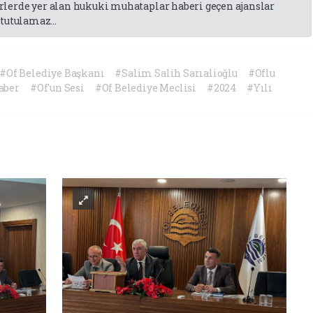
lerde yer alan hukuki muhataplar haberi geçen ajanslar
tutulamaz...
#Of Belediye Başkanı
#Salim Salih Sarıalioğlu
#Oflu
aber
#Of'un Sesi
#Of Belediye Meclisi
#2024
#Yılı