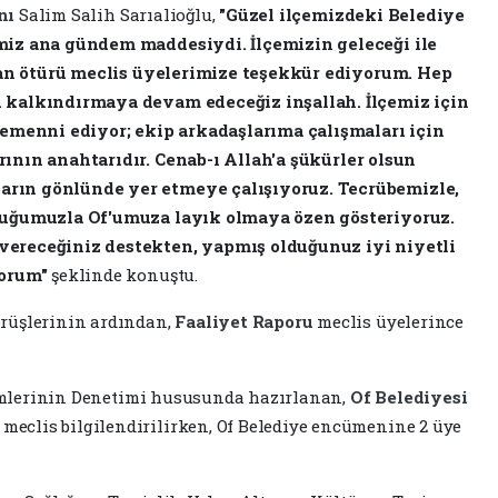
nı
Salim Salih Sarıalioğlu,
"Güzel ilçemizdeki Belediye
miz ana gündem maddesiydi. İlçemizin geleceği ile
ndan ötürü meclis üyelerimize teşekkür ediyorum. Hep
 kalkındırmaya devam edeceğiz inşallah. İlçemiz için
temenni ediyor; ekip arkadaşlarıma çalışmaları için
rının anahtarıdır.
Cenab-ı Allah'a şükürler olsun
rın gönlünde yer etmeye çalışıyoruz. Tecrübemizle,
tluğumuzla Of'umuza layık olmaya özen gösteriyoruz.
vereceğiniz destekten, yapmış olduğunuz iyi niyetli
yorum"
şeklinde konuştu.
rüşlerinin ardından,
Faaliyet Raporu
meclis üyelerince
şlemlerinin Denetimi hususunda hazırlanan,
Of Belediyesi
clis bilgilendirilirken, Of Belediye encümenine 2 üye