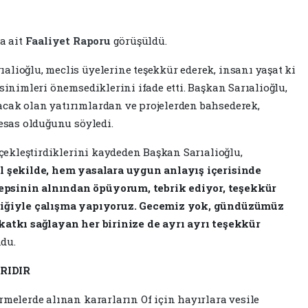
a ait
Faaliyet Raporu
görüşüldü.
ıalioğlu, meclis üyelerine teşekkür ederek, insanı yaşat ki
ksinimleri önemsediklerini ifade etti. Başkan Sarıalioğlu,
acak olan yatırımlardan ve projelerden bahsederek,
 esas olduğunu söyledi.
erçekleştirdiklerini kaydeden Başkan Sarıalioğlu,
el şekilde, hem yasalara uygun anlayış içerisinde
epsinin alnından öpüyorum, tebrik ediyor, teşekkür
rliğiyle çalışma yapıyoruz. Gecemiz yok, gündüzümüz
 katkı sağlayan her birinize de ayrı ayrı teşekkür
du.
RIDIR
rmelerde alınan kararların Of için hayırlara vesile