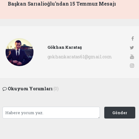
Başkan Sarıalioğlu'ndan 15 Temmuz Mesajı
Gökhan Karataş
gokhankaratas61@gmail.com
Okuyucu Yorumları
(0)
Gönder
Yorum yazarak Topluluk Kuralları’nı kabul etmiş bulunuyor ve ofunsesi.com sitesine
yaptığınız yorumunuzla ilgili doğrudan veya dolaylı tüm sorumluluğu tek başınıza
üstleniyorsunuz. Yazılan tüm yorumlardan site yönetimi hiçbir şekilde sorumlu