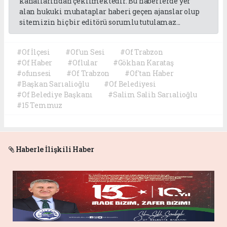
kanallarından çekilmektedir. Bu haberlerde yer
alan hukuki muhataplar haberi geçen ajanslar olup
sitemizin hiç bir editörü sorumlu tutulamaz...
#Of İlçesi
#Of'un Sesi
#Of Trabzon
#Of Haber
#Oflular
#Gökhan Karataş
#ofunsesi
#Of Trabzon
#Of'tan Haber
#Başkan Sarıalioğlu
#Of Belediyesi
#Of Belediye Başkanı
#Salim Salih Sarıalioğlu
#15 Temmuz
Haberle İlişkili Haber