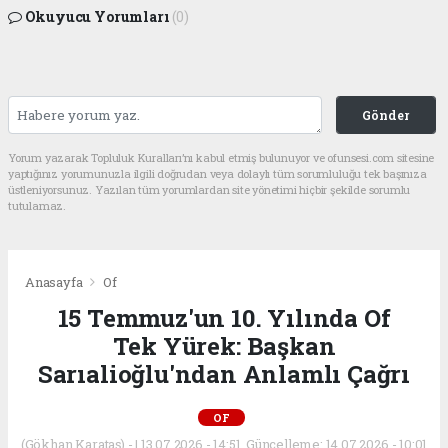
Okuyucu Yorumları
(0)
Gönder
Yorum yazarak Topluluk Kuralları’nı kabul etmiş bulunuyor ve ofunsesi.com sitesine
yaptığınız yorumunuzla ilgili doğrudan veya dolaylı tüm sorumluluğu tek başınıza
üstleniyorsunuz. Yazılan tüm yorumlardan site yönetimi hiçbir şekilde sorumlu
tutulamaz.
Anasayfa
Of
15 Temmuz'un 10. Yılında Of
Tek Yürek: Başkan
Sarıalioğlu'ndan Anlamlı Çağrı
OF
(Gökhan Karataş) - | 13.07.2026 - 14:51, Güncelleme: 14.07.2026 - 10:01