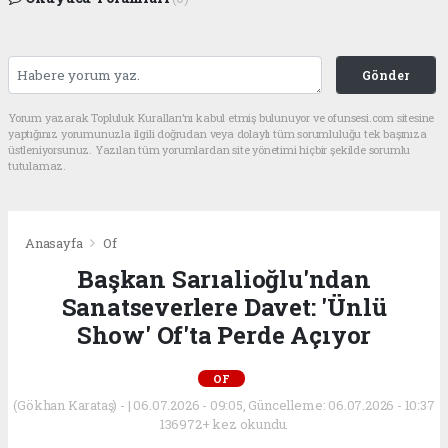
Gönder
Yorum yazarak Topluluk Kuralları’nı kabul etmiş bulunuyor ve ofunsesi.com sitesine
yaptığınız yorumunuzla ilgili doğrudan veya dolaylı tüm sorumluluğu tek başınıza
üstleniyorsunuz. Yazılan tüm yorumlardan site yönetimi hiçbir şekilde sorumlu
tutulamaz.
Anasayfa
Of
Başkan Sarıalioğlu'ndan
Sanatseverlere Davet: 'Ünlü
Show' Of'ta Perde Açıyor
OF
(Gökhan Karataş) - | 06.07.2026 - 09:05, Güncelleme: 06.07.2026 - 10:37
136972+ kez okundu.