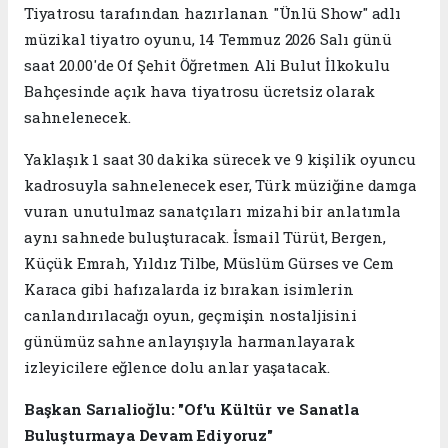
Tiyatrosu tarafından hazırlanan "Ünlü Show" adlı
müzikal tiyatro oyunu, 14 Temmuz 2026 Salı günü
saat 20.00'de Of Şehit Öğretmen Ali Bulut İlkokulu
Bahçesinde açık hava tiyatrosu ücretsiz olarak
sahnelenecek.
Yaklaşık 1 saat 30 dakika sürecek ve 9 kişilik oyuncu
kadrosuyla sahnelenecek eser, Türk müziğine damga
vuran unutulmaz sanatçıları mizahi bir anlatımla
aynı sahnede buluşturacak. İsmail Türüt, Bergen,
Küçük Emrah, Yıldız Tilbe, Müslüm Gürses ve Cem
Karaca gibi hafızalarda iz bırakan isimlerin
canlandırılacağı oyun, geçmişin nostaljisini
günümüz sahne anlayışıyla harmanlayarak
izleyicilere eğlence dolu anlar yaşatacak.
Başkan Sarıalioğlu: "Of'u Kültür ve Sanatla
Buluşturmaya Devam Ediyoruz"