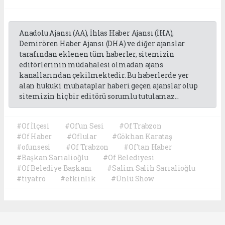
Anadolu Ajansı (AA), İhlas Haber Ajansı (İHA),
Demirören Haber Ajansı (DHA) ve diğer ajanslar
tarafından eklenen tüm haberler, sitemizin
editörlerinin müdahalesi olmadan ajans
kanallarından çekilmektedir. Bu haberlerde yer
alan hukuki muhataplar haberi geçen ajanslar olup
sitemizin hiç bir editörü sorumlu tutulamaz...
#Of İlçesi
#Of'un Sesi
#Of Trabzon
#Of Haber
#Oflular
#Gökhan Karataş
#ofunsesi
#Of Trabzon
#Of'tan Haber
#Başkan Sarıalioğlu
#Of Belediyesi
#Of Belediye Başkanı
#Salim Salih Sarıalioğlu
#tiyatro
#etkinlik
#Ünlü Show