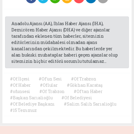
Anadolu Ajansı (AA), İhlas Haber Ajansı (İHA),
Demirören Haber Ajansı (DHA) ve diğer ajanslar
tarafından eklenen tüm haberler, sitemizin
editörlerinin müdahalesi olmadan ajans
kanallarından çekilmektedir. Bu haberlerde yer
alan hukuki muhataplar haberi geçen ajanslar olup
sitemizin hiç bir editörü sorumlu tutulamaz...
#Of İlçesi
#Of'un Sesi
#Of Trabzon
#Of Haber
#Oflular
#Gökhan Karataş
#ofunsesi
#Of Trabzon
#Of'tan Haber
#Başkan Sarıalioğlu
#Of Belediyesi
#Of Belediye Başkanı
#Salim Salih Sarıalioğlu
#15 Temmuz