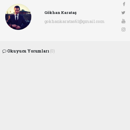
Gökhan Karataş
gokhankaratas61@gmail.com
Okuyucu Yorumları
(0)
Gönder
Yorum yazarak Topluluk Kuralları’nı kabul etmiş bulunuyor ve ofunsesi.com sitesine
yaptığınız yorumunuzla ilgili doğrudan veya dolaylı tüm sorumluluğu tek başınıza
üstleniyorsunuz. Yazılan tüm yorumlardan site yönetimi hiçbir şekilde sorumlu
tutulamaz.