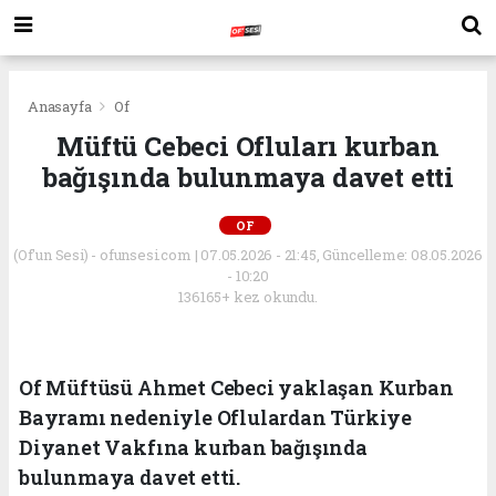
Anasayfa
Of
Müftü Cebeci Ofluları kurban
bağışında bulunmaya davet etti
OF
(Of'un Sesi) - ofunsesi.com | 07.05.2026 - 21:45, Güncelleme: 08.05.2026
- 10:20
136165+ kez okundu.
Of Müftüsü Ahmet Cebeci yaklaşan Kurban
Bayramı nedeniyle Oflulardan Türkiye
Diyanet Vakfına kurban bağışında
bulunmaya davet etti.