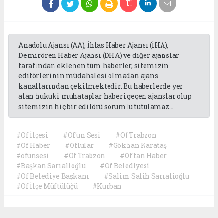
Anadolu Ajansı (AA), İhlas Haber Ajansı (İHA),
Demirören Haber Ajansı (DHA) ve diğer ajanslar
tarafından eklenen tüm haberler, sitemizin
editörlerinin müdahalesi olmadan ajans
kanallarından çekilmektedir. Bu haberlerde yer
alan hukuki muhataplar haberi geçen ajanslar olup
sitemizin hiç bir editörü sorumlu tutulamaz...
#Of İlçesi
#Of'un Sesi
#Of Trabzon
#Of Haber
#Oflular
#Gökhan Karataş
#ofunsesi
#Of Trabzon
#Of'tan Haber
#Başkan Sarıalioğlu
#Of Belediyesi
#Of Belediye Başkanı
#Salim Salih Sarıalioğlu
#Of İlçe Müftülüğü
#Kurban