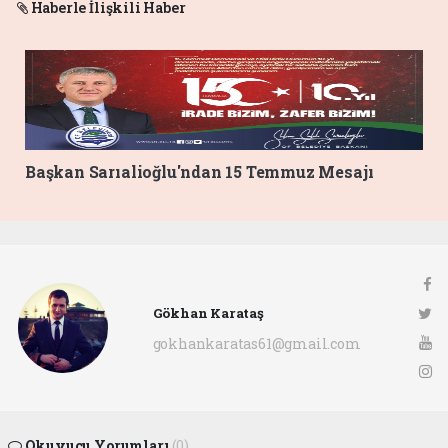
Haberle İlişkili Haber
Başkan Sarıalioğlu'ndan 15 Temmuz Mesajı
Gökhan Karataş
gokhankaratas61@gmail.com
Okuyucu Yorumları
(0)