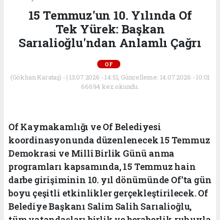
15 Temmuz'un 10. Yılında Of
Tek Yürek: Başkan
Sarıalioğlu'ndan Anlamlı Çağrı
OF
(Gökhan Karataş) - | 13.07.2026 - 14:51, Güncelleme: 14.07.2026 - 10:01
66694 kez okundu.
Of Kaymakamlığı ve Of Belediyesi
koordinasyonunda düzenlenecek 15 Temmuz
Demokrasi ve Millî Birlik Günü anma
programları kapsamında, 15 Temmuz hain
darbe girişiminin 10. yıl dönümünde Of'ta gün
boyu çeşitli etkinlikler gerçekleştirilecek. Of
Belediye Başkanı Salim Salih Sarıalioğlu,
tüm vatandaşları birlik ve beraberlik ruhuyla