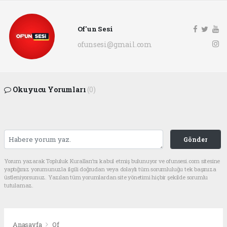
Of'un Sesi
ofunsesi@gmail.com
Okuyucu Yorumları
(0)
Gönder
Yorum yazarak Topluluk Kuralları’nı kabul etmiş bulunuyor ve ofunsesi.com sitesine
yaptığınız yorumunuzla ilgili doğrudan veya dolaylı tüm sorumluluğu tek başınıza
üstleniyorsunuz. Yazılan tüm yorumlardan site yönetimi hiçbir şekilde sorumlu
tutulamaz.
Anasayfa
Of