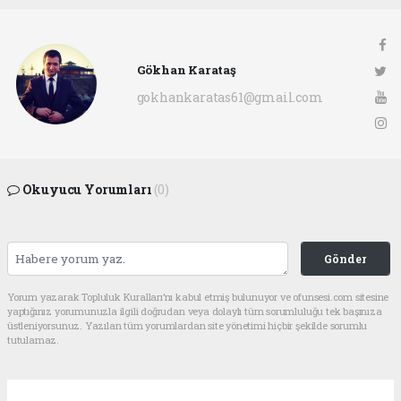
Gökhan Karataş
gokhankaratas61@gmail.com
Okuyucu Yorumları
(0)
Gönder
Yorum yazarak Topluluk Kuralları’nı kabul etmiş bulunuyor ve ofunsesi.com sitesine
yaptığınız yorumunuzla ilgili doğrudan veya dolaylı tüm sorumluluğu tek başınıza
üstleniyorsunuz. Yazılan tüm yorumlardan site yönetimi hiçbir şekilde sorumlu
tutulamaz.