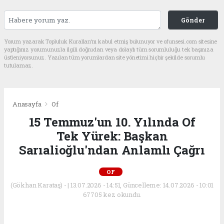
Gönder
Yorum yazarak Topluluk Kuralları’nı kabul etmiş bulunuyor ve ofunsesi.com sitesine
yaptığınız yorumunuzla ilgili doğrudan veya dolaylı tüm sorumluluğu tek başınıza
üstleniyorsunuz. Yazılan tüm yorumlardan site yönetimi hiçbir şekilde sorumlu
tutulamaz.
Anasayfa
Of
15 Temmuz'un 10. Yılında Of
Tek Yürek: Başkan
Sarıalioğlu'ndan Anlamlı Çağrı
OF
(Gökhan Karataş) - | 13.07.2026 - 14:51, Güncelleme: 14.07.2026 - 10:01
67705 kez okundu.