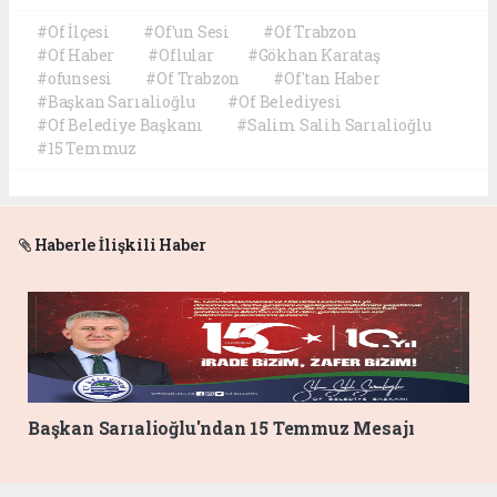
#Of İlçesi
#Of'un Sesi
#Of Trabzon
#Of Haber
#Oflular
#Gökhan Karataş
#ofunsesi
#Of Trabzon
#Of'tan Haber
#Başkan Sarıalioğlu
#Of Belediyesi
#Of Belediye Başkanı
#Salim Salih Sarıalioğlu
#15 Temmuz
Haberle İlişkili Haber
Başkan Sarıalioğlu'ndan 15 Temmuz Mesajı