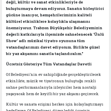
değil, kültür ve sanat etkinlikleriyle de
buluşturmaya devam ediyoruz. Sanatın birleştirici
gücüne inanıyor, hemşehrilerimizin kaliteli
kültürel etkinliklere kolaylıkla ulaşmasını
önemsiyoruz. Trabzon Büyükşehir Belediyemizin
değerli katkılarıyla ilçemizde sahnelenecek 'Ünlü
Show' adlı müzikal tiyatro oyununa tüm
vatandaşlarımızı davet ediyorum. Birlikte güzel
bir yaz akşamını sanatla taçlandıralım."
Ücretsiz Gösteriye Tüm Vatandaşlar Davetli
Of Belediyesi'nin ev sahipliğinde gerçekleştirilecek
etkinlikte, müzik ve tiyatronun buluştuğu renkli
sahne performanslarıyla izleyiciler hem nostalji
yaşayacak hem de keyifli bir yaz akşamı geçirecek.
Kültür ve sanata erişimi herkes için kolaylaştırmayı
hedefleyen Of Belediyesi, düzenlediği ücretsiz