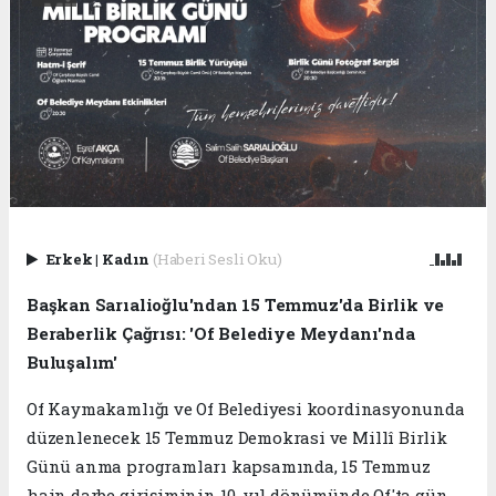
Erkek
|
Kadın
(Haberi Sesli Oku)
Başkan Sarıalioğlu'ndan 15 Temmuz'da Birlik ve
Beraberlik Çağrısı: 'Of Belediye Meydanı'nda
Buluşalım'
Of Kaymakamlığı ve Of Belediyesi koordinasyonunda
düzenlenecek 15 Temmuz Demokrasi ve Millî Birlik
Günü anma programları kapsamında, 15 Temmuz
hain darbe girişiminin 10. yıl dönümünde Of'ta gün