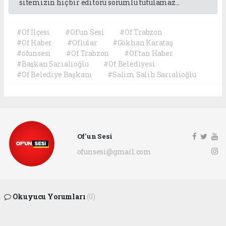
sitemizin hiç bir editörü sorumlu tutulamaz...
#Of İlçesi
#Of'un Sesi
#Of Trabzon
#Of Haber
#Oflular
#Gökhan Karataş
#ofunsesi
#Of Trabzon
#Of'tan Haber
#Başkan Sarıalioğlu
#Of Belediyesi
#Of Belediye Başkanı
#Salim Salih Sarıalioğlu
Of'un Sesi
ofunsesi@gmail.com
Okuyucu Yorumları
(0)