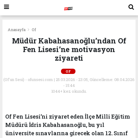
Anasayfa
Of
Müdür Kabahasanoğlu’ndan Of
Fen Lisesi’ne motivasyon
ziyareti
OF
(Of'un Sesi) - ofunsesi.com | 25.03.2026 - 23:05, Güncelleme: 08.04.2026
- 15:44
1044+ kez okundu.
Of Fen Lisesi’ni ziyaret eden İlçe Milli Eğitim
Müdürü İdris Kabahasanoğlu, bu yıl
üniversite sınavlarına girecek olan 12. Sınıf