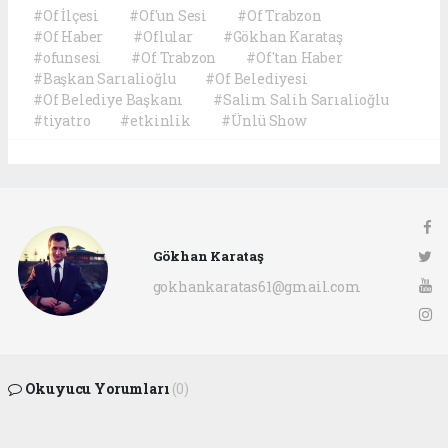
#Of İlçesi
#Of'un Sesi
#Of Trabzon
#Of Haber
#Oflular
#Gökhan Karataş
#ofunsesi
#Of Trabzon
#Of'tan Haber
#Başkan Sarıalioğlu
#Of Belediyesi
#Of Belediye Başkanı
#Salim Salih Sarıalioğlu
#tiyatro
#etkinlik
#Ünlü Show
Gökhan Karataş
gokhankaratas61@gmail.com
Okuyucu Yorumları
(0)