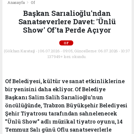
Anasayfa
Of
Başkan Sarıalioğlu'ndan
Sanatseverlere Davet: 'Ünlü
Show' Of'ta Perde Açıyor
OF
(Gökhan Karataş) - | 06.07.2026 - 09:05, Güncelleme: 06.07.2026 - 10:37
137949+ kez okundu.
Of Belediyesi, kültür ve sanat etkinliklerine
bir yenisini daha ekliyor. Of Belediye
Başkanı Salim Salih Sarıalioğlu'nun
öncülüğünde, Trabzon Büyükşehir Belediyesi
Şehir Tiyatrosu tarafından sahnelenecek
"Ünlü Show" adlı müzikal tiyatro oyunu, 14
Temmuz Salı günü Oflu sanatseverlerle