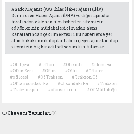
Anadolu Ajansı (AA), İhlas Haber Ajansı (İHA),
Demirören Haber Ajansı (DHA) ve diğer ajanslar
tarafından eklenen tüm haberler, sitemizin
editörlerinin müdahalesi olmadan ajans
kanallarından çekilmektedir. Bu haberlerde yer
alan hukuki muhataplar haberi geçen ajanslar olup
sitemizin hiç bir editörü sorumlu tutulamaz...
#Of İlçesi
#Of'tan
#Of canlı
#ofunsesi
#Of'un Sesi
#Of'un
#Oflu
#Oflular
#ofilcesi
#Of Trabzon
#Trabzon Of
#Of'tan sondakika
#Of sondakika
#Trabzon
#Trabzonspor
#ofunsesi.com
#Of Müftülüğü
Okuyucu Yorumları
(0)