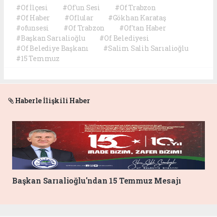
#Of İlçesi
#Of'un Sesi
#Of Trabzon
#Of Haber
#Oflular
#Gökhan Karataş
#ofunsesi
#Of Trabzon
#Of'tan Haber
#Başkan Sarıalioğlu
#Of Belediyesi
#Of Belediye Başkanı
#Salim Salih Sarıalioğlu
#15 Temmuz
Haberle İlişkili Haber
Başkan Sarıalioğlu'ndan 15 Temmuz Mesajı