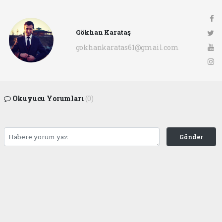
Gökhan Karataş
gokhankaratas61@gmail.com
Okuyucu Yorumları
(0)
Gönder
Yorum yazarak Topluluk Kuralları’nı kabul etmiş bulunuyor ve ofunsesi.com sitesine
yaptığınız yorumunuzla ilgili doğrudan veya dolaylı tüm sorumluluğu tek başınıza
üstleniyorsunuz. Yazılan tüm yorumlardan site yönetimi hiçbir şekilde sorumlu
tutulamaz.