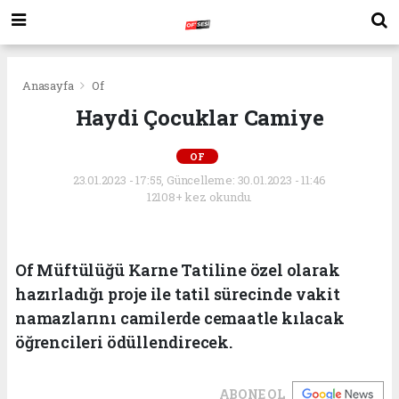
Anasayfa
Of
Haydi Çocuklar Camiye
OF
23.01.2023 - 17:55, Güncelleme: 30.01.2023 - 11:46
12108+ kez okundu.
Of Müftülüğü Karne Tatiline özel olarak
hazırladığı proje ile tatil sürecinde vakit
namazlarını camilerde cemaatle kılacak
öğrencileri ödüllendirecek.
ABONE OL