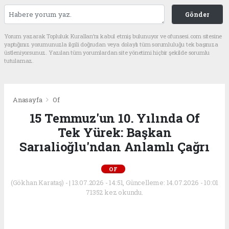
Gönder
Yorum yazarak Topluluk Kuralları’nı kabul etmiş bulunuyor ve ofunsesi.com sitesine
yaptığınız yorumunuzla ilgili doğrudan veya dolaylı tüm sorumluluğu tek başınıza
üstleniyorsunuz. Yazılan tüm yorumlardan site yönetimi hiçbir şekilde sorumlu
tutulamaz.
Anasayfa
Of
15 Temmuz'un 10. Yılında Of
Tek Yürek: Başkan
Sarıalioğlu'ndan Anlamlı Çağrı
OF
(Gökhan Karataş) - | 13.07.2026 - 14:51, Güncelleme: 14.07.2026 - 10:01
71352 kez okundu.