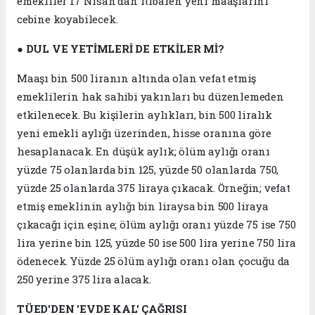
emekliler 17 Nisan'dan itibaren yeni maaşlarını
cebine koyabilecek.
●
DUL VE YETİMLERİ DE ETKİLER Mİ?
Maaşı bin 500 liranın altında olan vefat etmiş
emeklilerin hak sahibi yakınları bu düzenlemeden
etkilenecek. Bu kişilerin aylıkları, bin 500 liralık
yeni emekli aylığı üzerinden, hisse oranına göre
hesaplanacak. En düşük aylık; ölüm aylığı oranı
yüzde 75 olanlarda bin 125, yüzde 50 olanlarda 750,
yüzde 25 olanlarda 375 liraya çıkacak. Örneğin; vefat
etmiş emeklinin aylığı bin liraysa bin 500 liraya
çıkacağı için eşine; ölüm aylığı oranı yüzde 75 ise 750
lira yerine bin 125, yüzde 50 ise 500 lira yerine 750 lira
ödenecek. Yüzde 25 ölüm aylığı oranı olan çocuğu da
250 yerine 375 lira alacak.
TÜED'DEN 'EVDE KAL' ÇAĞRISI