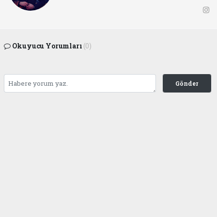
Okuyucu Yorumları
(0)
Gönder
Yorum yazarak Topluluk Kuralları’nı kabul etmiş bulunuyor ve ofunsesi.com sitesine
yaptığınız yorumunuzla ilgili doğrudan veya dolaylı tüm sorumluluğu tek başınıza
üstleniyorsunuz. Yazılan tüm yorumlardan site yönetimi hiçbir şekilde sorumlu
tutulamaz.
haber paketi
haber scripti
haber yazılımı
Tüm hakları saklı tutulmaktadır.Copyright 2026©
Haber Yazılımı:
Web Aksiyon ®