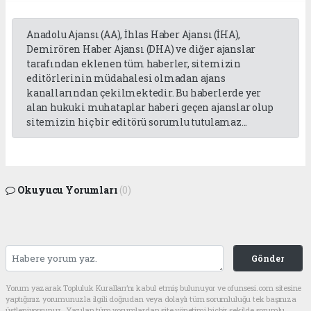
Anadolu Ajansı (AA), İhlas Haber Ajansı (İHA),
Demirören Haber Ajansı (DHA) ve diğer ajanslar
tarafından eklenen tüm haberler, sitemizin
editörlerinin müdahalesi olmadan ajans
kanallarından çekilmektedir. Bu haberlerde yer
alan hukuki muhataplar haberi geçen ajanslar olup
sitemizin hiç bir editörü sorumlu tutulamaz...
Okuyucu Yorumları
(0)
Gönder
Yorum yazarak Topluluk Kuralları’nı kabul etmiş bulunuyor ve ofunsesi.com sitesine
yaptığınız yorumunuzla ilgili doğrudan veya dolaylı tüm sorumluluğu tek başınıza
üstleniyorsunuz. Yazılan tüm yorumlardan site yönetimi hiçbir şekilde sorumlu