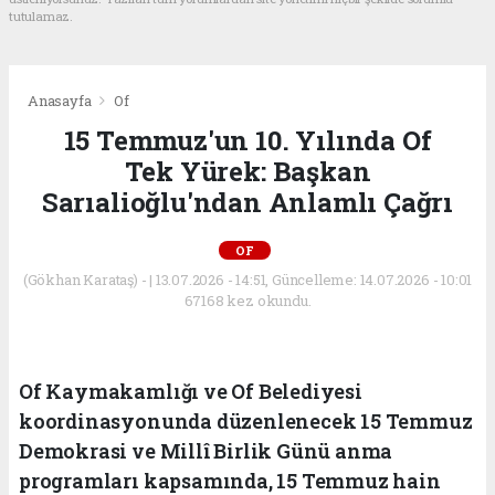
tutulamaz.
Anasayfa
Of
15 Temmuz'un 10. Yılında Of
Tek Yürek: Başkan
Sarıalioğlu'ndan Anlamlı Çağrı
OF
(Gökhan Karataş) - | 13.07.2026 - 14:51, Güncelleme: 14.07.2026 - 10:01
67168 kez okundu.
Of Kaymakamlığı ve Of Belediyesi
koordinasyonunda düzenlenecek 15 Temmuz
Demokrasi ve Millî Birlik Günü anma
programları kapsamında, 15 Temmuz hain