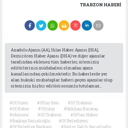
TRABZON HABERİ
Anadolu Ajansı (AA), İhlas Haber Ajansı (İHA),
Demirören Haber Ajansı (DHA) ve diğer ajanslar
tarafından eklenen tüm haberler, sitemizin
editörlerinin müdahalesi olmadan ajans
kanallarından çekilmektedir. Bu haberlerde yer
alan hukuki muhataplar haberi geçen ajanslar olup
sitemizin hiç bir editörü sorumlu tutulamaz...
#Of İlçesi
#Of'un Sesi
#Of Trabzon
#Of Haber
#Oflular
#Gökhan Karataş
#ofunsesi
#Of Trabzon
#Of'tan Haber
#Başkan Sarıalioğlu
#Of Belediyesi
#Of Belediye Başkanı
#Salim Salih Sarıalioğlu