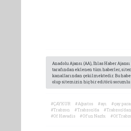
Anadolu Ajansı (AA), İhlas Haber Ajansı
tarafından eklenen tüm haberler, sit
kanallarından çekilmektedir. Bu haber
olup sitemizin hiç bir editörü sorumlu 
#ÇAYKUR
#Ağustos
#ayı
#çay para
#Trabzon
#Trabzon'da
#Trabzon'da
#Of Havadis
#Of'un Nazbı
#Of Trabz