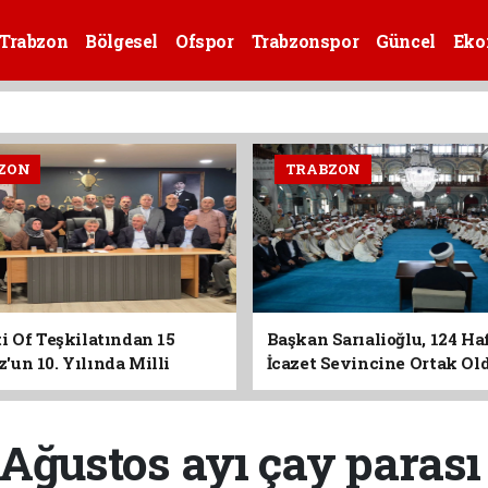
Trabzon
Bölgesel
Ofspor
Trabzonspor
Güncel
Eko
ZON
TRABZON
i Of Teşkilatından 15
Başkan Sarıalioğlu, 124 Ha
un 10. Yılında Milli
İcazet Sevincine Ortak Ol
Vurgusu
ğustos ayı çay paras