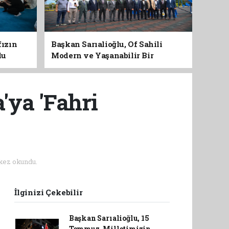
fızın
Başkan Sarıalioğlu, Of Sahili
du
Modern ve Yaşanabilir Bir
Kimliğe Kavuşuyor
'ya 'Fahri
kez okundu.
İlginizi Çekebilir
Başkan Sarıalioğlu, 15
Temmuz, Milletimizin