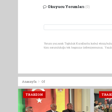
Okuyucu Yorumları
(0)
Yorum yazarak Topluluk Kuralları’nı kabul etmiş bulun
tüm sorumluluğu tek başınıza üstleniyorsunuz. Yazıl
Anasayfa
Of
TRABZON
TRAB