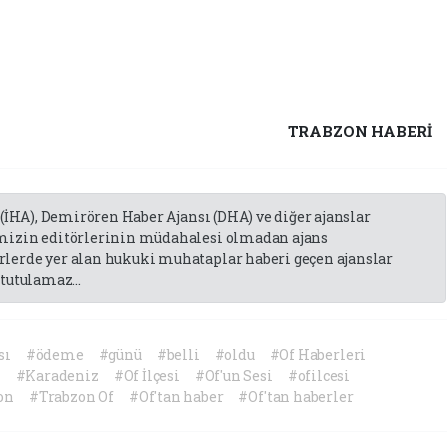
TRABZON HABERİ
 (İHA), Demirören Haber Ajansı (DHA) ve diğer ajanslar
emizin editörlerinin müdahalesi olmadan ajans
lerde yer alan hukuki muhataplar haberi geçen ajanslar
tutulamaz...
sı
#ödeme
#günü
#belli
#oldu
#Of Haberleri
n
#Karadeniz
#Of İlçesi
#Of'un Sesi
#ofilcesi
on
#Trabzon Of
#Of'tan haber
#Of'tan haberler