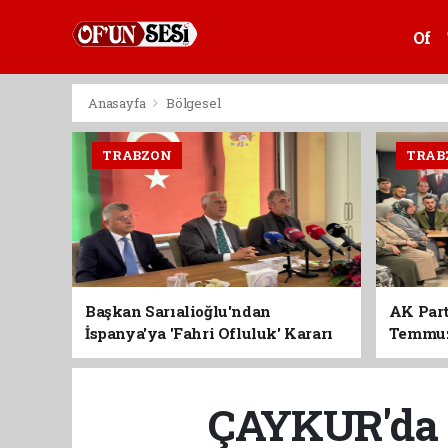
Of
Anasayfa
Bölgesel
TRABZON
TRAB
Başkan Sarıalioğlu'ndan
AK Part
İspanya'ya 'Fahri Ofluluk' Kararı
Temmuz'
Birlik 
ÇAYKUR'da A