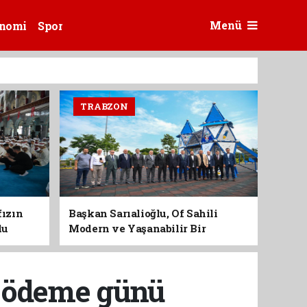
Menü
nomi
Spor
TRABZON
fızın
Başkan Sarıalioğlu, Of Sahili
du
Modern ve Yaşanabilir Bir
Kimliğe Kavuşuyor
ı ödeme günü