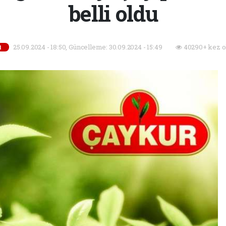
belli oldu
25.09.2024 - 18:50, Güncelleme: 30.09.2024 - 15:49
40290+ kez o
l