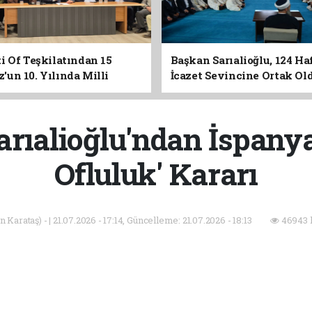
i Of Teşkilatından 15
Başkan Sarıalioğlu, 124 Ha
un 10. Yılında Milli
İcazet Sevincine Ortak Ol
Vurgusu
rıalioğlu'ndan İspanya
Ofluluk' Kararı
Karataş) - | 21.07.2026 - 17:14, Güncelleme: 21.07.2026 - 18:13
46943 