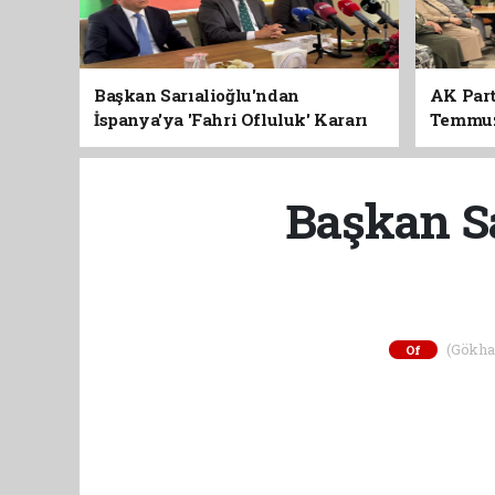
Başkan Sarıalioğlu'ndan
AK Part
İspanya'ya 'Fahri Ofluluk' Kararı
Temmuz'
Birlik 
Başkan Sa
(Gökhan 
Of