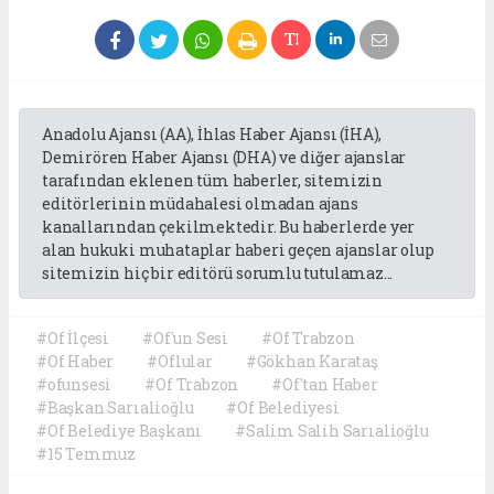
Anadolu Ajansı (AA), İhlas Haber Ajansı (İHA),
Demirören Haber Ajansı (DHA) ve diğer ajanslar
tarafından eklenen tüm haberler, sitemizin
editörlerinin müdahalesi olmadan ajans
kanallarından çekilmektedir. Bu haberlerde yer
alan hukuki muhataplar haberi geçen ajanslar olup
sitemizin hiç bir editörü sorumlu tutulamaz...
#Of İlçesi
#Of'un Sesi
#Of Trabzon
#Of Haber
#Oflular
#Gökhan Karataş
#ofunsesi
#Of Trabzon
#Of'tan Haber
#Başkan Sarıalioğlu
#Of Belediyesi
#Of Belediye Başkanı
#Salim Salih Sarıalioğlu
#15 Temmuz