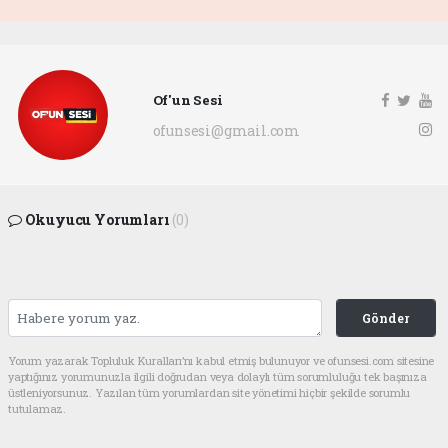
Of'un Sesi
ofunsesi@gmail.com
Okuyucu Yorumları
(0)
Gönder
Yorum yazarak Topluluk Kuralları’nı kabul etmiş bulunuyor ve ofunsesi.com sitesine
yaptığınız yorumunuzla ilgili doğrudan veya dolaylı tüm sorumluluğu tek başınıza
üstleniyorsunuz. Yazılan tüm yorumlardan site yönetimi hiçbir şekilde sorumlu
tutulamaz.