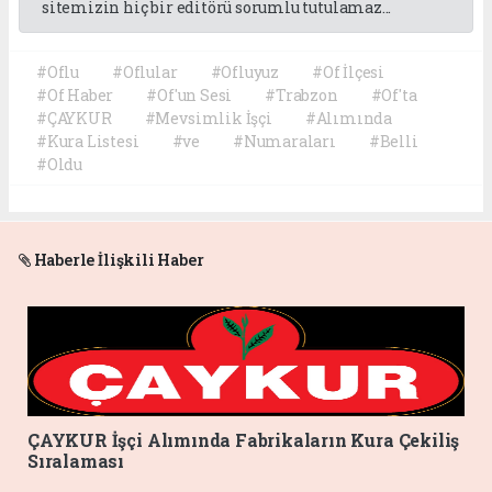
sitemizin hiç bir editörü sorumlu tutulamaz...
#Oflu
#Oflular
#Ofluyuz
#Of İlçesi
#Of Haber
#Of'un Sesi
#Trabzon
#Of'ta
#ÇAYKUR
#Mevsimlik İşçi
#Alımında
#Kura Listesi
#ve
#Numaraları
#Belli
#Oldu
Haberle İlişkili Haber
ÇAYKUR İşçi Alımında Fabrikaların Kura Çekiliş
Sıralaması