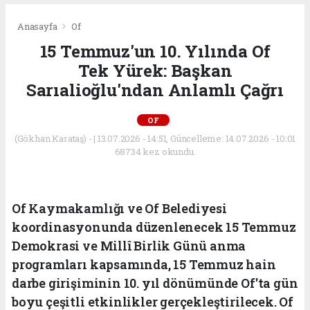
Anasayfa
Of
15 Temmuz'un 10. Yılında Of
Tek Yürek: Başkan
Sarıalioğlu'ndan Anlamlı Çağrı
OF
(Gökhan Karataş) - | 13.07.2026 - 14:51, Güncelleme: 14.07.2026 - 10:01
68734 kez okundu.
Of Kaymakamlığı ve Of Belediyesi
koordinasyonunda düzenlenecek 15 Temmuz
Demokrasi ve Millî Birlik Günü anma
programları kapsamında, 15 Temmuz hain
darbe girişiminin 10. yıl dönümünde Of'ta gün
boyu çeşitli etkinlikler gerçekleştirilecek. Of