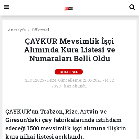
Anasayfa
Bölgesel
ÇAYKUR Mevsimlik İşçi
Alımında Kura Listesi ve
Numaraları Belli Oldu
BÖLGESEL
21.05.2025 - 14:24, Güncelleme: 21.05.2025 - 14:32
7393+ kez okundu.
ÇAYKUR’un Trabzon, Rize, Artvin ve
Giresun’daki çay fabrikalarında istihdam
edeceği 1500 mevsimlik işçi alımına ilişkin
kura nihai listesi açıklandı.