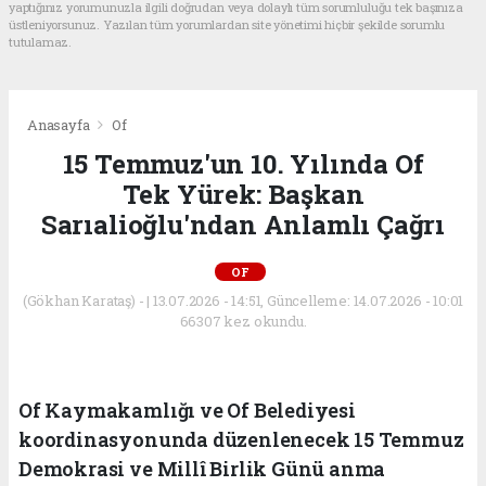
yaptığınız yorumunuzla ilgili doğrudan veya dolaylı tüm sorumluluğu tek başınıza
üstleniyorsunuz. Yazılan tüm yorumlardan site yönetimi hiçbir şekilde sorumlu
tutulamaz.
Anasayfa
Of
15 Temmuz'un 10. Yılında Of
Tek Yürek: Başkan
Sarıalioğlu'ndan Anlamlı Çağrı
OF
(Gökhan Karataş) - | 13.07.2026 - 14:51, Güncelleme: 14.07.2026 - 10:01
66307 kez okundu.
Of Kaymakamlığı ve Of Belediyesi
koordinasyonunda düzenlenecek 15 Temmuz
Demokrasi ve Millî Birlik Günü anma