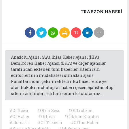
TRABZON HABERİ
Anadolu Ajansı (AA), İhlas Haber Ajansı (İHA),
Demirören Haber Ajansı (DHA) ve diğer ajanslar
tarafından eklenen tüm haberler, sitemizin
editörlerinin müdahalesi olmadan ajans
kanallarından çekilmektedir. Bu haberlerde yer
alan hukuki muhataplar haberi geçen ajanslar olup
sitemizin hiç bir editörü sorumlu tutulamaz...
#Of İlçesi
#Of'un Sesi
#Of Trabzon
#Of Haber
#Oflular
#Gökhan Karataş
#ofunsesi
#Of Trabzon
#Of'tan Haber
#Başkan Sarıalioğlu
#Of Belediyesi