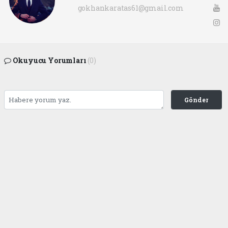
gokhankaratas61@gmail.com
Okuyucu Yorumları
(0)
Gönder
Yorum yazarak Topluluk Kuralları’nı kabul etmiş bulunuyor ve ofunsesi.com sitesine
yaptığınız yorumunuzla ilgili doğrudan veya dolaylı tüm sorumluluğu tek başınıza
üstleniyorsunuz. Yazılan tüm yorumlardan site yönetimi hiçbir şekilde sorumlu
tutulamaz.
haber paketi
haber scripti
haber yazılımı
Tüm hakları saklı tutulmaktadır.Copyright 2026©
Haber Yazılımı: