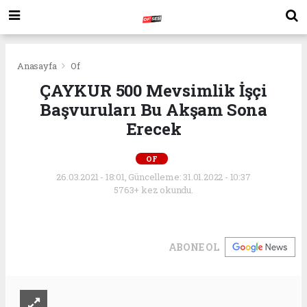
Anasayfa
Of
ÇAYKUR 500 Mevsimlik İşçi
Başvuruları Bu Akşam Sona
Erecek
OF
26.03.2021 - 18:01, Güncelleme: 31.01.2022 - 10:37
5763+ kez okundu.
ABONE OL