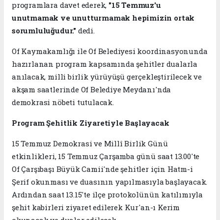
programlara davet ederek,
"15 Temmuz'u
unutmamak ve unutturmamak hepimizin ortak
sorumluluğudur."
dedi.
Of Kaymakamlığı ile Of Belediyesi koordinasyonunda
hazırlanan program kapsamında şehitler dualarla
anılacak, milli birlik yürüyüşü gerçekleştirilecek ve
akşam saatlerinde Of Belediye Meydanı'nda
demokrasi nöbeti tutulacak.
Program Şehitlik Ziyaretiyle Başlayacak
15 Temmuz Demokrasi ve Millî Birlik Günü
etkinlikleri, 15 Temmuz Çarşamba günü saat 13.00'te
Of Çarşıbaşı Büyük Camii'nde şehitler için Hatm-i
Şerif okunması ve duasının yapılmasıyla başlayacak.
Ardından saat 13.15'te ilçe protokolünün katılımıyla
şehit kabirleri ziyaret edilerek Kur'an-ı Kerim
okunacak ve dualar edilecek.