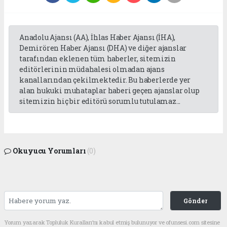
Anadolu Ajansı (AA), İhlas Haber Ajansı (İHA),
Demirören Haber Ajansı (DHA) ve diğer ajanslar
tarafından eklenen tüm haberler, sitemizin
editörlerinin müdahalesi olmadan ajans
kanallarından çekilmektedir. Bu haberlerde yer
alan hukuki muhataplar haberi geçen ajanslar olup
sitemizin hiç bir editörü sorumlu tutulamaz...
Okuyucu Yorumları
(0)
Gönder
Yorum yazarak Topluluk Kuralları’nı kabul etmiş bulunuyor ve ofunsesi.com sitesine