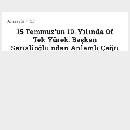
Anasayfa
Of
15 Temmuz'un 10. Yılında Of
Tek Yürek: Başkan
Sarıalioğlu'ndan Anlamlı Çağrı
OF
(Gökhan Karataş) - | 13.07.2026 - 14:51, Güncelleme: 14.07.2026 - 10:01
71202 kez okundu.
Of Kaymakamlığı ve Of Belediyesi
koordinasyonunda düzenlenecek 15 Temmuz
Demokrasi ve Millî Birlik Günü anma
programları kapsamında, 15 Temmuz hain
darbe girişiminin 10. yıl dönümünde Of'ta gün