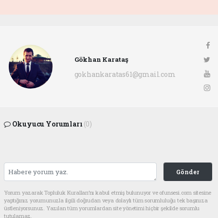
Gökhan Karataş
gokhankaratas61@gmail.com
Okuyucu Yorumları
(0)
Gönder
Yorum yazarak Topluluk Kuralları’nı kabul etmiş bulunuyor ve ofunsesi.com sitesine
yaptığınız yorumunuzla ilgili doğrudan veya dolaylı tüm sorumluluğu tek başınıza
üstleniyorsunuz. Yazılan tüm yorumlardan site yönetimi hiçbir şekilde sorumlu
tutulamaz.