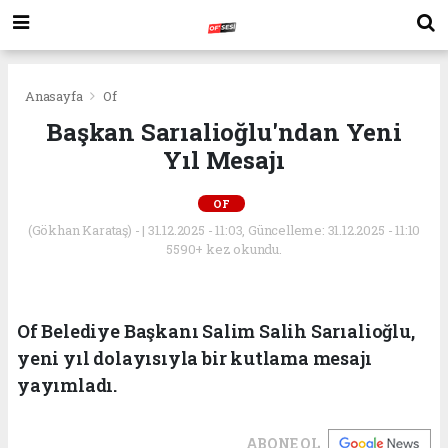
Anasayfa
Of
Başkan Sarıalioğlu'ndan Yeni
Yıl Mesajı
OF
(Gökhan Karataş) - | 31.12.2025 - 11:03, Güncelleme: 31.12.2025 - 11:10
5590+ kez okundu.
Of Belediye Başkanı Salim Salih Sarıalioğlu,
yeni yıl dolayısıyla bir kutlama mesajı
yayımladı.
ABONE OL