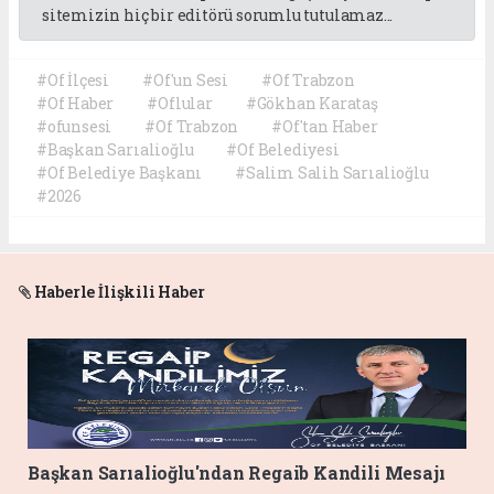
sitemizin hiç bir editörü sorumlu tutulamaz...
#Of İlçesi
#Of'un Sesi
#Of Trabzon
#Of Haber
#Oflular
#Gökhan Karataş
#ofunsesi
#Of Trabzon
#Of'tan Haber
#Başkan Sarıalioğlu
#Of Belediyesi
#Of Belediye Başkanı
#Salim Salih Sarıalioğlu
#2026
Haberle İlişkili Haber
Başkan Sarıalioğlu'ndan Regaib Kandili Mesajı