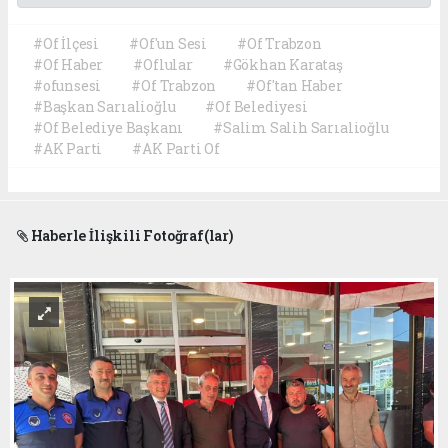
#Of İlçesi
#Of'un Sesi
#Of Trabzon
#Of Haber
#Oflular
#Gökhan Karataş
#ofunsesi
#Of Trabzon
#Of'tan Haber
#Başkan Sarıalioğlu
#Of Belediyesi
#Of Belediye Başkanı
#Salim Salih Sarıalioğlu
#AK Parti
#AK Parti Of
Haberle İlişkili Fotoğraf(lar)