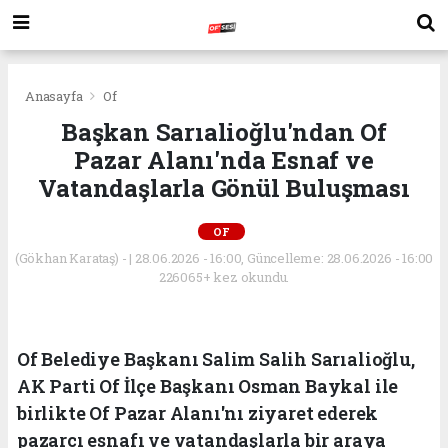
Anasayfa
Of
Başkan Sarıalioğlu'ndan Of
Pazar Alanı'nda Esnaf ve
Vatandaşlarla Gönül Buluşması
OF
(Gökhan Karataş) - | 28.06.2026 - 16:00, Güncelleme: 28.06.2026 - 16:00
226065+ kez okundu.
Of Belediye Başkanı Salim Salih Sarıalioğlu,
AK Parti Of İlçe Başkanı Osman Baykal ile
birlikte Of Pazar Alanı'nı ziyaret ederek
pazarcı esnafı ve vatandaşlarla bir araya