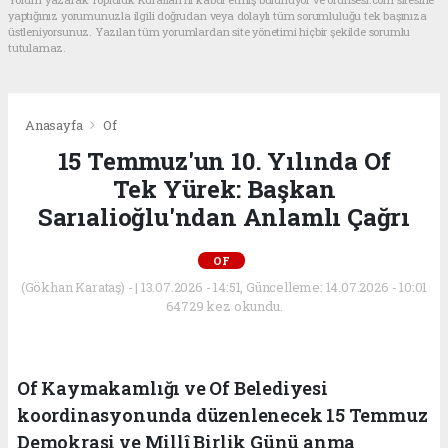
yaptığınız yorumunuzla ilgili doğrudan veya dolaylı tüm sorumluluğu tek başınıza
üstleniyorsunuz. Yazılan tüm yorumlardan site yönetimi hiçbir şekilde sorumlu
tutulamaz.
Anasayfa
Of
15 Temmuz'un 10. Yılında Of
Tek Yürek: Başkan
Sarıalioğlu'ndan Anlamlı Çağrı
OF
(Gökhan Karataş) - | 13.07.2026 - 14:51, Güncelleme: 14.07.2026 - 10:01
64729 kez okundu.
Of Kaymakamlığı ve Of Belediyesi
koordinasyonunda düzenlenecek 15 Temmuz
Demokrasi ve Millî Birlik Günü anma