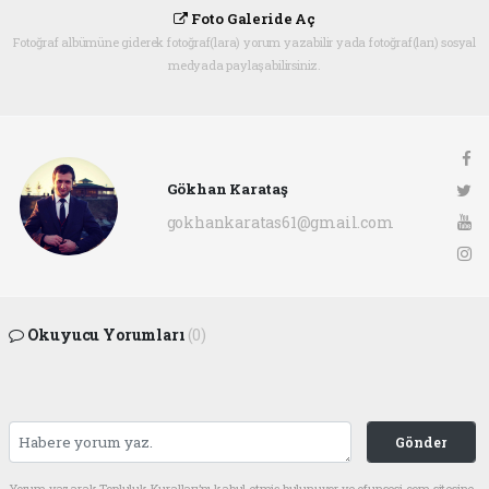
Foto Galeride Aç
Fotoğraf albümüne giderek fotoğraf(lara) yorum yazabilir yada fotoğraf(ları) sosyal
medyada paylaşabilirsiniz.
Gökhan Karataş
gokhankaratas61@gmail.com
Okuyucu Yorumları
(0)
Gönder
Yorum yazarak Topluluk Kuralları’nı kabul etmiş bulunuyor ve ofunsesi.com sitesine