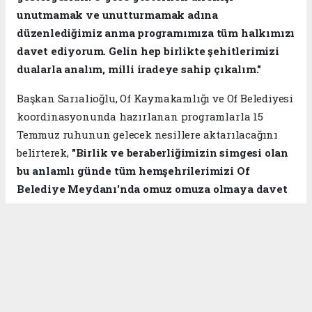
unutmamak ve unutturmamak adına
düzenlediğimiz anma programımıza tüm halkımızı
davet ediyorum. Gelin hep birlikte şehitlerimizi
dualarla analım, milli iradeye sahip çıkalım."
Başkan Sarıalioğlu, Of Kaymakamlığı ve Of Belediyesi
koordinasyonunda hazırlanan programlarla 15
Temmuz ruhunun gelecek nesillere aktarılacağını
belirterek,
"Birlik ve beraberliğimizin simgesi olan
bu anlamlı günde tüm hemşehrilerimizi Of
Belediye Meydanı'nda omuz omuza olmaya davet
ediyoruz."
ifadelerini kullandı.
Of Kaymakamlığı ve Of Belediyesi koordinasyonunda
gerçekleştirilecek anma programlarıyla, 15 Temmuz
şehitleri rahmet ve minnetle anılırken, milletin
demokrasiye sahip çıkma kararlılığı bir kez daha
güçlü şekilde vurgulanacak.