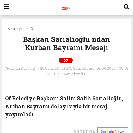
Anasayfa
Of
Başkan Sarıalioğlu'ndan
Kurban Bayramı Mesajı
OF
(Gökhan Karataş) - | 26.05.2026 - 18:30, Güncelleme: 03.06.2026 - 09:58
307014+ kez okundu.
Of Belediye Başkanı Salim Salih Sarıalioğlu,
Kurban Bayramı dolayısıyla bir mesaj
yayımladı.
ABONE OL