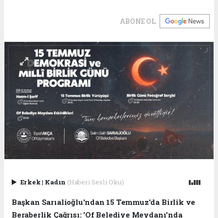
ABONE OL
Erkek
|
Kadın
(Haberi Sesli Oku)
Başkan Sarıalioğlu'ndan 15 Temmuz'da Birlik ve
Beraberlik Çağrısı: 'Of Belediye Meydanı'nda