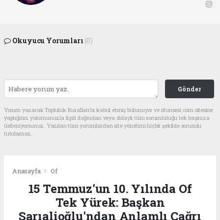
Okuyucu Yorumları
(0)
Gönder
Yorum yazarak Topluluk Kuralları’nı kabul etmiş bulunuyor ve ofunsesi.com sitesine
yaptığınız yorumunuzla ilgili doğrudan veya dolaylı tüm sorumluluğu tek başınıza
üstleniyorsunuz. Yazılan tüm yorumlardan site yönetimi hiçbir şekilde sorumlu
tutulamaz.
Anasayfa
Of
15 Temmuz'un 10. Yılında Of
Tek Yürek: Başkan
Sarıalioğlu'ndan Anlamlı Çağrı