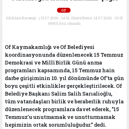
OF
(Gökhan Karataş) - | 13.07.2026 - 14:51, Güncelleme: 14.07.2026 - 10:01
69801 kez okundu.
Of Kaymakamlığı ve Of Belediyesi
koordinasyonunda düzenlenecek 15 Temmuz
Demokrasi ve Millî Birlik Günü anma
programları kapsamında, 15 Temmuz hain
darbe girişiminin 10. yıl dönümünde Of'ta gün
boyu çeşitli etkinlikler gerçekleştirilecek. Of
Belediye Başkanı Salim Salih Sarıalioğlu,
tüm vatandaşları birlik ve beraberlik ruhuyla
düzenlenecek programlara davet ederek, "15
Temmuz'u unutmamak ve unutturmamak
hepimizin ortak sorumluluğudur." dedi.