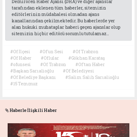
Demirören Haber Ajansı (DHA) ve diğer ajanslar
tarafından eklenen tüm haberler, sitemizin
editörlerinin müdahalesi olmadan ajans
kanallarından çekilmektedir. Bu haberlerde yer
alan hukuki muhataplar haberi geçen ajanslar olup
sitemizin hiç bir editörü sorumlu tutulamaz...
#Of İlçesi
#Of'un Sesi
#Of Trabzon
#Of Haber
#Oflular
#Gökhan Karataş
#ofunsesi
#Of Trabzon
#Of'tan Haber
#Başkan Sarıalioğlu
#Of Belediyesi
#Of Belediye Başkanı
#Salim Salih Sarıalioğlu
#15 Temmuz
Haberle İlişkili Haber