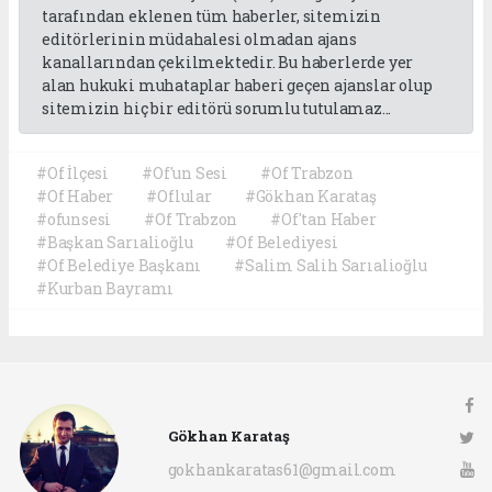
tarafından eklenen tüm haberler, sitemizin
editörlerinin müdahalesi olmadan ajans
kanallarından çekilmektedir. Bu haberlerde yer
alan hukuki muhataplar haberi geçen ajanslar olup
sitemizin hiç bir editörü sorumlu tutulamaz...
#Of İlçesi
#Of'un Sesi
#Of Trabzon
#Of Haber
#Oflular
#Gökhan Karataş
#ofunsesi
#Of Trabzon
#Of'tan Haber
#Başkan Sarıalioğlu
#Of Belediyesi
#Of Belediye Başkanı
#Salim Salih Sarıalioğlu
#Kurban Bayramı
Gökhan Karataş
gokhankaratas61@gmail.com