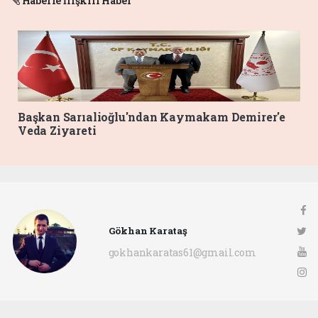
Haberle İlişkili Haber
Başkan Sarıalioğlu'ndan Kaymakam Demirer'e
Veda Ziyareti
Gökhan Karataş
gokhankaratas61@gmail.com