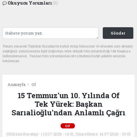
Okuyucu Yorumları
(0)
Gönder
Yorum yazarak Topluluk Kuralları’nı kabul etmiş bulunuyor ve ofunsesi.com sitesine
yaptığınız yorumunuzla ilgili doğrudan veya dolaylı tüm sorumluluğu tek başınıza
üstleniyorsunuz. Yazılan tüm yorumlardan site yönetimi hiçbir şekilde sorumlu
tutulamaz.
Anasayfa
Of
15 Temmuz'un 10. Yılında Of
Tek Yürek: Başkan
Sarıalioğlu'ndan Anlamlı Çağrı
OF
(Gökhan Karataş) - | 13.07.2026 - 14:51, Güncelleme: 14.07.2026 - 10:01