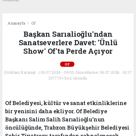
Anasayfa
Of
Başkan Sarıalioğlu'ndan
Sanatseverlere Davet: 'Ünlü
Show' Of'ta Perde Açıyor
OF
(Gökhan Karataş) - | 06.07.2026 - 09:05, Güncelleme: 06.07.2026 - 10:37
137773+ kez okundu.
Of Belediyesi, kültür ve sanat etkinliklerine
bir yenisini daha ekliyor. Of Belediye
Başkanı Salim Salih Sarıalioğlu'nun
öncülüğünde, Trabzon Büyükşehir Belediyesi
Şehir Tiyatrosu tarafından sahnelenecek