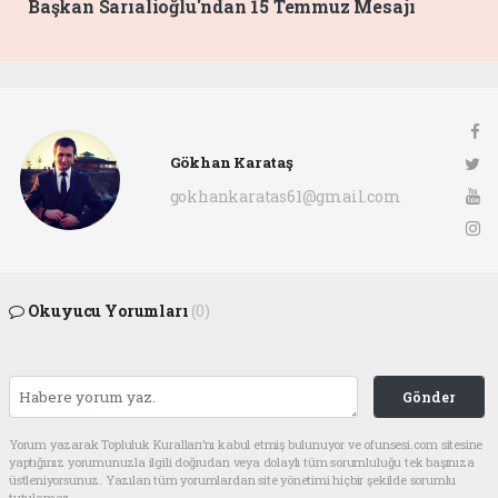
Başkan Sarıalioğlu'ndan 15 Temmuz Mesajı
Gökhan Karataş
gokhankaratas61@gmail.com
Okuyucu Yorumları
(0)
Gönder
Yorum yazarak Topluluk Kuralları’nı kabul etmiş bulunuyor ve ofunsesi.com sitesine
yaptığınız yorumunuzla ilgili doğrudan veya dolaylı tüm sorumluluğu tek başınıza
üstleniyorsunuz. Yazılan tüm yorumlardan site yönetimi hiçbir şekilde sorumlu
tutulamaz.