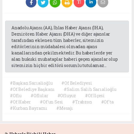
Anadolu Ajansı (AA), İhlas Haber Ajansı (İHA),
Demirören Haber Ajansı (DHA) ve diğer ajanslar
tarafından eklenen tüm haberler, sitemizin
editörlerinin müdahalesi olmadan ajans
kanallarından çekilmektedir. Bu haberlerde yer
alan hukuki muhataplar haberi geçen ajanslar olup
sitemizin hiç bir editörü sorumlu tutulamaz...
#Başkan Sarıalioğlu
#Of Belediyesi
#Of Belediye Başkanı
#Salim Salih Sarıalioğlu
#Oflu
#Oflular
#Ofluyuz
#Of İlçesi
#Of Haber
#Of'un Sesi
#Trabzon
#Of'ta
#Kurban Bayramı
#Mesajı