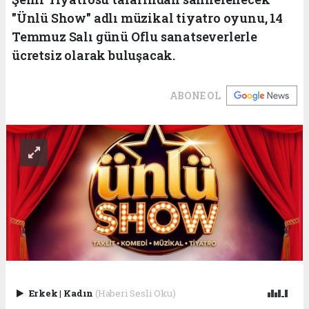
"Ünlü Show" adlı müzikal tiyatro oyunu, 14
Temmuz Salı günü Oflu sanatseverlerle
ücretsiz olarak buluşacak.
ABONE OL
Erkek
|
Kadın
(Haberi Sesli Oku)