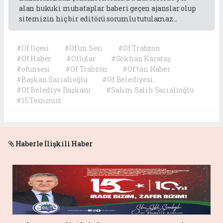
alan hukuki muhataplar haberi geçen ajanslar olup
sitemizin hiç bir editörü sorumlu tutulamaz...
#Of İlçesi
#Of'un Sesi
#Of Trabzon
#Of Haber
#Oflular
#Gökhan Karataş
#ofunsesi
#Of Trabzon
#Of'tan Haber
#Başkan Sarıalioğlu
#Of Belediyesi
#Of Belediye Başkanı
#Salim Salih Sarıalioğlu
#15 Temmuz
Haberle İlişkili Haber