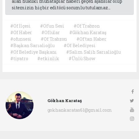
alan hukuki muhataplar haberi geçen ajanslar olup
sitemizin hiç bir editörü sorumlu tutulamaz...
#Of İlçesi
#Of'un Sesi
#Of Trabzon
#Of Haber
#Oflular
#Gökhan Karataş
#ofunsesi
#Of Trabzon
#Of'tan Haber
#Başkan Sarıalioğlu
#Of Belediyesi
#Of Belediye Başkanı
#Salim Salih Sarıalioğlu
#tiyatro
#etkinlik
#Ünlü Show
Gökhan Karataş
gokhankaratas61@gmail.com