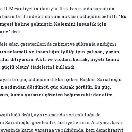
e II. Meşrutiyet’in ilanıyla Türk basınında sansürün
in basın tarihinde bir dönüm noktası olduğunu belirtti.
"Bu
mgesi haline gelmiştir. Kalemini insanlık için
arız"
dedi.
ele eden gazetecileri de rahmet ve şükranla andığını
ın selameti ve insanlığın iyiliği için çalışan, yazan,
ılar diliyorum. Aklı ve vicdanı berrak, niyeti temiz
 güçlü olsun"
ifadelerini kullandı.
ayati bir güç olduğuna dikkat çeken Başkan Sarıalioğlu,
n ardından dördüncü güç olarak görülür. Bu güç,
Basın, kamu yararını gözeten bağımsız bir denetim
özgürlüğü değil, aynı zamanda sorumluluğu da
an Sarıalioğlu, gazetecilik faaliyetlerinin Anayasa, basın
erçevesinde kamu yararına yapıldığında, hem demokrasiyi