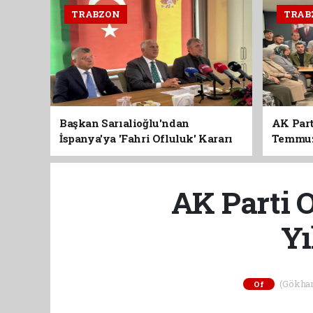
TRABZON
TRAB
Başkan Sarıalioğlu'ndan
AK Part
İspanya'ya 'Fahri Ofluluk' Kararı
Temmuz'
Birlik 
AK Parti 
Yı
(Gökhan 
Of