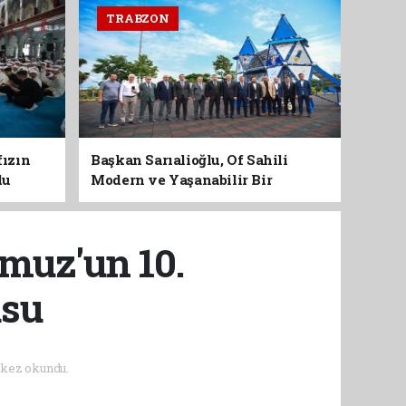
TRABZON
fızın
Başkan Sarıalioğlu, Of Sahili
du
Modern ve Yaşanabilir Bir
Kimliğe Kavuşuyor
muz'un 10.
usu
kez okundu.