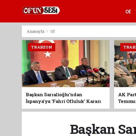
Of
Anasayfa
Of
TRABZON
TRAB
Başkan Sarıalioğlu'ndan
AK Part
İspanya'ya 'Fahri Ofluluk' Kararı
Temmuz'
Birlik 
Başkan Sar