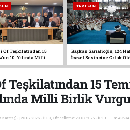
ZON
TRABZON
i Of Teşkilatından 15
Başkan Sarıalioğlu, 124 Ha
un 10. Yılında Milli
İcazet Sevincine Ortak Ol
Vurgusu
Of Teşkilatından 15 Tem
lında Milli Birlik Vurg
Karataş) - | 20.07.2026 - 10:10, Güncelleme: 20.07.2026 - 10:10
49504 