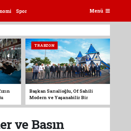
Menü
nomi
Spor
TRABZON
fızın
Başkan Sarıalioğlu, Of Sahili
du
Modern ve Yaşanabilir Bir
Kimliğe Kavuşuyor
er ve Basın