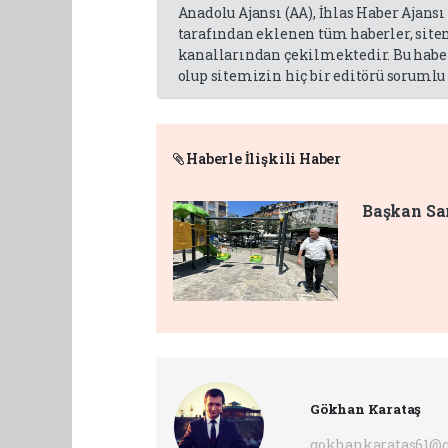
Anadolu Ajansı (AA), İhlas Haber Ajansı
tarafından eklenen tüm haberler, sit
kanallarından çekilmektedir. Bu haber
olup sitemizin hiç bir editörü sorumlu 
Haberle İlişkili Haber
Başkan Sar
Gökhan Karataş
gokhankaratas61@