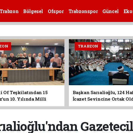
Trabzon
Bölgesel
Ofspor
Trabzonspor
Güncel
Eko
ZON
TRABZON
i Of Teşkilatından 15
Başkan Sarıalioğlu, 124 Ha
un 10. Yılında Milli
İcazet Sevincine Ortak Ol
Vurgusu
ıalioğlu'ndan Gazetecil