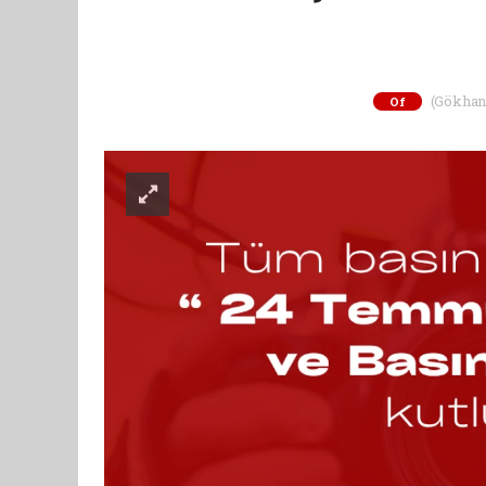
(Gökhan K
Of