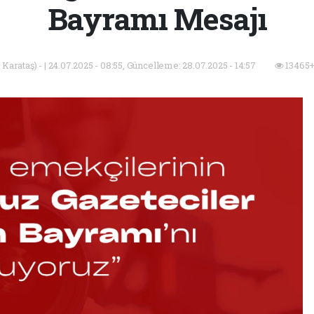
Bayramı Mesajı
arataş) - | 24.07.2025 - 08:55, Güncelleme: 28.07.2025 - 14:57
13465+