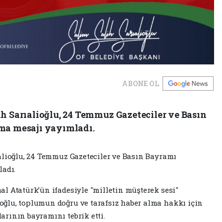
ABONE OL
ih Sarıalioğlu, 24 Temmuz Gazeteciler ve Basın
ma mesajı yayımladı.
alioğlu, 24 Temmuz Gazeteciler ve Basın Bayramı
ladı.
l Atatürk’ün ifadesiyle "milletin müşterek sesi"
ğlu, toplumun doğru ve tarafsız haber alma hakkı için
rının bayramını tebrik etti.