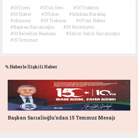
#Of İlçesi
#Of'un Sesi
#Of Trabzon
#Of Haber
#Oflular
#Gökhan Karataş
#ofunsesi
#Of Trabzon
#Of'tan Haber
#Başkan Sarıalioğlu
#Of Belediyesi
#Of Belediye Başkanı
#Salim Salih Sarıalioğlu
#15 Temmuz
Haberle İlişkili Haber
Başkan Sarıalioğlu'ndan 15 Temmuz Mesajı