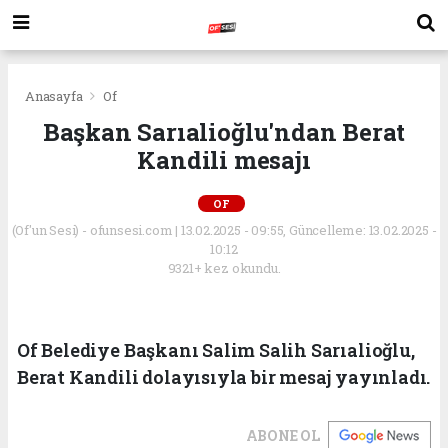
Anasayfa
Of
Başkan Sarıalioğlu'ndan Berat
Kandili mesajı
OF
(Of'un Sesi) - ofunsesi.com | 13.02.2025 - 09:55, Güncelleme: 13.02.2025 -
10:12
9321+ kez okundu.
Of Belediye Başkanı Salim Salih Sarıalioğlu,
Berat Kandili dolayısıyla bir mesaj yayınladı.
ABONE OL