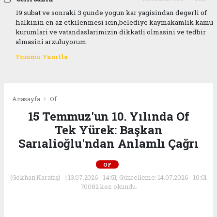
19 subat ve sonraki 3 gunde yogun kar yagisindan degerli of
halkinin en az etkilenmesi icin,belediye kaymakamlik kamu
kurumlari ve vatandaslarimizin dikkatli olmasini ve tedbir
almasini arzuluyorum.
Yorumu Yanıtla
Anasayfa
Of
15 Temmuz'un 10. Yılında Of
Tek Yürek: Başkan
Sarıalioğlu'ndan Anlamlı Çağrı
OF
(Gökhan Karataş) - | 13.07.2026 - 14:51, Güncelleme: 14.07.2026 - 10:01
70082 kez okundu.