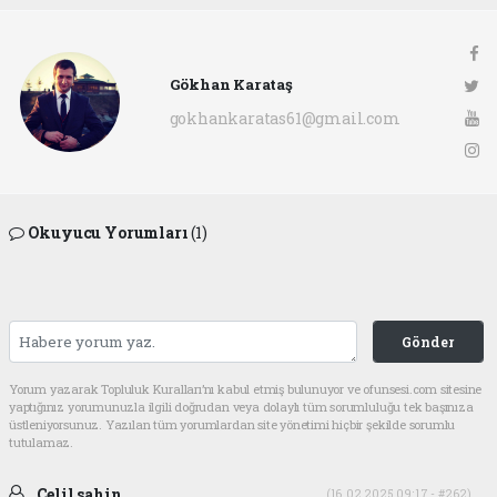
Gökhan Karataş
gokhankaratas61@gmail.com
Okuyucu Yorumları
(1)
Gönder
Yorum yazarak Topluluk Kuralları’nı kabul etmiş bulunuyor ve ofunsesi.com sitesine
yaptığınız yorumunuzla ilgili doğrudan veya dolaylı tüm sorumluluğu tek başınıza
üstleniyorsunuz. Yazılan tüm yorumlardan site yönetimi hiçbir şekilde sorumlu
tutulamaz.
Celil sahin
(16.02.2025 09:17 - #262)