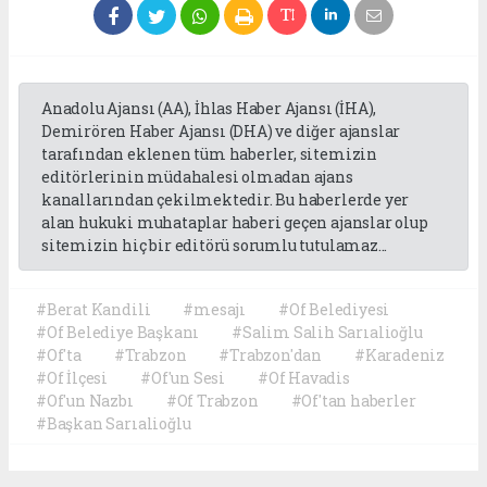
Anadolu Ajansı (AA), İhlas Haber Ajansı (İHA),
Demirören Haber Ajansı (DHA) ve diğer ajanslar
tarafından eklenen tüm haberler, sitemizin
editörlerinin müdahalesi olmadan ajans
kanallarından çekilmektedir. Bu haberlerde yer
alan hukuki muhataplar haberi geçen ajanslar olup
sitemizin hiç bir editörü sorumlu tutulamaz...
#Berat Kandili
#mesajı
#Of Belediyesi
#Of Belediye Başkanı
#Salim Salih Sarıalioğlu
#Of'ta
#Trabzon
#Trabzon'dan
#Karadeniz
#Of İlçesi
#Of'un Sesi
#Of Havadis
#Of'un Nazbı
#Of Trabzon
#Of'tan haberler
#Başkan Sarıalioğlu