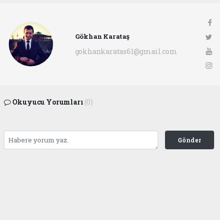
Gökhan Karataş
gokhankaratas61@gmail.com
Okuyucu Yorumları
(0)
Gönder
Yorum yazarak Topluluk Kuralları’nı kabul etmiş bulunuyor ve ofunsesi.com sitesine
yaptığınız yorumunuzla ilgili doğrudan veya dolaylı tüm sorumluluğu tek başınıza
üstleniyorsunuz. Yazılan tüm yorumlardan site yönetimi hiçbir şekilde sorumlu
tutulamaz.