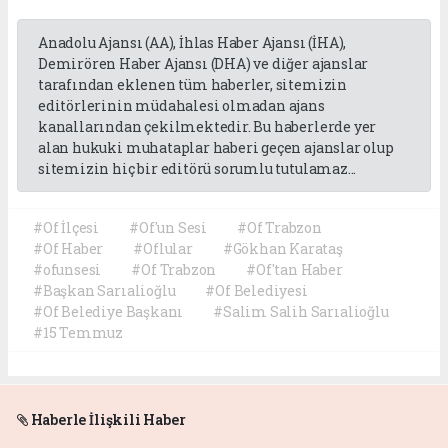
Anadolu Ajansı (AA), İhlas Haber Ajansı (İHA),
Demirören Haber Ajansı (DHA) ve diğer ajanslar
tarafından eklenen tüm haberler, sitemizin
editörlerinin müdahalesi olmadan ajans
kanallarından çekilmektedir. Bu haberlerde yer
alan hukuki muhataplar haberi geçen ajanslar olup
sitemizin hiç bir editörü sorumlu tutulamaz...
#Of İlçesi
#Of'un Sesi
#Of Trabzon
#Of Haber
#Oflular
#Gökhan Karataş
#ofunsesi
#Of Trabzon
#Of'tan Haber
#Başkan Sarıalioğlu
#Of Belediyesi
#Of Belediye Başkanı
#Salim Salih Sarıalioğlu
#15 Temmuz
Haberle İlişkili Haber