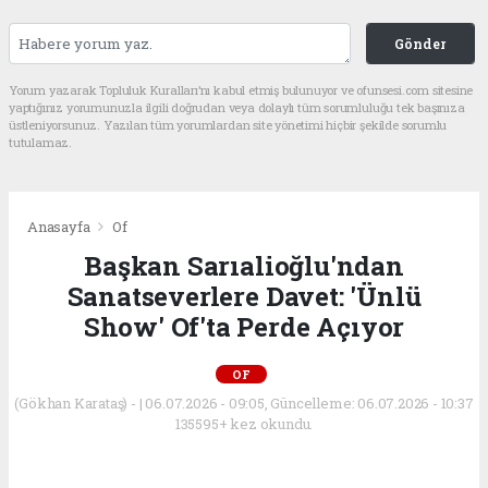
Gönder
Yorum yazarak Topluluk Kuralları’nı kabul etmiş bulunuyor ve ofunsesi.com sitesine
yaptığınız yorumunuzla ilgili doğrudan veya dolaylı tüm sorumluluğu tek başınıza
üstleniyorsunuz. Yazılan tüm yorumlardan site yönetimi hiçbir şekilde sorumlu
tutulamaz.
Anasayfa
Of
Başkan Sarıalioğlu'ndan
Sanatseverlere Davet: 'Ünlü
Show' Of'ta Perde Açıyor
OF
(Gökhan Karataş) - | 06.07.2026 - 09:05, Güncelleme: 06.07.2026 - 10:37
135595+ kez okundu.