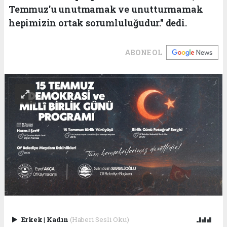
Temmuz'u unutmamak ve unutturmamak
hepimizin ortak sorumluluğudur." dedi.
ABONE OL
Erkek
|
Kadın
(Haberi Sesli Oku)