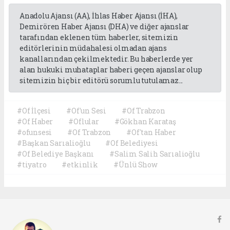
Anadolu Ajansı (AA), İhlas Haber Ajansı (İHA),
Demirören Haber Ajansı (DHA) ve diğer ajanslar
tarafından eklenen tüm haberler, sitemizin
editörlerinin müdahalesi olmadan ajans
kanallarından çekilmektedir. Bu haberlerde yer
alan hukuki muhataplar haberi geçen ajanslar olup
sitemizin hiç bir editörü sorumlu tutulamaz...
#Of İlçesi
#Of'un Sesi
#Of Trabzon
#Of Haber
#Oflular
#Gökhan Karataş
#ofunsesi
#Of Trabzon
#Of'tan Haber
#Başkan Sarıalioğlu
#Of Belediyesi
#Of Belediye Başkanı
#Salim Salih Sarıalioğlu
#tiyatro
#etkinlik
#Ünlü Show