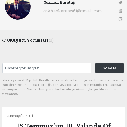
Gökhan Karataş
gokhankaratas61@gmail.com
Okuyucu Yorumları
(0)
Gönder
Yorum yazarak Topluluk Kuralları’nı kabul etmiş bulunuyor ve ofunsesi.com sitesine
yaptığınız yorumunuzla ilgili doğrudan veya dolaylı tüm sorumluluğu tek başınıza
üstleniyorsunuz. Yazılan tüm yorumlardan site yönetimi hiçbir şekilde sorumlu
tutulamaz.
Anasayfa
Of
15 Temmuz'un 10. Yılında Of