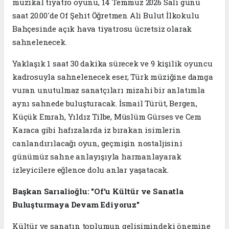
müzikal tiyatro oyunu, 14 Temmuz 2026 Salı günü
saat 20.00'de Of Şehit Öğretmen Ali Bulut İlkokulu
Bahçesinde açık hava tiyatrosu ücretsiz olarak
sahnelenecek.
Yaklaşık 1 saat 30 dakika sürecek ve 9 kişilik oyuncu
kadrosuyla sahnelenecek eser, Türk müziğine damga
vuran unutulmaz sanatçıları mizahi bir anlatımla
aynı sahnede buluşturacak. İsmail Türüt, Bergen,
Küçük Emrah, Yıldız Tilbe, Müslüm Gürses ve Cem
Karaca gibi hafızalarda iz bırakan isimlerin
canlandırılacağı oyun, geçmişin nostaljisini
günümüz sahne anlayışıyla harmanlayarak
izleyicilere eğlence dolu anlar yaşatacak.
Başkan Sarıalioğlu: "Of'u Kültür ve Sanatla
Buluşturmaya Devam Ediyoruz"
Kültür ve sanatın toplumun gelişimindeki önemine