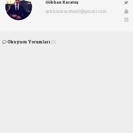
Gökhan Karataş
gokhankaratas61@gmail.com
Okuyucu Yorumları
(0)
Gönder
Yorum yazarak Topluluk Kuralları’nı kabul etmiş bulunuyor ve ofunsesi.com sitesine
yaptığınız yorumunuzla ilgili doğrudan veya dolaylı tüm sorumluluğu tek başınıza
üstleniyorsunuz. Yazılan tüm yorumlardan site yönetimi hiçbir şekilde sorumlu
tutulamaz.
haber paketi
haber scripti
haber yazılımı
Tüm hakları saklı tutulmaktadır.Copyright 2026©