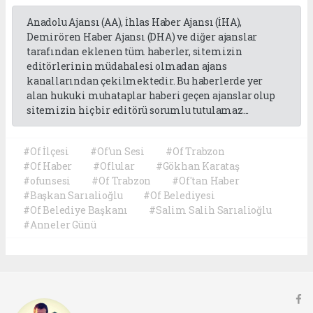
Anadolu Ajansı (AA), İhlas Haber Ajansı (İHA),
Demirören Haber Ajansı (DHA) ve diğer ajanslar
tarafından eklenen tüm haberler, sitemizin
editörlerinin müdahalesi olmadan ajans
kanallarından çekilmektedir. Bu haberlerde yer
alan hukuki muhataplar haberi geçen ajanslar olup
sitemizin hiç bir editörü sorumlu tutulamaz...
#Of İlçesi
#Of'un Sesi
#Of Trabzon
#Of Haber
#Oflular
#Gökhan Karataş
#ofunsesi
#Of Trabzon
#Of'tan Haber
#Başkan Sarıalioğlu
#Of Belediyesi
#Of Belediye Başkanı
#Salim Salih Sarıalioğlu
#Anneler Günü