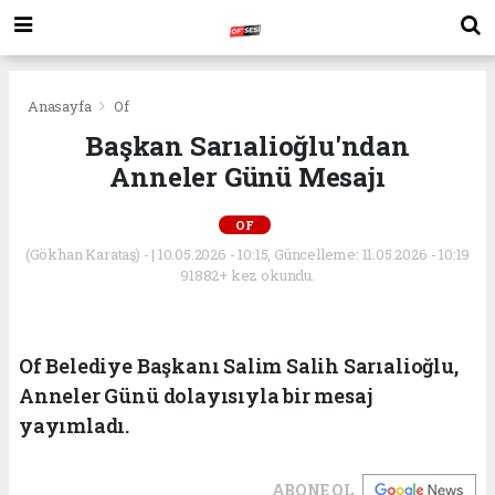
Anasayfa
Of
Başkan Sarıalioğlu'ndan
Anneler Günü Mesajı
OF
(Gökhan Karataş) - | 10.05.2026 - 10:15, Güncelleme: 11.05.2026 - 10:19
91882+ kez okundu.
Of Belediye Başkanı Salim Salih Sarıalioğlu,
Anneler Günü dolayısıyla bir mesaj
yayımladı.
ABONE OL