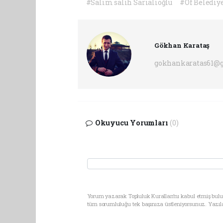
#Salim salih Sarıalioğlu
#Of Belediy
Gökhan Karataş
gokhankaratas61@
Okuyucu Yorumları
(0)
Yorum yazarak Topluluk Kuralları’nı kabul etmiş bulun
tüm sorumluluğu tek başınıza üstleniyorsunuz. Yazıl