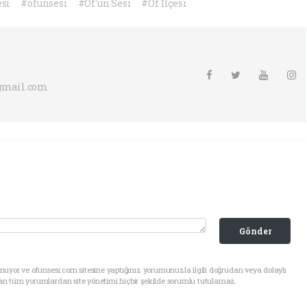
esi
#ofunsesi
#Of'un Sesi
#Of İlçesi
gmail.com
Gönder
uyor ve ofunsesi.com sitesine yaptığınız yorumunuzla ilgili doğrudan veya dolaylı
an tüm yorumlardan site yönetimi hiçbir şekilde sorumlu tutulamaz.