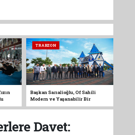
TRABZON
fızın
Başkan Sarıalioğlu, Of Sahili
du
Modern ve Yaşanabilir Bir
Kimliğe Kavuşuyor
rlere Davet: