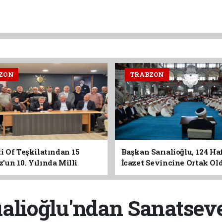
ZON
TRABZON
i Of Teşkilatından 15
Başkan Sarıalioğlu, 124 Ha
un 10. Yılında Milli
İcazet Sevincine Ortak Ol
Vurgusu
alioğlu'ndan Sanatseve