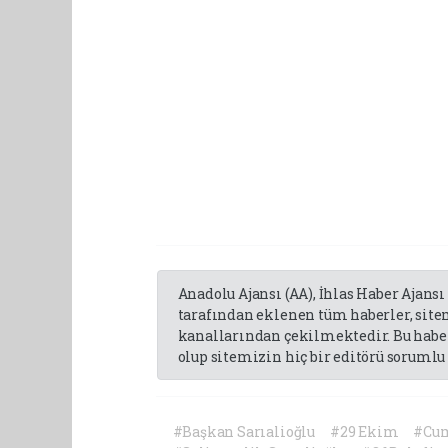
Anadolu Ajansı (AA), İhlas Haber Ajansı
tarafından eklenen tüm haberler, sit
kanallarından çekilmektedir. Bu haber
olup sitemizin hiç bir editörü sorumlu 
#Başkan Sarıalioğlu
#29 Ekim
#Cum