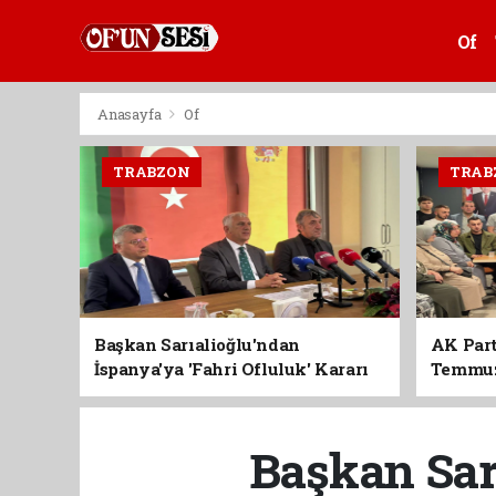
Of
Anasayfa
Of
TRABZON
TRAB
Başkan Sarıalioğlu'ndan
AK Part
İspanya'ya 'Fahri Ofluluk' Kararı
Temmuz'
Birlik 
Başkan Sar