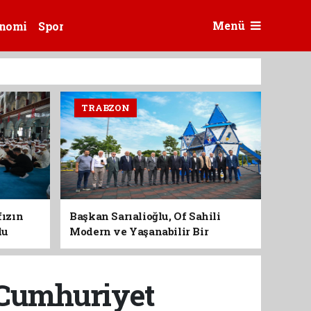
Menü
nomi
Spor
TRABZON
fızın
Başkan Sarıalioğlu, Of Sahili
du
Modern ve Yaşanabilir Bir
Kimliğe Kavuşuyor
 Cumhuriyet