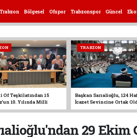
Trabzon
Bölgesel
Ofspor
Trabzonspor
Güncel
Eko
ZON
TRABZON
i Of Teşkilatından 15
Başkan Sarıalioğlu, 124 Ha
un 10. Yılında Milli
İcazet Sevincine Ortak Ol
Vurgusu
ıalioğlu'ndan 29 Ekim