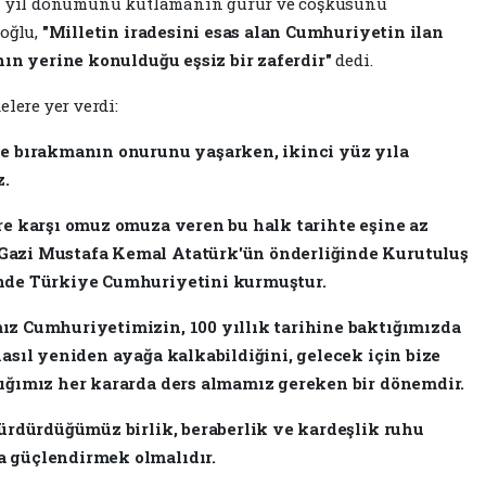
nci yıl dönümünü kutlamanın gurur ve coşkusunu
ioğlu,
"Milletin iradesini esas alan Cumhuriyetin ilan
nın yerine konulduğu eşsiz bir zaferdir"
dedi.
lere yer verdi:
de bırakmanın onurunu yaşarken, ikinci yüz yıla
z.
re karşı omuz omuza veren bu halk tarihte eşine az
Gazi Mustafa Kemal Atatürk'ün önderliğinde Kurutuluş
inde Türkiye Cumhuriyetini kurmuştur.
ız Cumhuriyetimizin, 100 yıllık tarihine baktığımızda
nasıl yeniden ayağa kalkabildiğini, gelecek için bize
dığımız her kararda ders almamız gereken bir dönemdir.
sürdürdüğümüz birlik, beraberlik ve kardeşlik ruhu
a güçlendirmek olmalıdır.