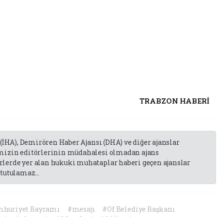
TRABZON HABERİ
 (İHA), Demirören Haber Ajansı (DHA) ve diğer ajanslar
emizin editörlerinin müdahalesi olmadan ajans
lerde yer alan hukuki muhataplar haberi geçen ajanslar
tutulamaz...
huriyet Bayramı
#mesajı
#Of Belediye Başkanı