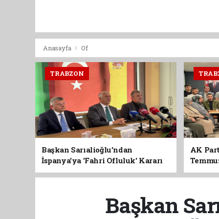
Anasayfa
Of
TRABZON
TRAB
Başkan Sarıalioğlu'ndan
AK Part
İspanya'ya 'Fahri Ofluluk' Kararı
Temmuz'
Birlik 
Başkan Sarı