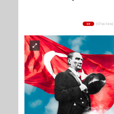
(Of'un Sesi)
Of