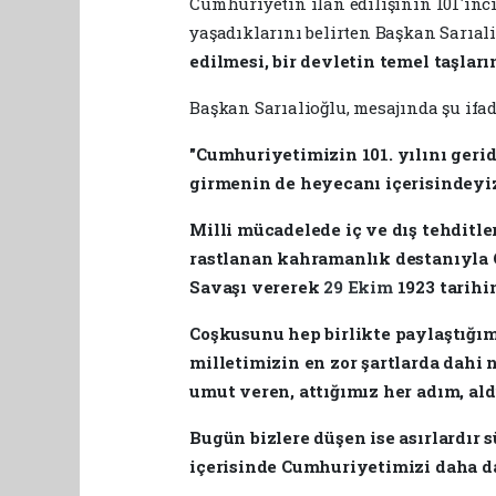
Cumhuriyetin ilan edilişinin 101'i
yaşadıklarını belirten Başkan Sarıal
edilmesi, bir devletin temel taşları
Başkan Sarıalioğlu, mesajında şu ifade
"Cumhuriyetimizin 101. yılını geri
girmenin de heyecanı içerisindeyi
Milli mücadelede iç ve dış tehditle
rastlanan kahramanlık destanıyla 
Savaşı vererek
29 Ekim
1923 tarih
Coşkusunu hep birlikte paylaştığım
milletimizin en zor şartlarda dahi 
umut veren, attığımız her adım, al
Bugün bizlere düşen ise asırlardır 
içerisinde Cumhuriyetimizi daha d