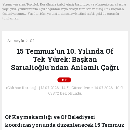
Yorum yazarak Topluluk Kuralları’nı kabul etmiş bulunuyor ve ofunsesi.com sitesine
yaptığınız yorumunuzla ilgili doğrudan veya dolaylı tüm sorumluluğu tek başınıza
üstleniyorsunuz. Yazılan tüm yorumlardan site yönetimi hiçbir şekilde sorumlu
tutulamaz.
Anasayfa
Of
15 Temmuz'un 10. Yılında Of
Tek Yürek: Başkan
Sarıalioğlu'ndan Anlamlı Çağrı
OF
(Gökhan Karataş) - | 13.07.2026 - 14:51, Güncelleme: 14.07.2026 - 10:01
63872 kez okundu.
Of Kaymakamlığı ve Of Belediyesi
koordinasyonunda düzenlenecek 15 Temmuz