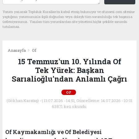
Yorum yazarak Topluluk Kuralları’nı kabul etmiş bulunuyor ve ofunsesi.com sitesine
yaptığınız yorumunuzla ilgili doğrudan veya dolaylı tüm sorumluluğu tek başınıza
üstleniyorsunuz. Yazılan tüm yorumlardan site yönetimi hiçbir şekilde sorumlu
tutulamaz.
Anasayfa
Of
15 Temmuz'un 10. Yılında Of
Tek Yürek: Başkan
Sarıalioğlu'ndan Anlamlı Çağrı
OF
(Gökhan Karataş) - | 13.07.2026 - 14:51, Güncelleme: 14.07.2026 - 10:01
63871 kez okundu.
Of Kaymakamlığı ve Of Belediyesi