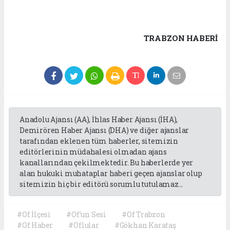
TRABZON HABERİ
Anadolu Ajansı (AA), İhlas Haber Ajansı (İHA),
Demirören Haber Ajansı (DHA) ve diğer ajanslar
tarafından eklenen tüm haberler, sitemizin
editörlerinin müdahalesi olmadan ajans
kanallarından çekilmektedir. Bu haberlerde yer
alan hukuki muhataplar haberi geçen ajanslar olup
sitemizin hiç bir editörü sorumlu tutulamaz...
#Of İlçesi
#Of'un Sesi
#Of Trabzon
#Of Haber
#Oflular
#Gökhan Karataş