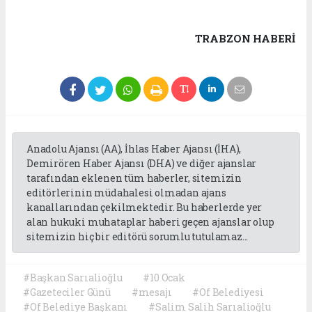
TRABZON HABERİ
Anadolu Ajansı (AA), İhlas Haber Ajansı (İHA),
Demirören Haber Ajansı (DHA) ve diğer ajanslar
tarafından eklenen tüm haberler, sitemizin
editörlerinin müdahalesi olmadan ajans
kanallarından çekilmektedir. Bu haberlerde yer
alan hukuki muhataplar haberi geçen ajanslar olup
sitemizin hiç bir editörü sorumlu tutulamaz...
#Başkan Sarıalioğlu
#10 Ocak
#Gazeteciler Günü
#mesajı
#Of Belediyesi
#Of Belediye Başkanı
#Salim Salih Sarıalioğlu