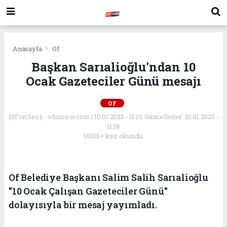
Anasayfa
Of
Başkan Sarıalioğlu'ndan 10
Ocak Gazeteciler Günü mesajı
OF
(Of'un Sesi) - ofunsesi.com | 10.01.2025 - 11:13, Güncelleme: 10.01.2025 -
11:16
16381+ kez okundu.
Of Belediye Başkanı Salim Salih Sarıalioğlu
"10 Ocak Çalışan Gazeteciler Günü"
dolayısıyla bir mesaj yayımladı.