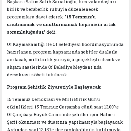
Başkanı Salim Salih Sarıalioğlu, tüm vatandaşları
birlik ve beraberlik ruhuyla düzenlenecek
programlara davet ederek,
"15 Temmuz'u
unutmamak ve unutturmamak hepimizin ortak
sorumluluğudur."
dedi.
Of Kaymakamlığı ile Of Belediyesi koordinasyonunda
hazırlanan program kapsamında şehitler dualarla
anılacak, milli birlik yürüyüşü gerçekleştirilecek ve
akşam saatlerinde Of Belediye Meydanı'nda
demokrasi nöbeti tutulacak.
Program Şehitlik Ziyaretiyle Başlayacak
15 Temmuz Demokrasi ve Millî Birlik Günü
etkinlikleri, 15 Temmuz Çarşamba günü saat 13.00'te
Of Çarşıbaşı Büyük Camii'nde şehitler için Hatm-i
Şerif okunması ve duasının yapılmasıyla başlayacak.
Ardından saat 13.15'te ilçe protokolünün katılımıyla