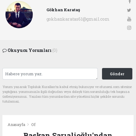
Gökhan Karataş
gokhankaratas61@gmail.com
Okuyucu Yorumları
(0)
Gönder
Yorum yazarak Topluluk Kuralları’nı kabul etmiş bulunuyor ve ofunsesi.com sitesine
yaptığınız yorumunuzla ilgili doğrudan veya dolaylı tüm sorumluluğu tek başınıza
üstleniyorsunuz. Yazılan tüm yorumlardan site yönetimi hiçbir şekilde sorumlu
tutulamaz.
Anasayfa
Of
Başkan Sarıalioğlu'ndan