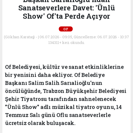
Sanatseverlere Davet: 'Ünlü
Show' Of'ta Perde Açıyor
OF
(Gökhan Karataş) - | 06.07.2026 - 09:05, Güncelleme: 06.07.2026 - 10:37
134311+ kez okundu.
Of Belediyesi, kültür ve sanat etkinliklerine
bir yenisini daha ekliyor. Of Belediye
Başkanı Salim Salih Sarıalioğlu'nun
öncülüğünde, Trabzon Büyükşehir Belediyesi
Şehir Tiyatrosu tarafından sahnelenecek
"Ünlü Show" adlı müzikal tiyatro oyunu, 14
Temmuz Salı günü Oflu sanatseverlerle
ücretsiz olarak buluşacak.