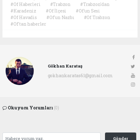
#Of Haberleri
#Trabzon
#Trabzon'dan
#Karadeniz
#Of İlçesi
#Of'un Sesi
#Of Havadis
#Of'un Nazbı
#Of Trabzon
#Of'tan haberler
Gökhan Karataş
gokhankaratas61@gmail.com
Okuyucu Yorumları
(0)
Gönder