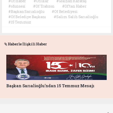
#Of Haber
#Oflular
#Gökhan Karataş
#ofunsesi
#Of Trabzon
#Of'tan Haber
#Başkan Sarıalioğlu
#Of Belediyesi
#Of Belediye Başkanı
#Salim Salih Sarıalioğlu
#15 Temmuz
Haberle İlişkili Haber
Başkan Sarıalioğlu'ndan 15 Temmuz Mesajı