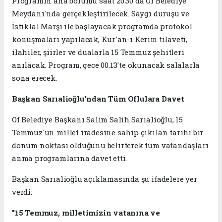
Programın ana bölümü saat 20.30'da Of Belediye
Meydanı'nda gerçekleştirilecek. Saygı duruşu ve
İstiklal Marşı ile başlayacak programda protokol
konuşmaları yapılacak, Kur'an-ı Kerim tilaveti,
ilahiler, şiirler ve dualarla 15 Temmuz şehitleri
anılacak. Program, gece 00.13'te okunacak salalarla
sona erecek.
Başkan Sarıalioğlu'ndan Tüm Oflulara Davet
Of Belediye Başkanı Salim Salih Sarıalioğlu, 15
Temmuz'un millet iradesine sahip çıkılan tarihi bir
dönüm noktası olduğunu belirterek tüm vatandaşları
anma programlarına davet etti.
Başkan Sarıalioğlu açıklamasında şu ifadelere yer
verdi:
"15 Temmuz, milletimizin vatanına ve