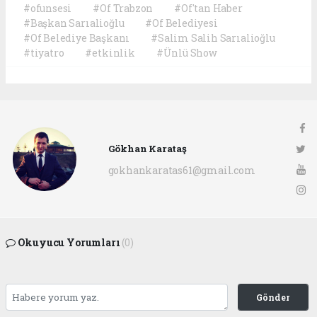
#ofunsesi
#Of Trabzon
#Of'tan Haber
#Başkan Sarıalioğlu
#Of Belediyesi
#Of Belediye Başkanı
#Salim Salih Sarıalioğlu
#tiyatro
#etkinlik
#Ünlü Show
Gökhan Karataş
gokhankaratas61@gmail.com
Okuyucu Yorumları
(0)
Gönder