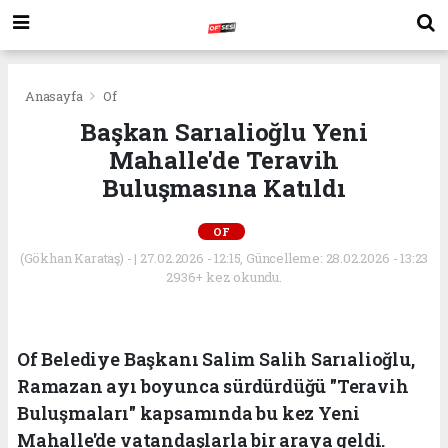
Anasayfa
Of
Başkan Sarıalioğlu Yeni
Mahalle'de Teravih
Buluşmasına Katıldı
OF
(Gökhan Karataş) - | 27.02.2026 - 12:15, Güncelleme: 28.02.2026 - 13:23
2936+ kez okundu.
Of Belediye Başkanı Salim Salih Sarıalioğlu,
Ramazan ayı boyunca sürdürdüğü "Teravih
Buluşmaları" kapsamında bu kez Yeni
Mahalle'de vatandaşlarla bir araya geldi.