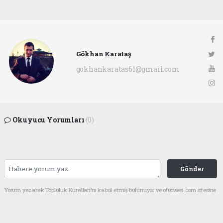
Gökhan Karataş
gokhankaratas61@gmail.com
Okuyucu Yorumları
(0)
Gönder
Yorum yazarak Topluluk Kuralları’nı kabul etmiş bulunuyor ve ofunsesi.com sitesine
yaptığınız yorumunuzla ilgili doğrudan veya dolaylı tüm sorumluluğu tek başınıza
üstleniyorsunuz. Yazılan tüm yorumlardan site yönetimi hiçbir şekilde sorumlu
tutulamaz.