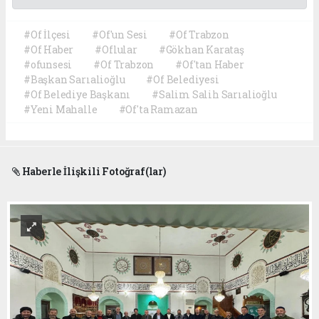
#Of İlçesi
#Of'un Sesi
#Of Trabzon
#Of Haber
#Oflular
#Gökhan Karataş
#ofunsesi
#Of Trabzon
#Of'tan Haber
#Başkan Sarıalioğlu
#Of Belediyesi
#Of Belediye Başkanı
#Salim Salih Sarıalioğlu
#Yeni Mahalle
#Of'ta Ramazan
Haberle İlişkili Fotoğraf(lar)